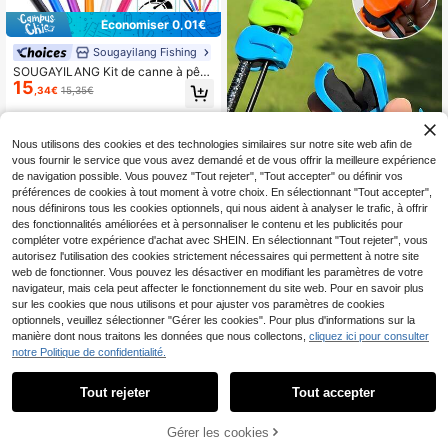
Économiser 0,01€
Sougayilang Fishing
SOUGAYILANG Kit de canne à pêc
15
he style stylo multicolore avec rapp
,34€
15,35€
ort d'engrenage de 5,1:1 et guides
d'anneaux en céramique. Canne à p
êche télescopique portable à haute
dureté avec guides en acier inoxyd
Nous utilisons des cookies et des technologies similaires sur notre site web afin de
able et rouleau anti-torsion avec en
vous fournir le service que vous avez demandé et de vous offrir la meilleure expérience
grenages anti-corrosion pour l'eau
de navigation possible. Vous pouvez "Tout rejeter", "Tout accepter" ou définir vos
salée et l'eau douce
préférences de cookies à tout moment à votre choix. En sélectionnant "Tout accepter",
nous définirons tous les cookies optionnels, qui nous aident à analyser le trafic, à offrir
des fonctionnalités améliorées et à personnaliser le contenu et les publicités pour
2/4/10 pièces Support de canne à p
compléter votre expérience d'achat avec SHEIN. En sélectionnant "Tout rejeter", vous
3
êche à installation rapide, poignée
autorisez l'utilisation des cookies strictement nécessaires qui permettent à notre site
Dès
,01€
de support de canne à pêche multif
web de fonctionner. Vous pouvez les désactiver en modifiant les paramètres de votre
onctionnelle antidérapante, outil de
navigateur, mais cela peut affecter le fonctionnement du site web. Pour en savoir plus
rangement et d'organisation du mat
sur les cookies que nous utilisons et pour ajuster vos paramètres de cookies
ériel de pêche
optionnels, veuillez sélectionner "Gérer les cookies". Pour plus d'informations sur la
Économiser 0,10€
manière dont nous traitons les données que nous collectons,
cliquez ici pour consulter
12 pièces Ensemble de porte-canne
notre Politique de confidentialité.
2
s à pêche, 6 pièces Porte-cannes +
Dès
,98€
-3%
3,08€
6 pièces Cloches d'alarme, Kit de p
Tout rejeter
Tout accepter
orte-cannes à pêche télescopique r
églable, Accessoires de pêche, Équi
pements essentiels pour la pêche e
Gérer les cookies
AJOUTER AU PANIER
n extérieur