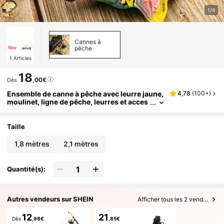
1/9
Cannes à
pêche
1
Articles
18
,00€
Dès
Ensemble de canne à pêche avec leurre jaune,
4,78
(
100+
)
moulinet, ligne de pêche, leurres et acces
soires
Taille
1,8 mètres
2,1 mètres
Quantité(s):
Autres vendeurs sur SHEIN
Afficher tous les 2 vendeurs
12
21
Dès
,98€
,85€