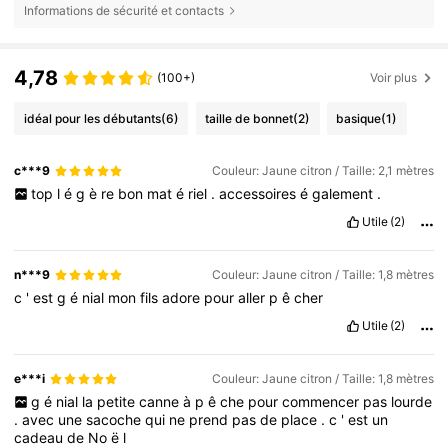
Informations de sécurité et contacts
4,78
(100+)
Voir plus
idéal pour les débutants
(6)
taille de bonnet
(2)
basique
(1)
c***9
Couleur: Jaune citron / Taille: 2,1 mètres
top
l
é
g
è
re
bon
mat
é
riel
.
accessoires
é
galement
.
Utile
(2)
n***9
Couleur: Jaune citron / Taille: 1,8 mètres
c
'
est
g
é
nial
mon
fils
adore
pour
aller
p
ê
cher
Utile
(2)
e***i
Couleur: Jaune citron / Taille: 1,8 mètres
g
é
nial
la
petite
canne
à
p
ê
che
pour
commencer
pas
lourde
.
avec
une
sacoche
qui
ne
prend
pas
de
place
.
c
'
est
un
cadeau
de
No
ë
l