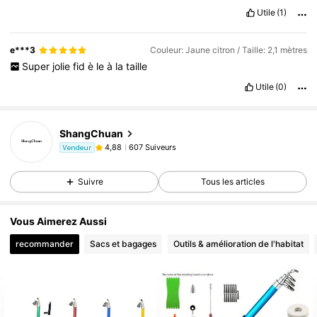
Utile
(1)
e***3
Couleur: Jaune citron / Taille: 2,1 mètres
Super
jolie
fid
è
le
à
la
taille
Utile
(0)
ShangChuan
607 Suiveurs
4,88
Vendeur
Suivre
Tous les articles
Vous Aimerez Aussi
recommander
Sacs et bagages
Outils & amélioration de l'habitat