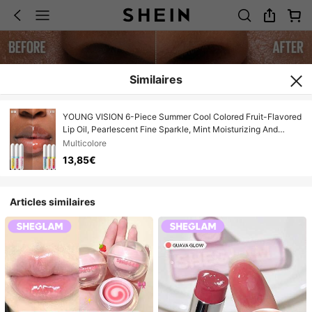
Similaires
YOUNG VISION 6-Piece Summer Cool Colored Fruit-Flavored
Lip Oil, Pearlescent Fine Sparkle, Mint Moisturizing And
Nourishing, Plump Lips, Lip Gloss, Lip Moisturizing Essence,
Multicolore
Lip Care, Lip Makeup Set, Lip Base Lipstick, Daily Home,
13,85€
Commuting, Holiday Lip Oil
Articles similaires