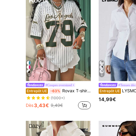
9
6
#Coupes oversized
#Tenues déc
Rovax T-shirt décontracté pour femmes avec imprimé numérique, col en V, manches courtes, couleur unie et patchwork
LYSMO Chemise à manches lo
Entrepôt UE
-63%
Entrepôt UE
(1000+)
14,99€
3,43€
Dès
9,49€