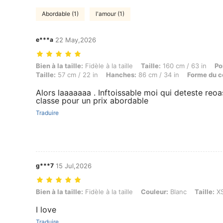
Abordable (1)
l'amour (1)
e***a
22 May,2026
Bien à la taille: Fidèle à la taille, Taille: 160 cm / 63 in, Poids: 47 
Bien à la taille:
Fidèle à la taille
Taille:
160 cm / 63 in
Po
Taille:
57 cm / 22 in
Hanches:
86 cm / 34 in
Forme du c
Alors laaaaaaa . Inftoissable moi qui deteste reoas
classe pour un prix abordable
Traduire
g***7
15 Jul,2026
Bien à la taille: Fidèle à la taille, Couleur: Blanc, Taille: XS
Bien à la taille:
Fidèle à la taille
Couleur:
Blanc
Taille:
X
I love
Traduire