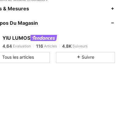
4,64
116
4.8K
es & Mesures
4,64
116
4.8K
opos Du Magasin
4,64
116
4.8K
4,64
116
4.8K
YIU LUMOS
4,64
116
4.8K
Evaluation
Articles
Suiveurs
m***9
est en train de naviguer
4,64
116
4.8K
Tous les articles
Suivre
4,64
116
4.8K
4,64
116
4.8K
4,64
116
4.8K
4,64
116
4.8K