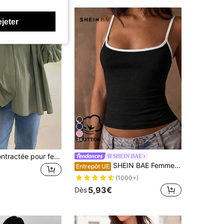
ejeter
34
Chemise décontractée pour femmes avec manches évasées décorées de boutons, blouse en polyester de couleur unie, printemps
SHEIN BAE
SHEIN BAE Femmes Camisole décontractée ajustée de couleur contrastée
Entrepôt UE
(1000+)
5,93€
Dès