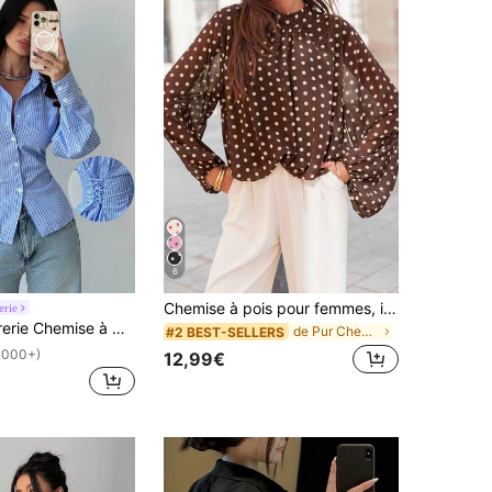
6
Chemise à pois pour femmes, imprimé blocs de couleurs intégral, chemise à manches longues pour vacances & décontractée, fête d'été marron
erie
rayée bleu et blanc pour femmes, chemise à taille nouée, chemise décontractée pour le travail, chemise de vacances, chemise rayée à taille cintrée, convient pour le printemps, l'été, l'automne et l'hiver, élégante, vacances, bohème, tenue de travail
de Pur Chemises quotidiennes
#2 BEST-SELLERS
1000+)
12,99€