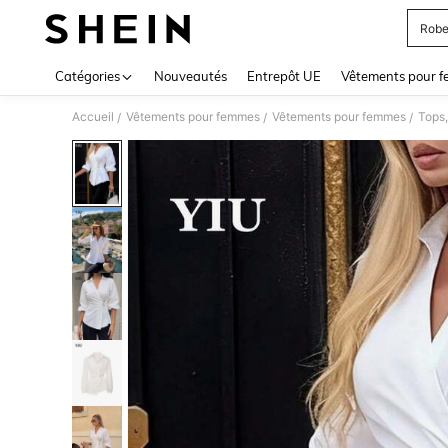
Robe
Use up 
Catégories
Nouveautés
Entrepôt UE
Vêtements pour 
Accueil
Vêtements pour femmes
Vêtements pour femmes
Tops,
/
/
/