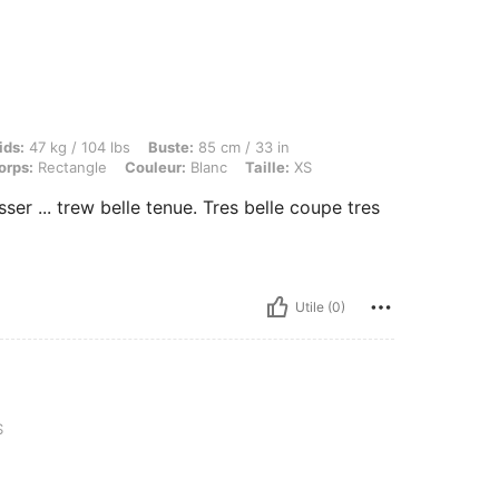
kg / 104 lbs, Buste: 85 cm / 33 in, Taille: 57 cm / 22 in, Hanches: 86 cm / 34 in, For
ids:
47 kg / 104 lbs
Buste:
85 cm / 33 in
orps:
Rectangle
Couleur:
Blanc
Taille:
XS
ser ... trew belle tenue. Tres belle coupe tres
Utile (0)
S