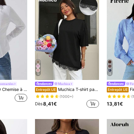
14
25
ontractées
Muchica
Fir
ngues de couleur unie, hauts à manches longues
Muchica T-shirt patchwork avec bordure en dentelle noire pour femmes, nouvelle arrivée printemps/été
Firerie Chemise à manches longues 
Entrepôt UE
Entrepôt UE
(1000+)
(
8,41€
13,81€
Dès