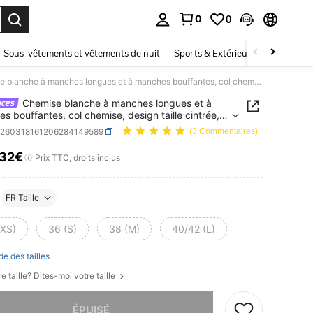
0
0
ouver. Press Enter to select.
Sous-vêtements et vêtements de nuit
Sports & Extérieur
Enfants
Chemise blanche à manches longues et à manches bouffantes, col chemise, design taille cintrée, ourlet asymétrique, pour un port décontracté, marque YIU
Chemise blanche à manches longues et à
s bouffantes, col chemise, design taille cintrée,
 asymétrique, pour un port décontracté, marque
z260318161206284149589
(3 Commentaires)
,32€
ICE AND AVAILABILITY
Prix TTC, droits inclus
FR Taille
(XS)
36 (S)
38 (M)
40/42 (L)
de des tailles
e taille? Dites-moi votre taille
 ce produit est épuisé.
ÉPUISÉ