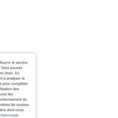
fournir le service
e. Vous pouvez
re choix. En
nt à analyser le
tés pour compléter
lisation des
uvez les
fonctionnement du
amètres de cookies
nière dont nous
fidentialité.