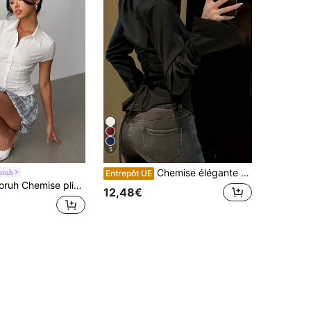
5
Chemise élégante pour femme de couleur unie avec un lien unique dans le dos et des détails de boutons à l'avant - manches longues, convient pour toutes les saisons, noir, printemps
oruh
Entrepôt UE
sée à la taille, manches courtes, couleur unie blanche, élégante pour femmes, idéale pour le travail ou les sorties quotidiennes au printemps/été
12,48€