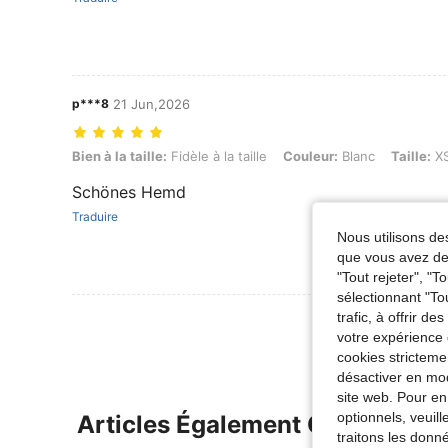
p***8
21 Jun,2026
Bien à la taille: Fidèle à la taille, Couleur: Blanc, Taille: XS
Bien à la taille:
Fidèle à la taille
Couleur:
Blanc
Taille:
X
Schönes Hemd
Traduire
Nous utilisons des
que vous avez dem
"Tout rejeter", "
sélectionnant "To
trafic, à offrir d
votre expérience 
cookies stricteme
désactiver en mod
site web. Pour en
optionnels, veuil
Articles Également Consultés
traitons les donn