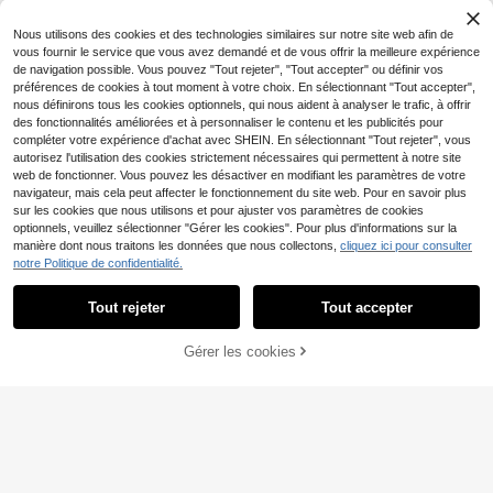
et mode
Nous utilisons des cookies et des technologies similaires sur notre site web afin de
vous fournir le service que vous avez demandé et de vous offrir la meilleure expérience
de navigation possible. Vous pouvez "Tout rejeter", "Tout accepter" ou définir vos
préférences de cookies à tout moment à votre choix. En sélectionnant "Tout accepter",
nous définirons tous les cookies optionnels, qui nous aident à analyser le trafic, à offrir
des fonctionnalités améliorées et à personnaliser le contenu et les publicités pour
compléter votre expérience d'achat avec SHEIN. En sélectionnant "Tout rejeter", vous
autorisez l'utilisation des cookies strictement nécessaires qui permettent à notre site
web de fonctionner. Vous pouvez les désactiver en modifiant les paramètres de votre
navigateur, mais cela peut affecter le fonctionnement du site web. Pour en savoir plus
sur les cookies que nous utilisons et pour ajuster vos paramètres de cookies
optionnels, veuillez sélectionner "Gérer les cookies". Pour plus d'informations sur la
manière dont nous traitons les données que nous collectons,
cliquez ici pour consulter
notre Politique de confidentialité.
Tout rejeter
Tout accepter
5
#Short en jean
#Short en jean
DAZY Short en jean pou
Entrepôt UE
Gérer les cookies
CRAQUEZ DES MAINTENANT
AJOUTER AU PANIER
r femmes avec nœud brodé
20
DAZY Short en jean amp
Entrepôt UE
,29€
le et ample avec poches pour femm
20
,29€
es, décontracté et polyvalent