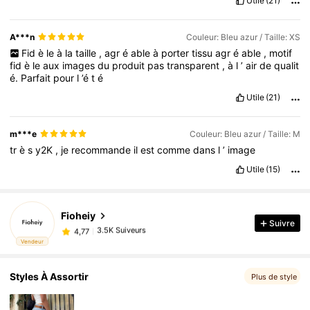
Utile
(21)
A***n
Couleur: Bleu azur / Taille: XS
Fid
è
le
à
la
taille
,
agr
é
able
à
porter
tissu
agr
é
able
,
motif
fid
è
le
aux
images
du
produit
pas
transparent
,
à
l
’
air
de
qualit
é.
Parfait
pour
l
’é
t
é
Utile
(21)
m***e
Couleur: Bleu azur / Taille: M
tr
è
s
y2K
,
je
recommande
il
est
comme
dans
l
’
image
Utile
(15)
Fioheiy
Suivre
3.5K Suiveurs
4,77
t***t
est en train de naviguer
Vendeur
3.5K Suiveurs
4,77
Styles À Assortir
Plus de style