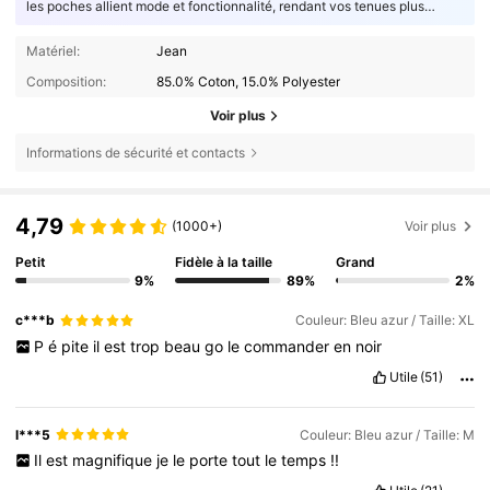
les poches allient mode et fonctionnalité, rendant vos tenues plus
agréables à porter au quotidien.
Matériel:
Jean
Composition:
85.0% Coton, 15.0% Polyester
Voir plus
Informations de sécurité et contacts
4,79
(1000+)
Voir plus
Petit
Fidèle à la taille
Grand
9%
89%
2%
c***b
Couleur: Bleu azur / Taille: XL
P
é
pite
il
est
trop
beau
go
le
commander
en
noir
Utile
(51)
l***5
Couleur: Bleu azur / Taille: M
Il
est
magnifique
je
le
porte
tout
le
temps
!!