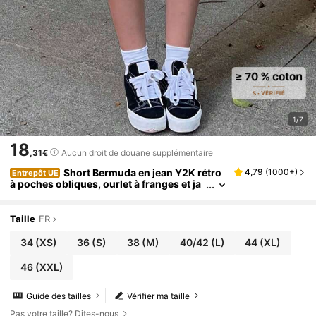
1/7
18
,31€
Aucun droit de douane supplémentaire
Short Bermuda en jean Y2K rétro
4,79
(
1000+
)
Entrepôt UE
à poches obliques, ourlet à franges et ja
mbes larges, short décontracté d'été, est
hétique
Taille
FR
34
(XS)
36
(S)
38
(M)
40/42
(L)
44
(XL)
46
(XXL)
Guide des tailles
Vérifier ma taille
Pas votre taille? Dites-nous