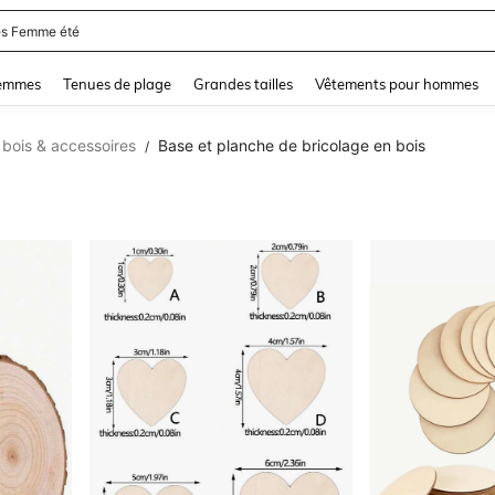
and down arrow keys to navigate search Dernière recherche and Rechercher et Tr
femmes
Tenues de plage
Grandes tailles
Vêtements pour hommes
 bois & accessoires
Base et planche de bricolage en bois
/