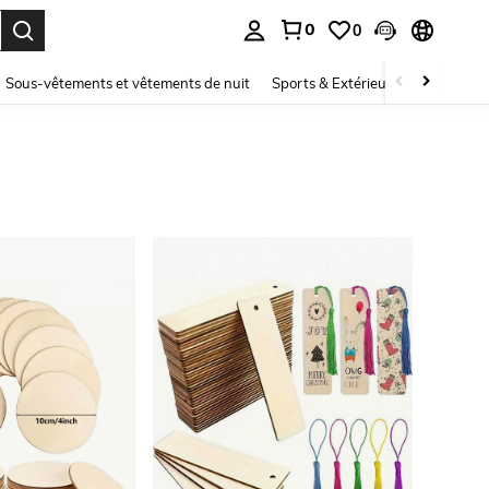
0
0
ouver. Press Enter to select.
Sous-vêtements et vêtements de nuit
Sports & Extérieur
Enfants