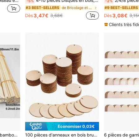
1/5/10 pièces Artisanat d'oiseau en bois DIY, Oiseau en bois 3D, Décoration de Pâques, Pendentif de fête, Décoration intérieure, Accessoires de peinture, Décoration de jardin extérieur, Décoration de jardinage, Tranches d'oiseau en bois, Fournitures d'art pour la salle de classe, Artisanat pour adultes
4-10 pièces Disques en bois, Grandes tranches de bois rondes, Matériaux d'artisanat DIY peints à la main, Utilisés pour les centres de table, les œuvres d'art, l'artisanat, les projets DIY, les accessoires de peinture, les cadeaux de fête, les décorations de Noël et la décoration de la maison, l'artisanat de Noël, Noël, Choix durable et excellent pour les centres de table, les activités d'artisanat en classe, l'artisanat pour adultes, les décorations de fête, la veille de Noël, les cadeaux de fête, les fournitures de mariage, les fournitures scolaires, la décoration de chambre, la décoration de chambre à coucher, la décoration de jardin extérieur, les jeux de fête, la décoration de jardin
2/4/8 pièces Planches en bois de tilleul non finies, taille 20x10cm/7.8*3.9
-5%
-2%
de Bricolage et accessoires en bois Bricolage et a
#3 BEST-SELLERS
#9 BEST-SELLERS
3,47€
3,08€
Dès
3,68€
Dès
3,15
Clients très fid
Économiser 0,03€
/11,81 pouces
100 pièces d'anneaux en bois brut avec trous, disques en bois ronds de spécifications multiples de 2,5/5/10/15 cm pour l'artisanat DIY, la peinture et le gribouillage, décorations de Noël