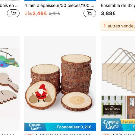
50 pièces de tranches de bois en forme de cœur non polies, ornements artisanaux en bois en forme de cœur à peindre, étiquettes en forme de cœur pour la décoration de la Saint-Valentin, anniversaire, livre d'invités de mariage, sapin de Noël, décoration d'arrière-plan de chambre à coucher
4 mm d'épaisseur/50 pièces/100 pièces Tiges de bois brutes, pour l'artisanat et les projets DIY, chevilles de bois préfabriquées, convient pour les accessoires de photographie faits main
2,46€
3,88€
Dès
2,47€
1
autres vendeu
Économiser 0,21€
É