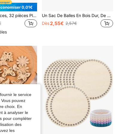
Économiser 0,01€
14 pièces, 24 pièces, 32 pièces Planches d'artisanat en contreplaqué - Taille 5,91" X 3,94", Épaisseur 2 mm, Compatible avec la découpe laser, la gravure et la sculpture sur bois - Contreplaqué polyvalent
Un Sac De Balles En Bois Dur, De Nombreux Sacs De Balles En Bois Rondes Non Finies, Utilisant Du Bois Naturel, Petites Billes De La Taille D'une Bille, Utilisées Pour L'artisanat Et Les Projets De Bricolage, Et Une Variété De Règles Sont Disponibles.
2,55€
€
Dès
2,57€
èles
fournir le service
e. Vous pouvez
re choix. En
nt à analyser le
tés pour compléter
lisation des
uvez les