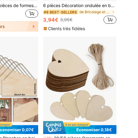
Ensemble de 32 pièces de formes de crème glacée en bois non finies, convenant pour l'artisanat et la décoration DIY, avec étiquettes-cadeaux - Projet artistique d'été à peindre à la main, convenant pour la maison, les fêtes, les mariages
6 pièces Décoration ondulée en bois - Mur, porte, table, étagère Décoration de maison DIY Peinture Décoration pour remise de diplôme, mariage, fête, vacances
de Bricolage et accessoires en bois Bricolage et a
#8 BEST-SELLERS
3,94€
3,95€
rs
Clients très fidèles
conomiser 0,07€
Économiser 0,18€