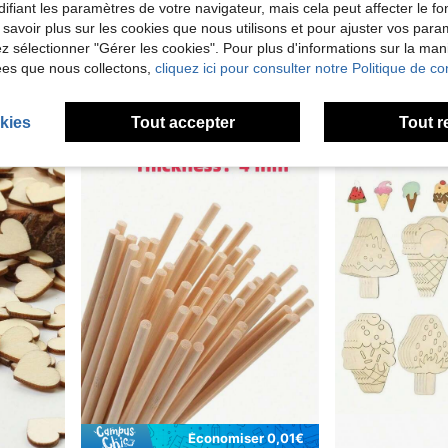
r 0,20€
ifiant les paramètres de votre navigateur, mais cela peut affecter le 
 savoir plus sur les cookies que nous utilisons et pour ajuster vos par
ille, Découpe laser, Pyrogravure, Modèles d'architecture, Teinture
100 pièces de formes d'étoiles en bois avec motif ajouré, pour DIY de mariage, assortiment de tailles
-1%
lez sélectionner "Gérer les cookies". Pour plus d'informations sur la ma
3,45€
(500+)
3,48€
ées que nous collectons,
cliquez ici pour consulter notre Politique de con
2,55€
2,58€
kies
Tout accepter
Tout r
Économiser 0,01€