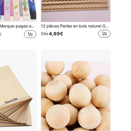
 découpés au laser, étiquettes carrées en bois (35 pièces marque-pages + 35 pièces franges) Couleurs de franges aléatoires Saison de la rentrée scolaire
12 pièces Perles en bois naturel Garniture décorative - Bordure en demi-cercle, convient pour les projets de décoration maison DIY, armoire, meuble et panneau, matériau d'artisanat en bois non fini, bandes de bois d'armoire, décoration d'armoire, charme rustique, texture lisse, garniture de bois, passionnés d'artisanat, décoration de style ferme, sensation fait main, garniture de bois, passionnés d'artisanat
4,69€
Dès
€