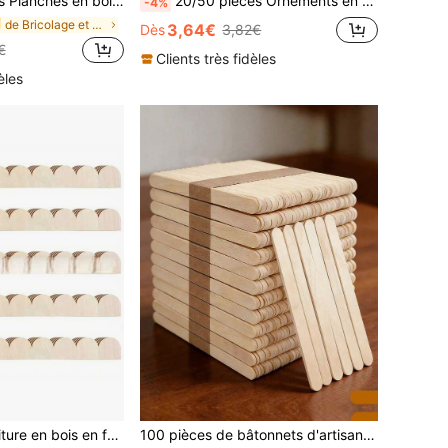
pouces, plaques murales en bois rectangulaires vierges, projet artisanal DIY, avec corde, décoration murale
20/50 pièces Ornements en forme de cœur en bois non fini, de tailles multiples, convenant pour l'artisanat DIY, les décorations de sapin de Noël et les cadeaux de mariage
-4%
de Bricolage et accessoires en bois Bricolage et a
3,64€
Dès
3,82€
€
Clients très fidèles
èles
6 pièces de garniture en bois en forme d'éventail, moulure décorative élégante, convient pour le mur, le meuble DIY, la décoration de porte à bord d'éventail , texture lisse, garniture et décoration de plinthe
100 pièces de bâtonnets d'artisanat en bois fait main, bâtonnets de glace en bois naturel, bâtonnets en bambou non traités, bâtonnets d'artisanat DIY, projets d'artisanat, bâtonnets de sucette DIY pour l'art