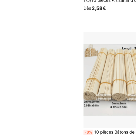
2,58€
Dès
10 pièces Bâtons de bambou DIY de 30 cm
-3%