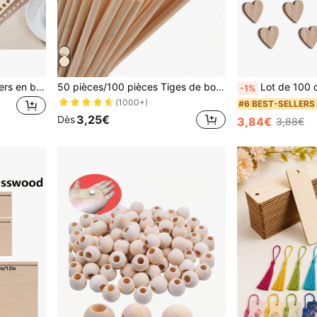
3 pièces de fonds de paniers en bois ovales, convenant au tricot, aux travaux de crochet et à la décoration d'intérieur
50 pièces/100 pièces Tiges de bois pour artisanat et projets DIY, bâtons de bois de bambou non finis, tiges de bois pré-coupées pour accessoires de photographie faits main
Lot de 100 cœurs en bois de 12 mm, cœurs en bois pour l'étiquetage, petite d
-1%
(1000+)
#6 BEST-SELLERS
3,25€
Dès
3,84€
3,88€