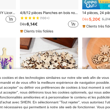
12 pièces Miroirs en bois DIY Licorne - Peints à la main et art de gribouillis, Miroir de princesse fait main DIY, Fête de licorne, Sans pile, Miroir à main, Accessoire de peinture, Miroir de maquillage, Activité artisanale en classe et fournitures pour fête à la maison, Accessoires de peinture
4/8/12 pièces Planches en bois non finies 7,9x11,8 po/20x30 cm, Panneaux de bois vierges pour décoration de fête artisanale, Cadeaux pour les amis et la famille
(100+)
5,20€
Dès
5,21
6,14€
Dès
Clients très fid
Clients très fidèles
 cookies et des technologies similaires sur notre site web afin de vous 
andé et de vous offrir la meilleure expérience de navigation possibl
Tout accepter" ou définir vos préférences de cookies à tout moment à vot
ut accepter", nous définirons tous les cookies optionnels, qui nous aide
es fonctionnalités améliorées et à personnaliser le contenu et les publici
d'achat avec SHEIN. En sélectionnant "Tout rejeter", vous autorisez l'uti
nt nécessaires qui permettent à notre site web de fonctionner. Vous po