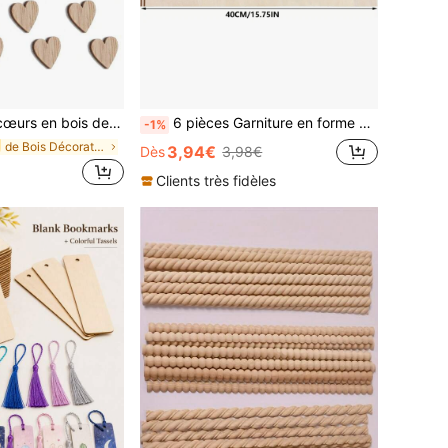
écoration, décoration de mariage, confettis de décoration pour anniversaire, DIY, artisanat, table, Noël
6 pièces Garniture en forme d'éventail en bois - Moulure décorative élégante, convient pour les murs, les armoires, les étagères et les portes - Décoration maison DIY, design d'arête en forme d'éventail à la mode, garniture de porte | Surface en bois lisse | Texture douce, doublure et décorations d'étagère
-1%
de Bois Décorations
3,94€
Dès
3,98€
Clients très fidèles