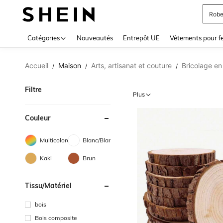
Jupe
Use up 
Catégories
Nouveautés
Entrepôt UE
Vêtements pour 
Accueil
Maison
Arts, artisanat et couture
Bricolage en
/
/
/
Filtre
Plus
Couleur
Multicolore
Blanc/Blanche
Kaki
Brun
Tissu/matériel
bois
Bois composite