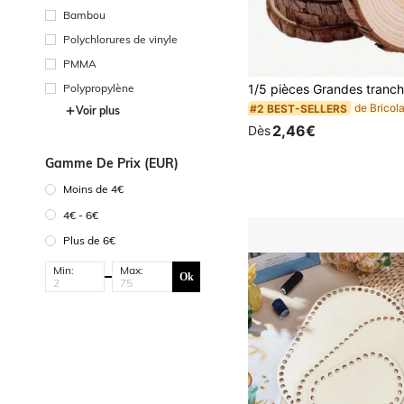
Bambou
Polychlorures de vinyle
PMMA
Polypropylène
#2 BEST-SELLERS
Voir plus
2,46€
Dès
Gamme De Prix (EUR)
Moins de 4€
4€ - 6€
Plus de 6€
Min:
Max:
Ok