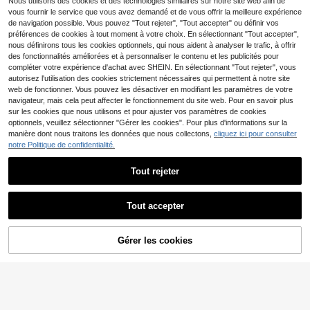
13
Nous utilisons des cookies et des technologies similaires sur notre site web afin de
,49€
ntelle, style décontracté de vacanc
r unie
vous fournir le service que vous avez demandé et de vous offrir la meilleure expérience
es élégant, convient pour les voyag
de navigation possible. Vous pouvez "Tout rejeter", "Tout accepter" ou définir vos
es, le port quotidien, le printemps et
l'été
préférences de cookies à tout moment à votre choix. En sélectionnant "Tout accepter",
nous définirons tous les cookies optionnels, qui nous aident à analyser le trafic, à offrir
des fonctionnalités améliorées et à personnaliser le contenu et les publicités pour
compléter votre expérience d'achat avec SHEIN. En sélectionnant "Tout rejeter", vous
autorisez l'utilisation des cookies strictement nécessaires qui permettent à notre site
web de fonctionner. Vous pouvez les désactiver en modifiant les paramètres de votre
navigateur, mais cela peut affecter le fonctionnement du site web. Pour en savoir plus
sur les cookies que nous utilisons et pour ajuster vos paramètres de cookies
optionnels, veuillez sélectionner "Gérer les cookies". Pour plus d'informations sur la
manière dont nous traitons les données que nous collectons,
cliquez ici pour consulter
notre Politique de confidentialité.
Tout rejeter
12
Tout accepter
8
INAWLY Solva Robe lon
Entrepôt UE
14
gue d'été sexy et ajustée pour fem
,99€
-3%
15,49€
Pariaura
mes avec manches courtes et impri
Gérer les cookies
AJOUTER AU PANIER
SHEIN PariChic Robe d'été de plag
mé
18
e pour femmes avec patchwork de
,49€
dentelle et pois, tenue décontracté
e de vacances, robe courte trapèze
coquette avec nœud papillon pour l
e port quotidien, les rendez-vous et
les sorties