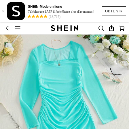
SHEIN-Mode en ligne
×
OBTENIR
Téléchargez l'APP & bénéficiez plus d'avantages !
(18,717)