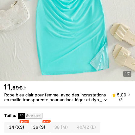
1/7
11
,89€
Robe bleu clair pour femme, avec des incrustations
5,00
en maille transparente pour un look léger et dyn
(2)
amique. Les manches longues confèrent une a
pparence élégante. Le détail de la taille élastique m
et subtilement en valeur la silhouette, soulignant les
Taille
:
FR
Standard
courbes gracieuses. Convient pour les occasions q
16 left
9 left
uotidiennes, les rendez-vous ou les événements po
34
(XS)
36
(S)
38
(M)
40/42
(L)
ur mettre en avant une délicate féminité.