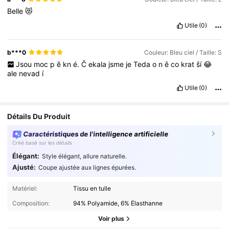
Belle
😻
Utile
(0)
b***0
Couleur: Bleu ciel / Taille: S
Jsou
moc
p
ě
kn
é.
Č
ekala
jsme
je
Teda
o
n
ě
co
krat
ší
😂
ale
nevad
í
Utile
(0)
Détails Du Produit
Caractéristiques de l'intelligence artificielle
Créé basé sur les détails
Élégant:
Style élégant, allure naturelle.
Ajusté:
Coupe ajustée aux lignes épurées.
Matériel:
Tissu en tulle
Composition:
94% Polyamide, 6% Élasthanne
Voir plus