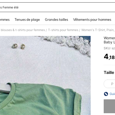
s Femme été
and down arrow keys to navigate search Dernière recherche and Rechercher et Tr
femmes
Tenues de plage
Grandes tailles
Vêtements pour hommes
 blouses & t-shirts pour femmes
T-shirts pour femmes
Women's T-Shirt, Plain
/
/
Women'
Baby L
SKU: s
4
,1
PR
Taille
P
Gui
Désolés,