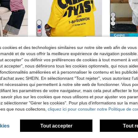
14
14
Nouveau Top côtelé rayé élégant et à la mode, convenant pour la maison, le port quotidien, le brunch, l'aéroport, toutes les saisons, vacances, printemps rose
#Coupes oversized
#Coup
 cookies et des technologies similaires sur notre site web afin de vous 
de Jaune T-shirts basiques décontractés
#1 BEST-SELLERS
SUMWON WOMEN Tee-shirt surdimensionné à l'épaule dégagée, Top sport décontracté, graphique , streetwear, relaxé et ample, idéal pour le printemps et l'été
Entrepôt UE
-
(1000+)
andé et de vous offrir la meilleure expérience de navigation possibl
de Jaune T-shirts basiques décontractés
de Jaune T-shirts basiques décontractés
#1 BEST-SELLERS
#1 BEST-SELLERS
9,89€
9,99
Tout accepter" ou définir vos préférences de cookies à tout moment à vot
(1000+)
(1000+)
21,17€
ut accepter", nous définirons tous les cookies optionnels, qui nous aide
de Jaune T-shirts basiques décontractés
#1 BEST-SELLERS
es fonctionnalités améliorées et à personnaliser le contenu et les publici
(1000+)
d'achat avec SHEIN. En sélectionnant "Tout rejeter", vous autorisez l'uti
nt nécessaires qui permettent à notre site web de fonctionner. Vous po
ifiant les paramètres de votre navigateur, mais cela peut affecter le 
 savoir plus sur les cookies que nous utilisons et pour ajuster vos par
lez sélectionner "Gérer les cookies". Pour plus d'informations sur la ma
ées que nous collectons,
cliquez ici pour consulter notre Politique de con
kies
Tout accepter
Tout r