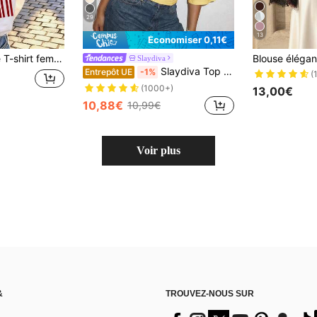
29
13
Économiser 0,11€
ond et manches courtes, imprimé rayé "MORE AMOR POR FAVOR", vacances, bureau, quotidien, blanc
Slaydiva
Slaydiva Top ample à épaules dénudées, plissé à la taille, blanc. Élégant, romantique, sexy pour fête, date, anniversaire, vacances printemps/été
Entrepôt UE
-1%
(
(1000+)
13,00€
10,88€
10,99€
Voir plus
&
TROUVEZ-NOUS SUR