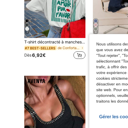
7
6
T-shirt décontracté à manches courtes et col rond pour femmes - motif imprimé, tissu doux et confortable, lavable en machine, Top d'été blanc
Nous utilisons des
de Confortable Hauts, chemisiers et t-shirts pour
#7 BEST-SELLERS
13,49€
que vous avez dem
6,92€
Dès
"Tout rejeter", "
sélectionnant "To
trafic, à offrir d
votre expérience 
cookies stricteme
désactiver en mod
site web. Pour en
optionnels, veuil
traitons les donn
Gérer les coo