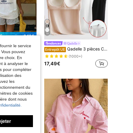
14
Économiser 0,10€
es oversized
Qadelle
fournir le service
Muchica Tee-shirt à manches courtes à col rond avec imprimé décontracté pour cocktail, coupe ample pour femme, convient pour les trajets quotidiens, les sorties, les fêtes, l'automne/l'hiver/l'été, Noël, le Nouvel An, Thanksgiving, les fêtes, les mariages, la plage, la remise des diplômes, la mode, l'élégance, le décontracté, les sorties, les rendez-vous, les trajets, le brillant, la Saint-Valentin, les vacances, le style Y2K et d'autres occasions
Qadelle 3 pièces Camisole matelassée intégrée anti-flashage, confortable et respirante
1%
Entrepôt UE
e. Vous pouvez
(1000+)
€
re choix. En
17,49€
nt à analyser le
tés pour compléter
lisation des
uvez les
fonctionnement du
amètres de cookies
nière dont nous
fidentialité.
ejeter