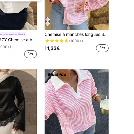
Chemise à manches longues Solstice Apparel avec col rayé et broderie cœur français, blouse décontractée oversize rose avec lettre Amour
es décontractées
ise à boutons devant, épaules tombantes, manches longues, vêtement fin
(1000+)
1000+)
11,22€