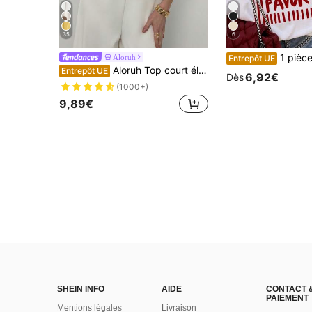
35
6
1 pièce T-shirt femme d'été ample et décontracté à col r
Aloruh
Entrepôt UE
Aloruh Top court élégant sans manches à col montant de couleur unie pour femmes, polyvalent pour l'été, la plage, les vacances, le style boho, tropical, la Saint-Valentin, la rentrée scolaire
Entrepôt UE
6,92€
Dès
(1000+)
9,89€
SHEIN INFO
AIDE
CONTACT 
PAIEMENT
Mentions légales
Livraison