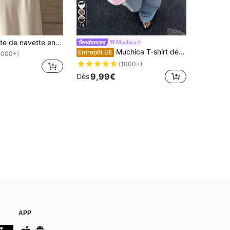
14
Blouse élégante de navette en satin pour femmes, top à col rond avec patchwork de dentelle, manches longues et taille nouée, tissu tissé unicolore avec patchwork de dentelle asymétrique/asymétrique, élégant pour le bureau, le quotidien et les rendez-vous (blanc semi-transparent) noir, sirène de bureau
Muchica
Muchica T-shirt décontracté à manches courtes, col contrasté, tricoté rayé pour femmes
Entrepôt UE
1000+)
(1000+)
9,99€
Dès
APP