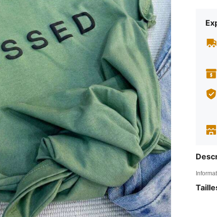
Exp
Descr
Informat
Taill