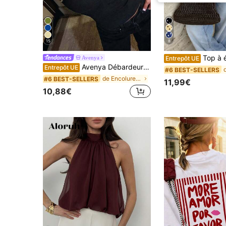
15
8
Top à épaules dénudées plissé à pois et couleurs con
Avenya
Entrepôt UE
Avenya Débardeur pour femmes avec décoration de rivets au col en U, pour l'été
Entrepôt UE
#6 BEST-SELLERS
de Encolure dégagée Hauts, chemisiers et t-shirts
#6 BEST-SELLERS
11,99€
10,88€