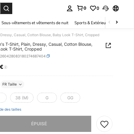
0
0
ouver. Press Enter to select.
Sous-vêtements et vêtements de nuit
Sports & Extérieur
Enfants
, Dressy, Casual, Cotton Blouse, Baby Look T-Shirt, Cropped
s T-Shirt, Plain, Dressy, Casual, Cotton Blouse,
ook T-Shirt, Cropped
z260428083180274687404
8€
ICE AND AVAILABILITY
FR Taille
38 (M)
G
GG
de des tailles
 ce produit est épuisé.
ÉPUISÉ