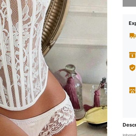
Exp
Descr
Informat