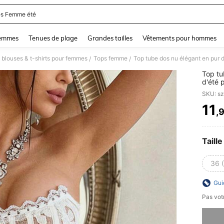
s Femme été
and down arrow keys to navigate search Dernière recherche and Rechercher et Tr
femmes
Tenues de plage
Grandes tailles
Vêtements pour hommes
 blouses & t-shirts pour femmes
Tops femme
Top tube dos nu élégant en pur 
/
/
Top tu
d'été 
SKU: s
11
,
PR
Taille
36 
Gui
Pas votr
Désolés,