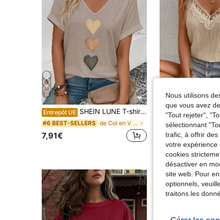
Nous utilisons des
18
que vous avez dem
SHEIN LUNE T-shirt décontracté polyvalent pour femmes avec col en V, manchette évasée, imprimé cœur dégradé, pour le printemps/été
SHEIN Frenchy Camisole 
Entrepôt UE
Entrepôt UE
"Tout rejeter", "
de Col en V Hauts, chemisiers et t-shirts pour fem
#6 BEST-SELLERS
sélectionnant "To
7,42€
trafic, à offrir d
7,91€
votre expérience 
cookies stricteme
désactiver en mod
site web. Pour en
optionnels, veuil
traitons les donn
Gérer les coo