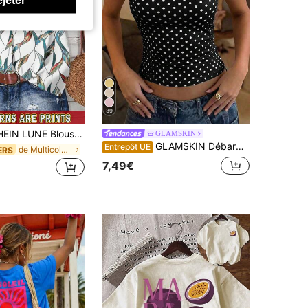
39
 décontractée vintage à imprimé feuilles pour femmes, convient pour le début de l'automne, le style casual chic, et les tenues d'extérieur
GLAMSKIN
GLAMSKIN Débardeur ajusté style lingerie rayé pour femmes, été/automne, couleur unie Y2K, débardeur court basique décontracté, streetwear quotidien de rentrée scolaire et vacances à la plage
Entrepôt UE
de Multicolore Blouses de bureau souples
ERS
7,49€