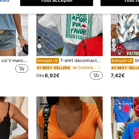
7
T-shirt femme rose col V manches courtes longueur régulière, imprimé directionnel, respirant & doux, décontracté pour l'été
T-shirt décontracté à manches courtes et col rond pour femmes - motif imprimé, tissu doux et confortable, lavable en machine, Top d'été blanc
SHEIN LUNE Blouse
Entrepôt UE
Entrepôt UE
de Confortable Hauts, chemisiers et t-shirts pour
#7 BEST-SELLERS
#2 BEST-SELL
6,92€
7,42€
Dès