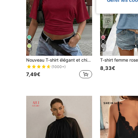
15
6
Nouveau T-shirt élégant et chic de couleur unie, polyvalent avec froncé à la taille, convient pour le quotidien, l'école, la plage, les vacances, l'été à la maison
(1000+)
8,33€
7,49€