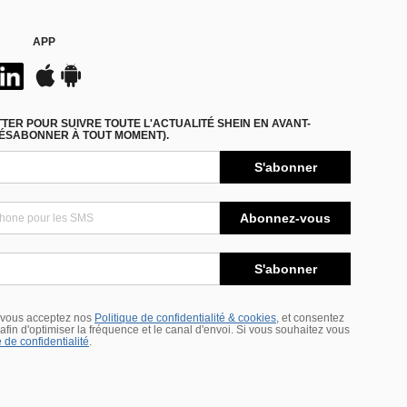
APP
ER POUR SUIVRE TOUTE L'ACTUALITÉ SHEIN EN AVANT-
DÉSABONNER À TOUT MOMENT).
S'abonner
Abonnez-vous
S'abonner
 vous acceptez nos
Politique de confidentialité & cookies
, et consentez
s afin d'optimiser la fréquence et le canal d'envoi. Si vous souhaitez vous
 de confidentialité
.