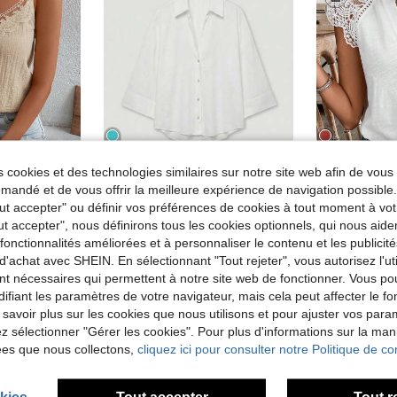
 cookies et des technologies similaires sur notre site web afin de vous 
24
18
andé et de vous offrir la meilleure expérience de navigation possibl
#2 BEST-SELL
élégante d'été décorée de dentelle unie
SHEIN Frenchy T-shirt en 
YROOE
Entrepôt UE
Tout accepter" ou définir vos préférences de cookies à tout moment à vot
(
Blouse décontractée polyvalente pour femmes YROOE, minimaliste/décontractée-chic/quotidienne/simple et élégante, chemise décontractée à la mode avec col rabattu et manches larges, printemps/été/automne/hiver blanc, luxe discret
Entrepôt UE
#2 BEST-SELL
#2 BEST-SELL
ut accepter", nous définirons tous les cookies optionnels, qui nous aide
(
(
(1000+)
es fonctionnalités améliorées et à personnaliser le contenu et les publici
11,38€
#2 BEST-SELL
15,49€
d'achat avec SHEIN. En sélectionnant "Tout rejeter", vous autorisez l'uti
(
nt nécessaires qui permettent à notre site web de fonctionner. Vous po
ifiant les paramètres de votre navigateur, mais cela peut affecter le 
 savoir plus sur les cookies que nous utilisons et pour ajuster vos par
lez sélectionner "Gérer les cookies". Pour plus d'informations sur la ma
ées que nous collectons,
cliquez ici pour consulter notre Politique de con
kies
Tout accepter
Tout r