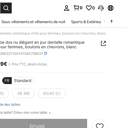
0
0
ouver. Press Enter to select.
Sous-vêtements et vêtements de nuit
Sports & Extérieur
Enfants
dentelle romantique d'été pour femmes, boutons en chevrons, blanc
be dos nu élégant en pur dentelle romantique
pour femmes, boutons en chevrons, blanc
z260227100141540759537
99€
ICE AND AVAILABILITY
Prix TTC, droits inclus
FR
Standard
(S)
38 (M)
40/42 (L)
de des tailles
e taille? Dites-moi votre taille
 ce produit est épuisé.
ÉPUISÉ