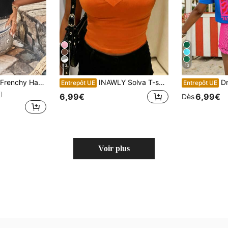
13
13
 Incrustation De Dentelle Guipure Contrastante, Ourlet Festonné
INAWLY Solva T-shirt décontracté polyvalent à col V et manches courtes de couleur unie pour femmes
DrmWander T-
Entrepôt UE
Entrepôt UE
)
6,99€
6,99€
Dès
Voir plus