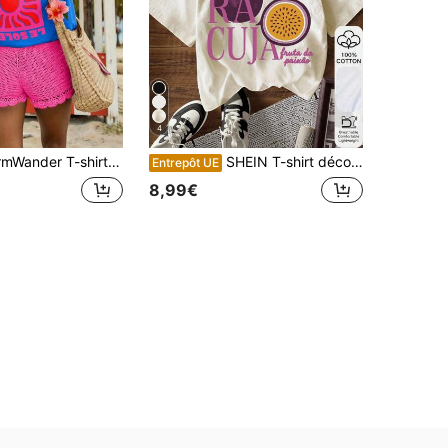
4
shirt femme, t-shirt à manches courtes graphique de style décontracté de rue, Top d'été mignon
SHEIN T-shirt décontracté à col rond et manches courtes avec imprimé lettre de fruit de la passion pour femmes
Entrepôt UE
8,99€