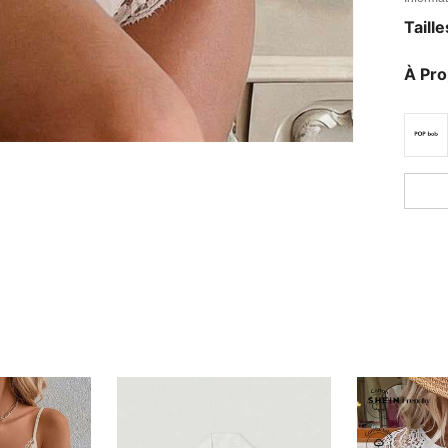
Taill
À Pr