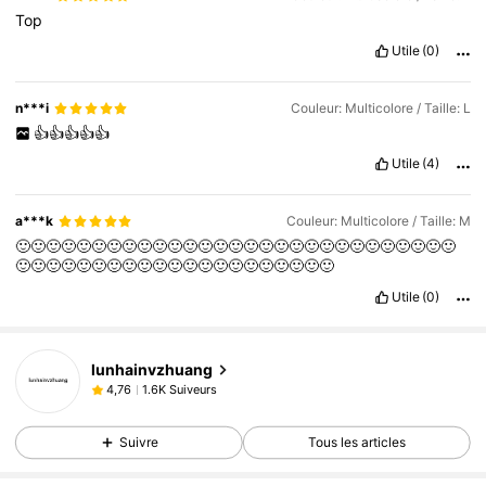
Top
Utile
(0)
n***i
Couleur: Multicolore / Taille: L
👍👍👍👍👍
Utile
(4)
a***k
Couleur: Multicolore / Taille: M
🙂🙂🙂🙂🙂🙂🙂🙂🙂🙂🙂🙂🙂🙂🙂🙂🙂🙂🙂🙂🙂🙂🙂🙂🙂🙂🙂🙂🙂
🙂🙂🙂🙂🙂🙂🙂🙂🙂🙂🙂🙂🙂🙂🙂🙂🙂🙂🙂🙂🙂
Utile
(0)
lunhainvzhuang
1.6K Suiveurs
4,76
Suivre
Tous les articles