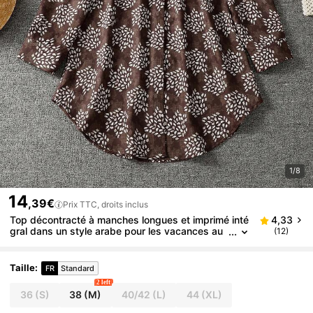
1/8
14
,39€
Prix TTC, droits inclus
Top décontracté à manches longues et imprimé inté
4,33
gral dans un style arabe pour les vacances au
(12)
printemps
Taille
:
FR
Standard
2 left
36
(S)
38
(M)
40/42
(L)
44
(XL)