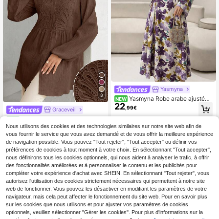
Yasmyna
8
Yasmyna Robe arabe ajustée
NEW
22
élégante à col carré imprimée violet
,99€
Graceveil
te pour femmes
Graceveil Blouse à manches l
NEW
16
anternes texturées avec patchwork
Nous utilisons des cookies et des technologies similaires sur notre site web afin de
,49€
de dentelle
vous fournir le service que vous avez demandé et de vous offrir la meilleure expérience
de navigation possible. Vous pouvez "Tout rejeter", "Tout accepter" ou définir vos
préférences de cookies à tout moment à votre choix. En sélectionnant "Tout accepter",
nous définirons tous les cookies optionnels, qui nous aident à analyser le trafic, à offrir
des fonctionnalités améliorées et à personnaliser le contenu et les publicités pour
compléter votre expérience d'achat avec SHEIN. En sélectionnant "Tout rejeter", vous
autorisez l'utilisation des cookies strictement nécessaires qui permettent à notre site
web de fonctionner. Vous pouvez les désactiver en modifiant les paramètres de votre
navigateur, mais cela peut affecter le fonctionnement du site web. Pour en savoir plus
sur les cookies que nous utilisons et pour ajuster vos paramètres de cookies
optionnels, veuillez sélectionner "Gérer les cookies". Pour plus d'informations sur la