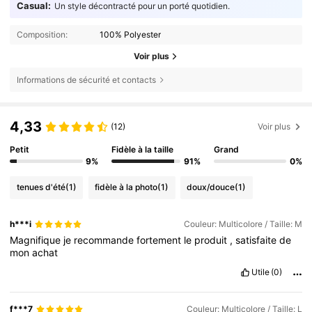
Casual:
Un style décontracté pour un porté quotidien.
Composition:
100% Polyester
Voir plus
Informations de sécurité et contacts
4,33
(12)
Voir plus
Petit
Fidèle à la taille
Grand
9%
91%
0%
tenues d'été
(1)
fidèle à la photo
(1)
doux/douce
(1)
h***i
Couleur: Multicolore / Taille: M
Magnifique
je
recommande
fortement
le
produit
,
satisfaite
de
mon
achat
Utile
(0)
f***7
Couleur: Multicolore / Taille: L