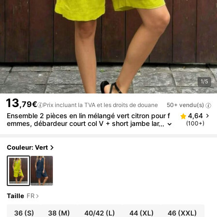
1/5
13
,79€
Prix incluant la TVA et les droits de douane
50+ vendu(s)
Ensemble 2 pièces en lin mélangé vert citron pour f
4,64
emmes, débardeur court col V + short jambe lar
(100+)
ge, tenue décontractée d'été élégante
Couleur: Vert
Taille
FR
36
(S)
38
(M)
40/42
(L)
44
(XL)
46
(XXL)