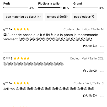
Petit
Fidèle à la taille
Grand
4%
91%
5%
bon matériau de tissu
(14)
tenues d'été
(5)
pas d'odeur
(7)
g***a
Couleur: bleu indigo / Taille: M
Super
de
bonne
qualit
é
fid
è
le
à
la
photo
je
recommande
vivement
🥰😍😍😘😘😘😍😍😍😍😍🥰🥰🥰🥰🥰🥰🥰🥰🥰🥰🥰
Utile
(3)
D***5
Couleur: Vert / Taille: XXL
🥰🥰🥰🥰🥰🥰🥰🥰🥰🥰🥰🥰🥰🥰🥰🥰🥰🥰
Utile
(2)
g***u
Couleur: Vert / Taille: S
Joli
top
😍😍😍😍😍😍😍😍😍😍😍😍😍😍😍😍😍😍😍😍😍😍
Utile
(0)