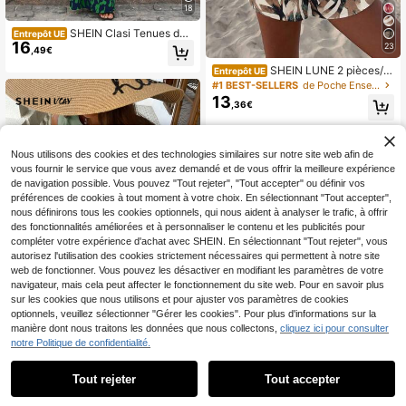
18
SHEIN Clasi Tenues deu
Entrepôt UE
16
x pièces pour femmes pour un port
23
,49€
quotidien
SHEIN LUNE 2 pièces/s
Entrepôt UE
et Ensemble débardeur et short déc
#1 BEST-SELLERS
de Poche Ensembles assortis deux pièces
ontractés pour femmes, convient po
13
,36€
ur l'été, imprimé floral vintage, impri
mé de branches, imprimé de feuille
s. Ensemble casual deux pièces pou
r femmes, tenue d'été convenant po
Nous utilisons des cookies et des technologies similaires sur notre site web afin de
ur sortir
vous fournir le service que vous avez demandé et de vous offrir la meilleure expérience
de navigation possible. Vous pouvez "Tout rejeter", "Tout accepter" ou définir vos
préférences de cookies à tout moment à votre choix. En sélectionnant "Tout accepter",
nous définirons tous les cookies optionnels, qui nous aident à analyser le trafic, à offrir
des fonctionnalités améliorées et à personnaliser le contenu et les publicités pour
compléter votre expérience d'achat avec SHEIN. En sélectionnant "Tout rejeter", vous
autorisez l'utilisation des cookies strictement nécessaires qui permettent à notre site
web de fonctionner. Vous pouvez les désactiver en modifiant les paramètres de votre
navigateur, mais cela peut affecter le fonctionnement du site web. Pour en savoir plus
sur les cookies que nous utilisons et pour ajuster vos paramètres de cookies
optionnels, veuillez sélectionner "Gérer les cookies". Pour plus d'informations sur la
6
manière dont nous traitons les données que nous collectons,
cliquez ici pour consulter
notre Politique de confidentialité.
SHEIN VCAY 2 pièces/E
Entrepôt UE
21
nsemble Femme Top Moulant unico
,49€
lore Tressé & Pantalon Droit Large T
Tout rejeter
Tout accepter
aille Haute Ensemble Tenues Printe
mps Pour Femme Vacances Tropica
SHEIN LUNE Ensemble
Entrepôt UE