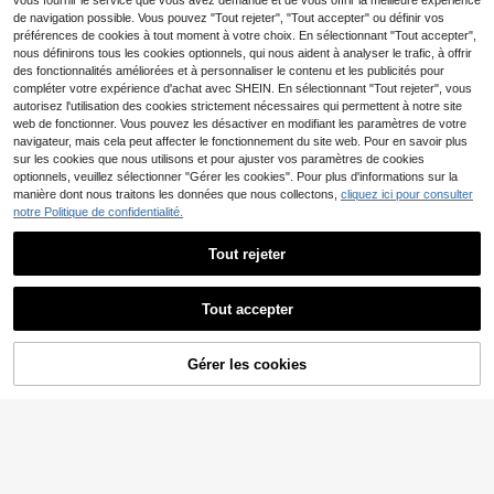
vous fournir le service que vous avez demandé et de vous offrir la meilleure expérience
de navigation possible. Vous pouvez "Tout rejeter", "Tout accepter" ou définir vos
préférences de cookies à tout moment à votre choix. En sélectionnant "Tout accepter",
nous définirons tous les cookies optionnels, qui nous aident à analyser le trafic, à offrir
des fonctionnalités améliorées et à personnaliser le contenu et les publicités pour
compléter votre expérience d'achat avec SHEIN. En sélectionnant "Tout rejeter", vous
autorisez l'utilisation des cookies strictement nécessaires qui permettent à notre site
web de fonctionner. Vous pouvez les désactiver en modifiant les paramètres de votre
navigateur, mais cela peut affecter le fonctionnement du site web. Pour en savoir plus
sur les cookies que nous utilisons et pour ajuster vos paramètres de cookies
optionnels, veuillez sélectionner "Gérer les cookies". Pour plus d'informations sur la
manière dont nous traitons les données que nous collectons,
cliquez ici pour consulter
notre Politique de confidentialité.
Tout rejeter
SHEIN Femmes Vintage Style Y2K
9
Col V Tricot, Convient pour le port q
,79€
-10%
10,99€
Tout accepter
uotidien, les sorties et la tenue de la
Foire de la Renaissance, Automne/
Hiver Blanc Crop Top Col Rond Cro
SHEIN Unity Pull court rayé à col ch
p Top Sans Manches Tricot Femme
Gérer les cookies
14
AJOUTER AU PANIER
âle mode et polyvalent à manches l
,34€
s Crop Top Tricot Torsadé Crop Top
ongues pour femmes, pull court à d
emi-zip à rayures contrastées à ma
nches longues, vêtements d'autom
ne pour femmes, pull oversize à col
V à rayures avec épaules tombante
s, pull court pour femmes, hauts cou
rts pour femmes, jupes-culottes en j
ersey court pour femmes, Top court