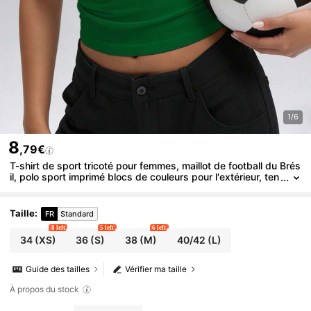
1/6
8
,79€
T-shirt de sport tricoté pour femmes, maillot de football du Brés
il, polo sport imprimé blocs de couleurs pour l'extérieur, ten
ue décontractée, convient pour les matchs de football en e
xtérieur, les sports de plein air, les activités décontractées, la c
ourse, l'entraînement
Taille
:
FR
Standard
8 left
5 left
6 left
34
(XS)
36
(S)
38
(M)
40/42
(L)
Guide des tailles
Vérifier ma taille
À propos du stock