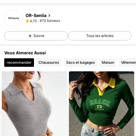
OR-Senlia
673 Suiveurs
4,73
Suivre
Tous les articles
Vous Aimerez Aussi
recommander
Chaussures
Sacs et bagages
Maison
Vêtemen