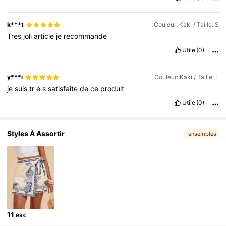
k***t
Couleur: Kaki / Taille: S
Tres
joli
article
je
recommande
Utile
(0)
y***i
Couleur: Kaki / Taille: L
je
suis
tr
è
s
satisfaite
de
ce
produit
Utile
(0)
Styles À Assortir
ensembles
11
,99€