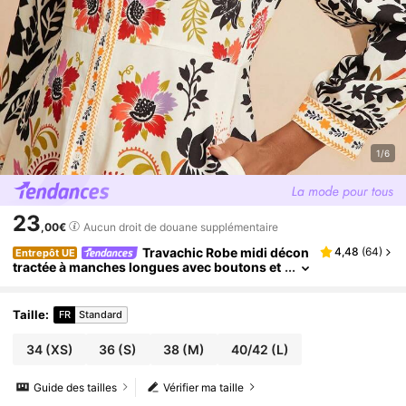
1/6
23
,00€
Aucun droit de douane supplémentaire
Travachic Robe midi décon
4,48
(
64
)
Entrepôt UE
tractée à manches longues avec boutons et
imprimé palmier pour femmes
Taille
:
FR
Standard
34
(XS)
36
(S)
38
(M)
40/42
(L)
Guide des tailles
Vérifier ma taille