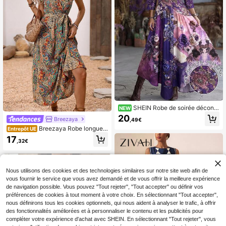
al de vacances, les tenues de plage
pour femmes, les tenues d'été pour
femmes, la tenue de remise des dipl
ômes, les tenues d'anniversaire pou
r femmes, les essentiels de plage, la
tenue d'aéroport pour femmes, la ro
be de garden-party, la robe d'anniv
ersaire, la robe d'été, l'été europée
n, les vêtements bohèmes pour fem
mes, la robe élégante pour femmes
SHEIN Robe de soirée décontr
NEW
actée à col en V et imprimé floral po
20
Breezaya
,49€
ur femmes
Breezaya Robe longue d
Entrepôt UE
e style vacances pour femmes ave
17
,32€
c col en V et manches volantées, te
nue tendance pour femmes
Nous utilisons des cookies et des technologies similaires sur notre site web afin de
vous fournir le service que vous avez demandé et de vous offrir la meilleure expérience
de navigation possible. Vous pouvez "Tout rejeter", "Tout accepter" ou définir vos
préférences de cookies à tout moment à votre choix. En sélectionnant "Tout accepter",
nous définirons tous les cookies optionnels, qui nous aident à analyser le trafic, à offrir
des fonctionnalités améliorées et à personnaliser le contenu et les publicités pour
compléter votre expérience d'achat avec SHEIN. En sélectionnant "Tout rejeter", vous