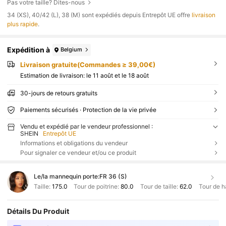
Pas votre taille? Dites-nous
​34 (XS), 40/42 (L), 38 (M) sont expédiés depuis Entrepôt UE offre
livraison
plus rapide
.
Expédition à
Belgium
Livraison gratuite(Commandes ≥ 39,00€)
Estimation de livraison:
le 11 août et le 18 août
30-jours de retours gratuits
Paiements sécurisés · Protection de la vie privée
Vendu et expédié par le vendeur professionnel :
SHEIN
Entrepôt UE
Informations et obligations du vendeur
Pour signaler ce vendeur et/ou ce produit
Le/la mannequin porte:
FR 36 (S)
Taille:
175.0
Tour de poitrine:
80.0
Tour de taille:
62.0
Tour de h
Détails Du Produit