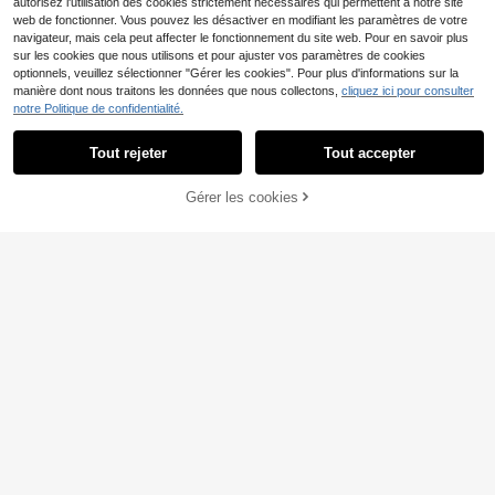
autorisez l'utilisation des cookies strictement nécessaires qui permettent à notre site
web de fonctionner. Vous pouvez les désactiver en modifiant les paramètres de votre
navigateur, mais cela peut affecter le fonctionnement du site web. Pour en savoir plus
sur les cookies que nous utilisons et pour ajuster vos paramètres de cookies
optionnels, veuillez sélectionner "Gérer les cookies". Pour plus d'informations sur la
manière dont nous traitons les données que nous collectons,
cliquez ici pour consulter
23
notre Politique de confidentialité.
Zivah
Zivah 2026 Nouvelle ro
Tout rejeter
Tout accepter
Entrepôt UE
be d'été à col rond sans manches p
18
Doriss
,22€
olyvalente avec imprimé géométriq
AJOUTER AU
UrbanChic. Robe longue décontract
Gérer les cookies
ue, idéale pour les vacances
CRAQUEZ DES MAINTENANT
ée et élégante style vacances pour
PANIER
17
,99€
la plage et le thé de l'après-midi, co
l V, manches 3/4, imprimé floral larg
e, bas abricot et bleu marine, été