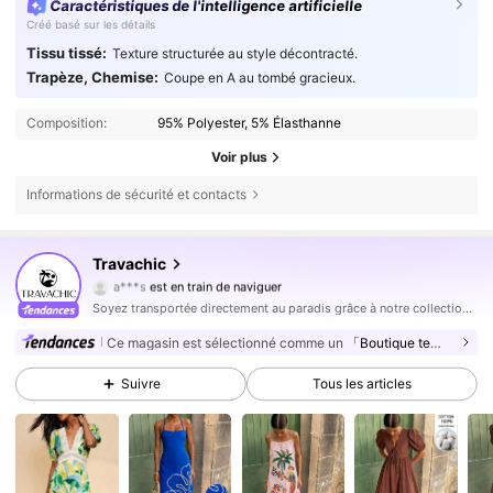
Caractéristiques de l'intelligence artificielle
Créé basé sur les détails
Tissu tissé:
Texture structurée au style décontracté.
Trapèze, Chemise:
Coupe en A au tombé gracieux.
Composition:
95% Polyester, 5% Élasthanne
Voir plus
Informations de sécurité et contacts
Travachic
1.1M Suiveurs
4,75
a***s
est en train de naviguer
1.1M Suiveurs
4,75
Soyez transportée directement au paradis grâce à notre collection inspirée des tropiques.
1.1M Suiveurs
4,75
Ce magasin est sélectionné comme un
「Boutique tendance」
1.1M Suiveurs
4,75
Suivre
Tous les articles
1.1M Suiveurs
4,75
1.1M Suiveurs
4,75
1.1M Suiveurs
4,75