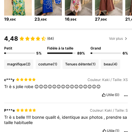
1.1M Suiveurs
4,75
1.1M Suiveurs
4,75
19
23
16
27
21
,49€
,49€
,99€
,99€
,
1.1M Suiveurs
4,75
4,48
1.1M Suiveurs
4,75
(64)
Voir plus
Petit
Fidèle à la taille
Grand
5%
89%
6%
magnifique
(2)
costume
(1)
Tenues détente
(1)
beau
(4)
c***y
Couleur: Kaki / Taille: XS
Tr
è
s
jolie
robe
😊😊😊😊😊😊😊😊😊😊😊😊😊😊😊
Utile
(0)
P***e
Couleur: Kaki / Taille: S
Tr
è
s
belle
!!!!
bonne
qualit
é,
identique
aux
photos
,
prendre
sa
taille
habituelle
Utile
(1)