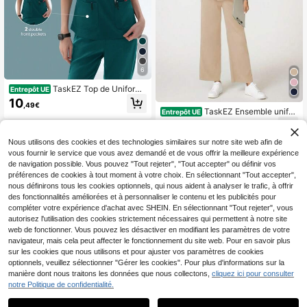
6
TaskEZ Top de Uniforme
Entrepôt UE
s de Infirmière Col en V à 2 Poches
10
,49€
Manches Courtes pour Femmes
TaskEZ Ensemble unifor
Entrepôt UE
me de bloc-notes avec Top plissé à
19
,69€
manches courtes et pantalon de co
uleur unie pour femmes
Nous utilisons des cookies et des technologies similaires sur notre site web afin de
vous fournir le service que vous avez demandé et de vous offrir la meilleure expérience
de navigation possible. Vous pouvez "Tout rejeter", "Tout accepter" ou définir vos
préférences de cookies à tout moment à votre choix. En sélectionnant "Tout accepter",
nous définirons tous les cookies optionnels, qui nous aident à analyser le trafic, à offrir
des fonctionnalités améliorées et à personnaliser le contenu et les publicités pour
compléter votre expérience d'achat avec SHEIN. En sélectionnant "Tout rejeter", vous
autorisez l'utilisation des cookies strictement nécessaires qui permettent à notre site
web de fonctionner. Vous pouvez les désactiver en modifiant les paramètres de votre
navigateur, mais cela peut affecter le fonctionnement du site web. Pour en savoir plus
sur les cookies que nous utilisons et pour ajuster vos paramètres de cookies
optionnels, veuillez sélectionner "Gérer les cookies". Pour plus d'informations sur la
1
manière dont nous traitons les données que nous collectons,
cliquez ici pour consulter
1
notre Politique de confidentialité.