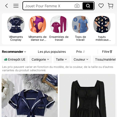
Tenue Infirmière Femme
Cosplay
Lingerie Coquine
Vêtements
Vêtements de
Ensembles de
Tops de
hauts
Cosplay
danse sur
travail
travail
médicaux
scène
grande taille
Recommander
Les plus populaires
Prix
Filtre
Entrepôt UE
Catégorie
Taille
Couleur
Tissu/matériel
Les prix peuvent varier en fonction du modèle, de la couleur, de la taille ou d'autres
variantes du produit sélectionné.