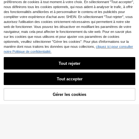
préférences de cookies à tout moment à votre choix. En sélectionnant "Tout accepter",
men's Casual Short Sleeve T-
nous définirons tous les cookies optionnels, qui nous aident à analyser le trafic, à offrir
des fonctionnalités améliorées et à personnaliser le contenu et les publicités pour
compléter votre expérience d'achat avec SHEIN. En sélectionnant "Tout rejeter", vous
autorisez l'utilisation des cookies strictement nécessaires qui permettent à notre site
web de fonctionner. Vous pouvez les désactiver en modifiant les paramètres de votre
navigateur, mais cela peut affecter le fonctionnement du site web. Pour en savoir plus
sur les cookies que nous utilisons et pour ajuster vos paramètres de cookies
optionnels, veuillez sélectionner "Gérer les cookies". Pour plus d'informations sur la
manière dont nous traitons les données que nous collectons,
cliquez ici pour consulter
notre Politique de confidentialité.
Tout rejeter
Tout accepter
T-shirt à épaules tomba
T-shirt léger unisexe à d
Entrepôt UE
Entrepôt UE
Gérer les cookies
4
6
ntes pour femmes avec imprimé pal
ouble impression Nce Gaming, déla
CRAQUEZ DES MAINTENANT
AJOUTER AU PANIER
Dès
,99€
Dès
,99€
mier - Coupe décontractée, manch
vé à l'acide, T-shirt indépendant, T-
es courtes, col rond, idéal pour le pri
shirt graphique, vêtement streetwe
ntemps et l'été, haut décontracté p
ar pour jeux vidéo, haut pour les am
our la plage avec une élasticité
oureux, tenues d'été Y6B2, T-s