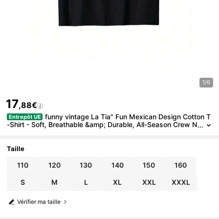
1/6
17
,88€
funny vintage La Tia" Fun Mexican Design Cotton T
Entrepôt UE
-Shirt - Soft, Breathable &amp; Durable, All-Season Crew N
eck Tee with Vibrant Graphic Print, Perfect for Casual Wear
&amp; Holiday Celebrations
Taille
110
120
130
140
150
160
S
M
L
XL
XXL
XXXL
Vérifier ma taille