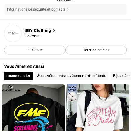
Informations de sécurité et contacts
BBY Clothing
2 Suiveurs
Suivre
Tous les articles
Vous Aimerez Aussi
recommander
Sous-vêtements et vêtements de détente
Bijoux & m