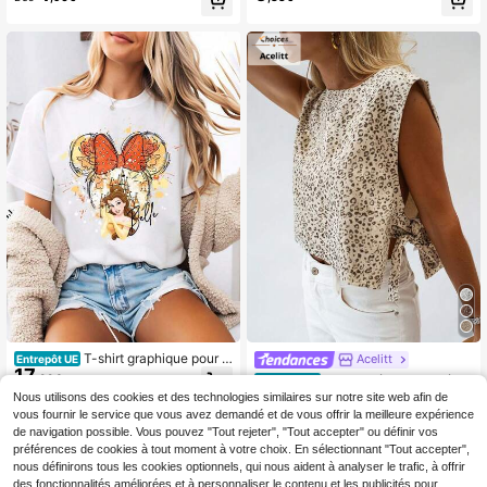
ol rond, manches courtes, 1 pièce. T
mme avec l'impression graphique
-shirt sous licence officielL-e Seign
"J'aime mon travail pour toutes les r
eur des anneaux pour homme - T-s
aisons", t-shirt graphique de la Fête
hirt avec emblème et runes offi
des enseignants, hauts graphiques
pour femmes
T-shirt graphique pour f
Acelitt
Entrepôt UE
17
emmes de style Disney avec une tê
,99€
Acelitt Débardeur d'été
Entrepôt UE
te de Mickey à l'aspect aquarelle a
12
à col rond, imprimé léopard abricot
Nous utilisons des cookies et des technologies similaires sur notre site web afin de
,39€
vec un nœud et la princesse Belle e
avec design à lacets, décontracté p
vous fournir le service que vous avez demandé et de vous offrir la meilleure expérience
n arrière-plan. T-shirt d'été à col ro
our les vacances
de navigation possible. Vous pouvez "Tout rejeter", "Tout accepter" ou définir vos
nd en 100% coton pur, doux et conf
ortable à porter. Parfait pour un usa
préférences de cookies à tout moment à votre choix. En sélectionnant "Tout accepter",
ge quotidien, les activités de plein a
nous définirons tous les cookies optionnels, qui nous aident à analyser le trafic, à offrir
ir et les sorties shopping, également
des fonctionnalités améliorées et à personnaliser le contenu et les publicités pour