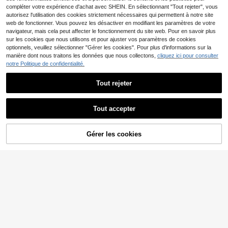
idéal comme tenue de vacances po
compléter votre expérience d'achat avec SHEIN. En sélectionnant "Tout rejeter", vous
ur les femmes.
autorisez l'utilisation des cookies strictement nécessaires qui permettent à notre site
web de fonctionner. Vous pouvez les désactiver en modifiant les paramètres de votre
navigateur, mais cela peut affecter le fonctionnement du site web. Pour en savoir plus
sur les cookies que nous utilisons et pour ajuster vos paramètres de cookies
optionnels, veuillez sélectionner "Gérer les cookies". Pour plus d'informations sur la
manière dont nous traitons les données que nous collectons,
cliquez ici pour consulter
notre Politique de confidentialité.
T-shirt Femme 'Mom Vib
Entrepôt UE
Tout rejeter
5
es' et 'Mom Life', Manches Courtes,
Dès
,99€
-14%
6,99€
Cadeau Drôle Fête des Mères, Tenu
e d'Été
Tout accepter
14
SUMWON Women
Gérer les cookies
CRAQUEZ DES MAINTENANT
AJOUTER AU PANIER
SUMWON WOMEN Tee-shirt ample
à épaules dénudées, style casual, i
(1000+)
mprimé graphique, style de rue auto
21
,17€
mnal New York Hotline, imprimé rétr
o, mode, manches courtes