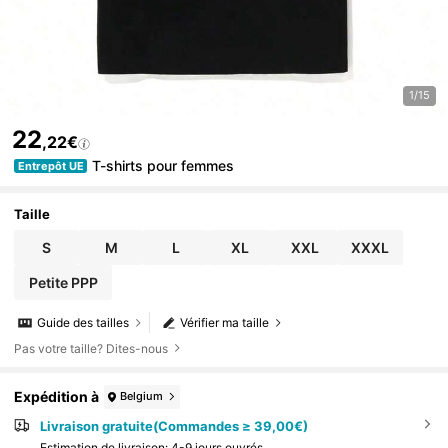
1/15
22
,22€
T-shirts pour femmes
Entrepôt UE
Taille
S
M
L
XL
XXL
XXXL
Petite PPP
Guide des tailles
Vérifier ma taille
Pas votre taille? Dites-nous
Expédition à
Belgium
Livraison gratuite(Commandes ≥ 39,00€)
Estimation de livraison:
4-9 jours ouvrés