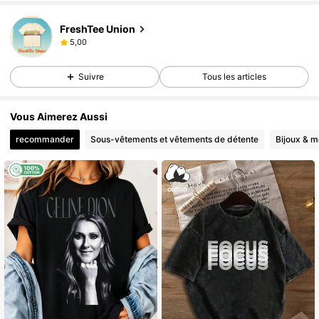
FreshTee Union
5,00
Suivre
Tous les articles
Vous Aimerez Aussi
recommander
Sous-vêtements et vêtements de détente
Bijoux & m