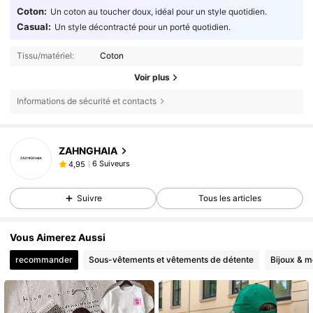
Coton:
Un coton au toucher doux, idéal pour un style quotidien.
Casual:
Un style décontracté pour un porté quotidien.
Tissu/matériel:
Coton
Voir plus
Informations de sécurité et contacts
ZAHNGHAIA
6 Suiveurs
4,95
Suivre
Tous les articles
Vous Aimerez Aussi
recommander
Sous-vêtements et vêtements de détente
Bijoux & m