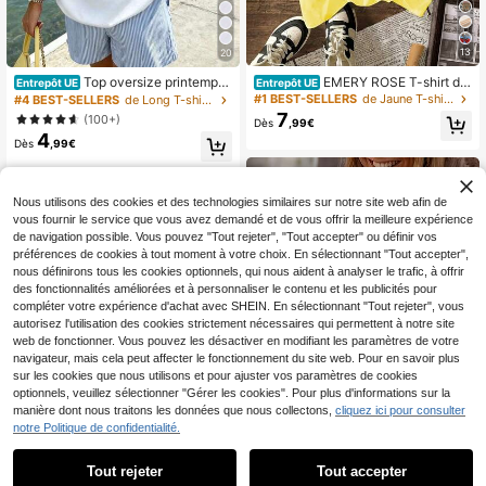
13
20
EMERY ROSE T-shirt dé
Top oversize printemps/
Entrepôt UE
Entrepôt UE
contracté à manches courtes avec i
été 100 % coton, T-shirt à manches
#1 BEST-SELLERS
de Jaune T-shirts basiques décontractés
#4 BEST-SELLERS
de Long T-shirts pour femmes
mprimé citron pour femmes, polyval
courtes pour femme, slogan amusa
7
(100+)
Dès
,99€
ent pour l'été
nt << La Dolce Vita », imprimé citro
4
n, couleur unie, col rond
Dès
,99€
Nous utilisons des cookies et des technologies similaires sur notre site web afin de
vous fournir le service que vous avez demandé et de vous offrir la meilleure expérience
de navigation possible. Vous pouvez "Tout rejeter", "Tout accepter" ou définir vos
préférences de cookies à tout moment à votre choix. En sélectionnant "Tout accepter",
nous définirons tous les cookies optionnels, qui nous aident à analyser le trafic, à offrir
des fonctionnalités améliorées et à personnaliser le contenu et les publicités pour
compléter votre expérience d'achat avec SHEIN. En sélectionnant "Tout rejeter", vous
autorisez l'utilisation des cookies strictement nécessaires qui permettent à notre site
web de fonctionner. Vous pouvez les désactiver en modifiant les paramètres de votre
navigateur, mais cela peut affecter le fonctionnement du site web. Pour en savoir plus
sur les cookies que nous utilisons et pour ajuster vos paramètres de cookies
optionnels, veuillez sélectionner "Gérer les cookies". Pour plus d'informations sur la
manière dont nous traitons les données que nous collectons,
cliquez ici pour consulter
notre Politique de confidentialité.
Tout rejeter
Tout accepter
7
Débardeur plissé blanc élégant fran