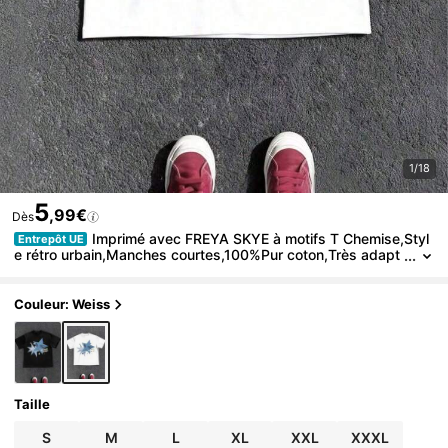
1/18
5
,99€
Dès
Imprimé avec FREYA SKYE à motifs T Chemise,Styl
Entrepôt UE
e rétro urbain,Manches courtes,100%Pur coton,Très adapt
é au streetwear.,Sweat-shirt décontracté,Convient pour un
usage quotidien et les activités de plein air.,Vêtements d'été,M
ultifonctionnel T Chemise.2026-Détendu et décontracté:18–35
Couleur: Weiss
Jeunes travailleuses
Taille
S
M
L
XL
XXL
XXXL