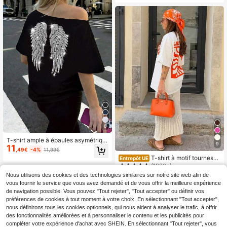
e Nouvel An, Thanksgiving, les fête
s, les mariages, la plage, la remise d
es diplômes, la mode, l'élégance, le
décontracté, les sorties, les rendez-
vous, les trajets, le brillant, la Saint-
Valentin, les vacances, le style Y2K
et d'autres occasions
8
T-shirt ample à épaules asymétriqu
9
11
es avec ailes d'ange brodées de se
,49€
-4%
11,99€
quins, style graphique oversize Y2K
T-shirt à motif tournesol
Entrepôt UE
pour femmes, décontracté, noir, été
pour les vacances, t-shirt graphiqu
(1000+)
e ample et décontracté à col rond e
8
Nous utilisons des cookies et des technologies similaires sur notre site web afin de
Dès
,99€
t manches courtes pour femmes, bl
vous fournir le service que vous avez demandé et de vous offrir la meilleure expérience
anc d'été, rentrée scolaire
de navigation possible. Vous pouvez "Tout rejeter", "Tout accepter" ou définir vos
préférences de cookies à tout moment à votre choix. En sélectionnant "Tout accepter",
nous définirons tous les cookies optionnels, qui nous aident à analyser le trafic, à offrir
des fonctionnalités améliorées et à personnaliser le contenu et les publicités pour
compléter votre expérience d'achat avec SHEIN. En sélectionnant "Tout rejeter", vous