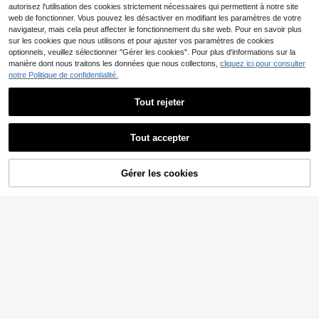
autorisez l'utilisation des cookies strictement nécessaires qui permettent à notre site
web de fonctionner. Vous pouvez les désactiver en modifiant les paramètres de votre
navigateur, mais cela peut affecter le fonctionnement du site web. Pour en savoir plus
sur les cookies que nous utilisons et pour ajuster vos paramètres de cookies
optionnels, veuillez sélectionner "Gérer les cookies". Pour plus d'informations sur la
manière dont nous traitons les données que nous collectons,
cliquez ici pour consulter
notre Politique de confidentialité.
Tout rejeter
21
#Messy chic
Tout accepter
DAZY T-shirt femme am
Entrepôt UE
14
10
ple à col rond, manches longues, lo
,39€
ngueur longue, couleur unie, vêtem
Muchica
ent d'automne, cache-maillot de ba
Gérer les cookies
CRAQUEZ DES MAINTENANT
AJOUTER AU PANIER
Muchica T-shirt oversiz
Entrepôt UE
in pour l'école
10
e décontracté minimaliste jaune crè
Dès
,39€
me col rond manches courtes ultra
ample pour femmes convient pour l
e printemps et l'été