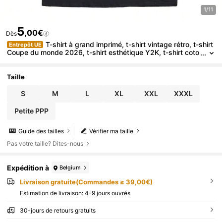
1/11
5
,00€
Dès
T-shirt à grand imprimé, t-shirt vintage rétro, t-shirt
Entrepôt UE
Coupe du monde 2026, t-shirt esthétique Y2K, t-shirt coto
n homme coupe normale amusant, éléments chaos UM, ge
ek tech
Taille
S
M
L
XL
XXL
XXXL
Petite PPP
Guide des tailles
Vérifier ma taille
Pas votre taille? Dites-nous
Expédition à
Belgium
Livraison gratuite(Commandes ≥ 39,00€)
Estimation de livraison:
4-9 jours ouvrés
30-jours de retours gratuits