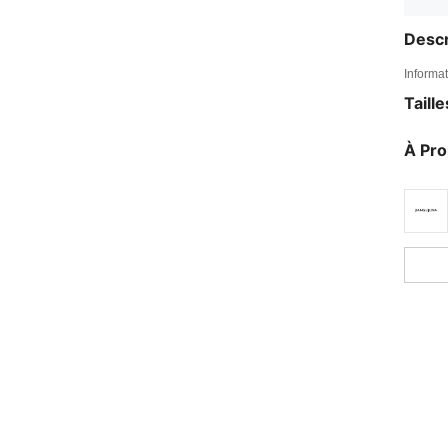
Descr
Informat
Taill
À Pr