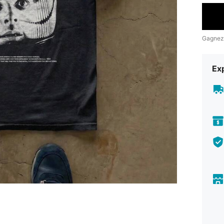
Gagnez
Exp