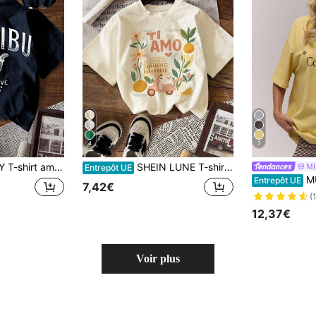
4
7
courtes col rond avec graphique lettrage pour femmes
SHEIN LUNE T-shirt femme, t-shirt à manches courtes graphique de style décontracté de rue, Top d'été mignon
M
Entrepôt UE
MUSERA T-shirt 
Entrepôt UE
7,42€
(
12,37€
Voir plus