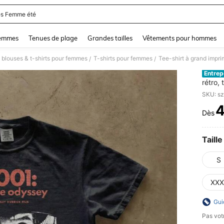
s Femme été
and down arrow keys to navigate search Dernière recherche and Rechercher et Tr
femmes
Tenues de plage
Grandes tailles
Vêtements pour hommes
 blouses & t-shirts pour femmes
T-shirts pour femmes
/
/
Entrep
rétro,
esthét
SKU: s
tee-sh
astron
Dès
PR
Taille
S
XXX
Gui
Pas votr