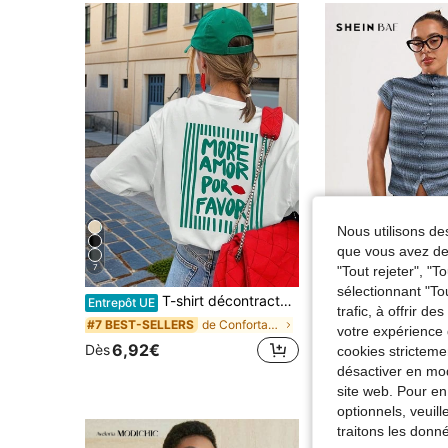
Nous utilisons des
que vous avez dem
7
6
"Tout rejeter", "
sélectionnant "To
T-shirt décontracté à manches courtes et col rond pour femmes - motif imprimé, tissu doux et confortable, lavable en machine, Top d'été blanc
#Tenues déc
Entrepôt UE
trafic, à offrir d
SHEIN BAE Femmes Polo décontracté 
Entrepôt UE
de Confortable Hauts, chemisiers et t-shirts pour
#7 BEST-SELLERS
votre expérience 
(1000+
6,92€
Dès
cookies stricteme
9,40€
Dès
désactiver en mod
site web. Pour en
optionnels, veuil
traitons les donn