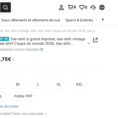
0
0
ouver. Press Enter to select.
Sous-vêtements et vêtements de nuit
Sports & Extérieur
Enfants
Tee-shirt à grand imprimé, tee-shirt vintage rétro, tee-shirt Coupe du monde 2026, tee-shirt esthétique Y2K, tee-shirt 2001 : L'Odyssée de l'espace | tee-shirt motif science-fiction Kubrick | court-métrage astronaute rétro
Tee-shirt à grand imprimé, tee-shirt vintage
ôt UE
 tee-shirt Coupe du monde 2026, tee-shirt
ique Y2K, tee-shirt 2001 : L'Odyssée de l'espace |
z260606113329179405810
irt motif science-fiction Kubrick | court-métrage
4
aute rétro
,75€
ICE AND AVAILABILITY
M
L
XL
XXL
L
Petite PPP
de des tailles
e taille? Dites-moi votre taille