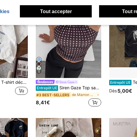
kies
Tout accepter
Tout r
9
manches courtes avec imprimé floral et tortue de mer pour femmes, été
Tee-shirt à grand impri
Siren Gaze
Entrepôt UE
Siren Gaze Top sans manches pour femmes avec col montant et décoration métallique, chemisier décontracté pour le travail et les vacances
Entrepôt UE
5,00€
Dès
de Marron Hauts pour femmes
#3 BEST-SELLERS
8,41€