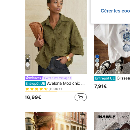
Gérer les coo
11
4
Glissea T-shirt décontracté à col rond et 
#Vert olive vintage
Entrepôt UE
de Pur Chemises quotidiennes
#1 BEST-SELLERS
Aveloria Modichic Chemise décontractée à manches 3/4 vert olive, coupe décontractée, col classique, confortable à porter
Entrepôt UE
(1000+)
7,91€
de Pur Chemises quotidiennes
de Pur Chemises quotidiennes
#1 BEST-SELLERS
#1 BEST-SELLERS
(1000+)
(1000+)
16,99€
de Pur Chemises quotidiennes
#1 BEST-SELLERS
(1000+)