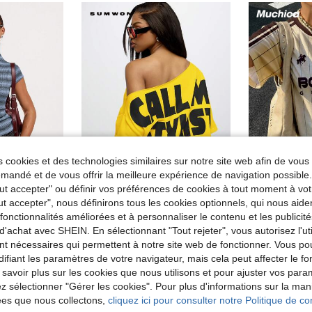
 cookies et des technologies similaires sur notre site web afin de vous 
andé et de vous offrir la meilleure expérience de navigation possibl
14
13
Tout accepter" ou définir vos préférences de cookies à tout moment à vot
ut accepter", nous définirons tous les cookies optionnels, qui nous aide
ontractées
#Coupes oversized
#Coup
de Jaune T-shirts basiques décontractés
#1 BEST-SELLERS
es fonctionnalités améliorées et à personnaliser le contenu et les publici
à rayures col court manche courte devant boutonné T-shirt
SUMWON WOMEN Tee-shirt surdimensionné à l'épaule dégagée, Top sport décontracté, graphique , streetwear, relaxé et ample, idéal pour le printemps et l'été
Muchica T-shirt amp
Entrepôt UE
(1000+)
d'achat avec SHEIN. En sélectionnant "Tout rejeter", vous autorisez l'uti
de Jaune T-shirts basiques décontractés
de Jaune T-shirts basiques décontractés
#1 BEST-SELLERS
#1 BEST-SELLERS
)
8,41€
8,49
nt nécessaires qui permettent à notre site web de fonctionner. Vous po
(1000+)
(1000+)
21,17€
ifiant les paramètres de votre navigateur, mais cela peut affecter le 
de Jaune T-shirts basiques décontractés
#1 BEST-SELLERS
(1000+)
 savoir plus sur les cookies que nous utilisons et pour ajuster vos par
lez sélectionner "Gérer les cookies". Pour plus d'informations sur la ma
ées que nous collectons,
cliquez ici pour consulter notre Politique de con