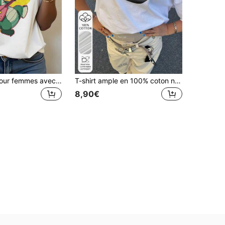
T-shirt rond pour femmes avec imprimé graphique de dinosaure Denver, blanc, taille standard, décontracté, printemps/été
T-shirt ample en 100% coton noir avec imprimé lèvres pour femmes, Top décontracté doux et respirant, style punk Y2K à manches courtes, convient pour les sorties quotidiennes, les festivals de musique, les rendez-vous et les tenues urbaines décontractées d'été blanc
8,90€