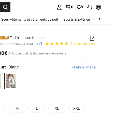
0
0
ouver. Press Enter to select.
Sous-vêtements et vêtements de nuit
Sports & Extérieur
Enfants
T-shirts pour femmes
ôt UE
z260531172645245634184
(1 Commentaires)
00€
ICE AND AVAILABILITY
Aucun droit de douane supplémentaire
ur:
Blanc
Grande image
M
L
XL
XXL