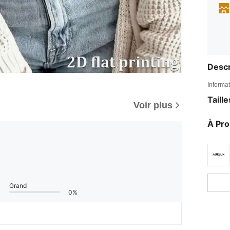
Descr
Informat
Taill
Voir plus
À Pr
Grand
0%