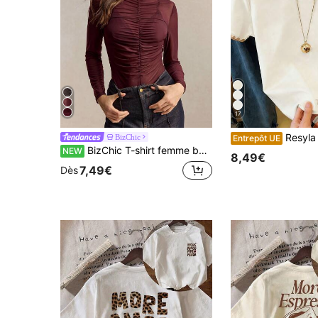
17
Resyla T-shirt de sport décontracté pour femmes, nouveau design
BizChic
Entrepôt UE
BizChic T-shirt femme bordeaux, encolure droite, froncé élastique, basique polyvalent, style français élégant et sexy, amincissant, pour bureau, trajets, travail, sorties sociales, vacances, tenue formelle, Halloween, fêtes, remise des diplômes, urbain, décontracté quotidien, rendez-vous, anniversaire, fête, rassemblement, style campagnard, minimaliste, Y2K, street style
NEW
8,49€
7,49€
Dès