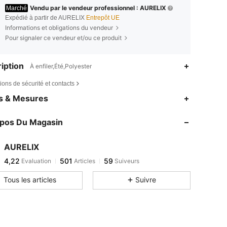
Vendu par le vendeur professionnel : AURELIX
Marché
Expédié à partir de AURELIX
Entrepôt UE
Informations et obligations du vendeur
Pour signaler ce vendeur et/ou ce produit
iption
À enfiler,Été,Polyester
ions de sécurité et contacts
es & Mesures
opos Du Magasin
AURELIX
4,22
501
59
Evaluation
Articles
Suiveurs
Tous les articles
Suivre