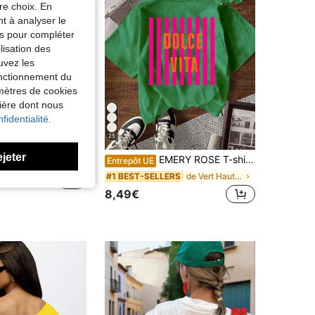
re choix. En
nt à analyser le
tés pour compléter
lisation des
uvez les
fonctionnement du
amètres de cookies
nière dont nous
fidentialité.
25
ejeter
té à col rond et manches courtes pour femmes, imprimé lettres et rayures avec graphique mignon de boîte de sardines, blanc, été
EMERY ROSE T-shirt à col rond à manches courtes avec imprimé rayé et lettres pour femmes, mode et polyvalent
Entrepôt UE
de Vert Hauts polyvalents pour tous les jours
#1 BEST-SELLERS
8,49€