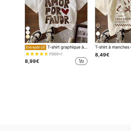
5
T-shirt graphique à imprimé léopard "More Amor", t-shirt décontracté à col rond et manches courtes pour femmes, Top mignon pour femmes, automne, rentrée scolaire, blanc été
Entrepôt UE
8,49€
(1000+)
8,99€