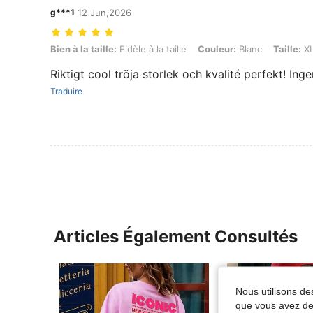
g***1
12 Jun,2026
Bien à la taille: Fidèle à la taille, Couleur: Blanc, Taille: XL
Bien à la taille:
Fidèle à la taille
Couleur:
Blanc
Taille:
X
Riktigt cool tröja storlek och kvalité perfekt! In
Traduire
Articles Également Consultés
Nous utilisons des
que vous avez dem