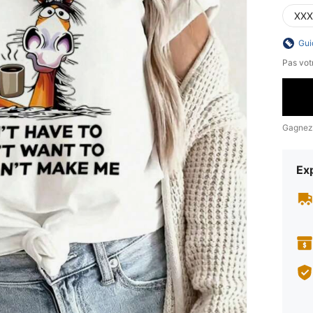
XXX
Gui
Pas votr
Gagnez
Exp