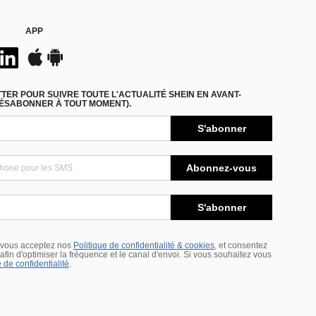
APP
ER POUR SUIVRE TOUTE L'ACTUALITÉ SHEIN EN AVANT-
DÉSABONNER À TOUT MOMENT).
S'abonner
Abonnez-vous
S'abonner
 vous acceptez nos
Politique de confidentialité & cookies
, et consentez
s afin d'optimiser la fréquence et le canal d'envoi. Si vous souhaitez vous
 de confidentialité
.