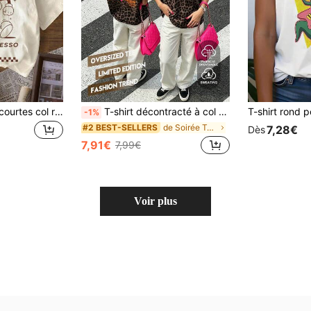
T-shirt à manches courtes col rond graphique pour femmes du club de café Espresso, décontracté pour l'été
T-shirt décontracté à col rond et manches courtes pour femmes, noir, été, vacances, chic sans effort
-1%
de Soirée T-shirts pour femmes
#2 BEST-SELLERS
7,28€
Dès
7,91€
7,99€
Voir plus