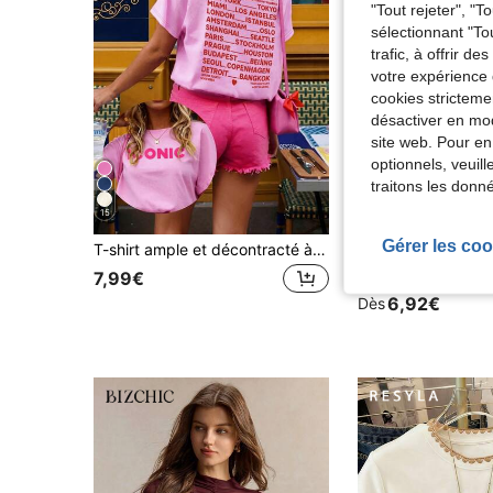
"Tout rejeter", "
sélectionnant "To
trafic, à offrir d
votre expérience 
cookies stricteme
désactiver en mod
site web. Pour en
optionnels, veuil
traitons les donn
15
6
Gérer les coo
T-shirt ample et décontracté à manches courtes avec imprimé floral rose pour femmes, style vacances d'été à la plage
1 pièce T-shirt à manches courtes col rond pour femmes, imprimé léopard et cerise, convient pour l'été,
Entrepôt UE
7,99€
(1000+
6,92€
Dès