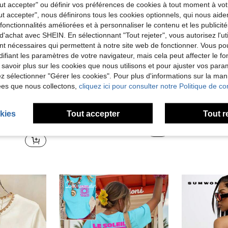
Tout accepter" ou définir vos préférences de cookies à tout moment à vot
ut accepter", nous définirons tous les cookies optionnels, qui nous aide
es fonctionnalités améliorées et à personnaliser le contenu et les publici
d'achat avec SHEIN. En sélectionnant "Tout rejeter", vous autorisez l'uti
nt nécessaires qui permettent à notre site web de fonctionner. Vous po
ifiant les paramètres de votre navigateur, mais cela peut affecter le 
 savoir plus sur les cookies que nous utilisons et pour ajuster vos par
lez sélectionner "Gérer les cookies". Pour plus d'informations sur la ma
10
ées que nous collectons,
cliquez ici pour consulter notre Politique de con
Économiser 0,19€
kies
Tout accepter
Tout r
 la plage, la rue, le quotidien, le travail, les fêtes de bureau, les sorties, les festivals, les festivals de musique, la Saint-Valentin, les fêtes décontractées Blanc
T-shirt graphique à rayures avec homard, T-shirt simple à col rond et manches courtes décontracté pour femmes, tenue d'été de vacances blanc
T-shirt décontrac
Entrepôt UE
-2%
Entrepôt UE
)
8,30€
7,99€
Dès
8,49€
Dès