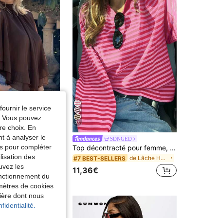
fournir le service
e. Vous pouvez
38
re choix. En
nt à analyser le
 manches asymétrique avec col montant en tissu tissé, dos nu et lien à nouer pour femmes, couleur unie
SDNGED
tés pour compléter
Top décontracté pour femme, tricot côtelé à rayures contrastées, pour un port quotidien, printemps/automne
de Lâche Hauts de nuit doux
LERS
lisation des
de Lâche Hauts de nuit doux
#7 BEST-SELLERS
uvez les
11,36€
fonctionnement du
amètres de cookies
nière dont nous
fidentialité.