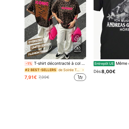
T-shirt décontracté à col rond et manches courtes pour femmes, noir, été, vacances, chic sans effort
Même design pour hommes et femmes Une réplique du style d'une célébrité NOUVEAU style mode 2026 T-shirt graphique anime W Andreas Gabalier | T-shirt musical décontracté pour hommes et 
-1%
Entrepôt UE
de Soirée T-shirts pour femmes
#2 BEST-SELLERS
8,00€
Dès
7,91€
7,99€