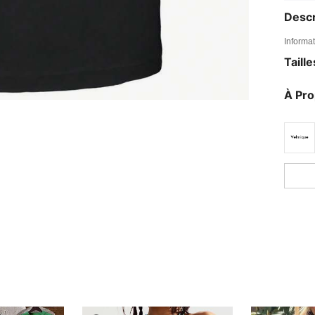
Descr
Informat
Taill
À Pr