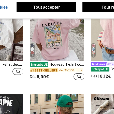
kies
Tout accepter
Tout r
7
8
manches courtes avec imprimé floral et tortue de mer pour femmes, été
Nouveau T-shirt court à manches courtes rose pour femmes, avec imprimé graphique de peinture à l'huile colorée et lettrage, style simple et . Convient pour le Top, les tenues décontractées de vacances et le printemps.
#Coto
Entrepôt UE
Bohemela T-
Entrepôt UE
de Confort maximal Hauts, chemisiers et t-shirts p
#1 BEST-SELLERS
16,12€
Dès
5,99€
Dès