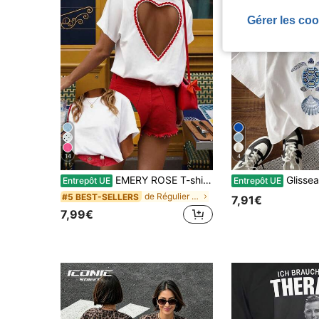
Gérer les coo
14
4
EMERY ROSE T-shirt décontracté à col rond et manches courtes pour femmes avec découpe en forme de cœur dans le dos
Glissea T-shirt décontracté à col rond et 
Entrepôt UE
Entrepôt UE
de Régulier T-shirts pour femmes
#5 BEST-SELLERS
7,91€
7,99€