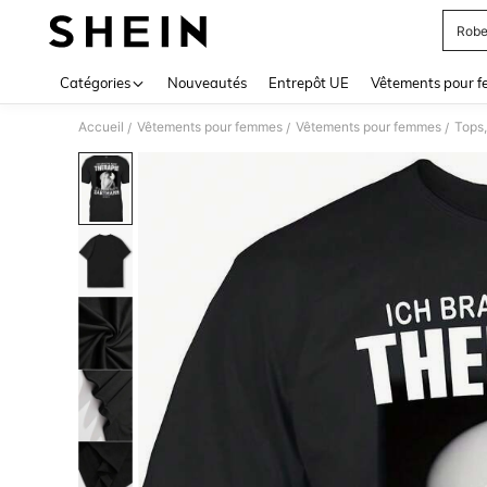
Robe
Use up 
Catégories
Nouveautés
Entrepôt UE
Vêtements pour 
Accueil
Vêtements pour femmes
Vêtements pour femmes
Tops,
/
/
/