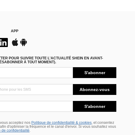
APP
ER POUR SUIVRE TOUTE L'ACTUALITÉ SHEIN EN AVANT-
DÉSABONNER À TOUT MOMENT).
S'abonner
Abonnez-vous
S'abonner
 vous acceptez nos
Politique de confidentialité & cookies
, et consentez
s afin d'optimiser la fréquence et le canal d'envoi. Si vous souhaitez vous
 de confidentialité
.