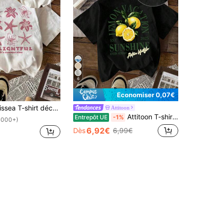
6
Économiser 0,07€
irt décontracté à col rond à manches courtes pour femmes avec imprimé lettres et étoile de mer
Attitoon
Attitoon T-shirt décontracté ample à col rond et manches courtes pour femmes, imprimé citron, convient pour l'été
Entrepôt UE
-1%
1000+)
6,92€
Dès
6,99€