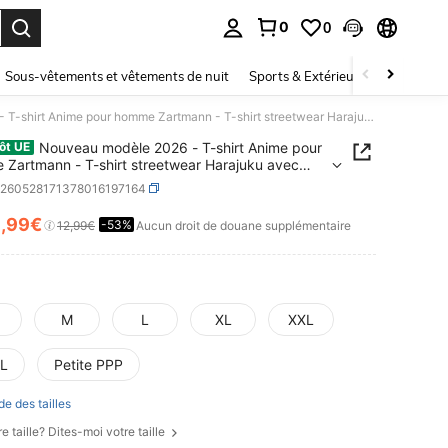
0
0
ouver. Press Enter to select.
Sous-vêtements et vêtements de nuit
Sports & Extérieur
Enfants
Nouveau modèle 2026 - T-shirt Anime pour homme Zartmann - T-shirt streetwear Harajuku avec motifs géométriques d'anime, haut décontracté à col rond, lavable en machine pour toutes les saisons - Mode pour les conventions d'anime et usage quotidien.
Nouveau modèle 2026 - T-shirt Anime pour
ôt UE
Zartmann - T-shirt streetwear Harajuku avec
 géométriques d'anime, haut décontracté à col
z260528171378016197164
lavable en machine pour toutes les saisons - Mode
5
es conventions d'anime et usage quotidien.
,99€
-53%
ICE AND AVAILABILITY
12,99€
Aucun droit de douane supplémentaire
M
L
XL
XXL
L
Petite PPP
de des tailles
e taille? Dites-moi votre taille