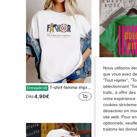
Nous utilisons des
que vous avez dem
25
"Tout rejeter", "
sélectionnant "To
T-shirt femme imprimé pour festival/été, T-shirt 'Meilleur Papa', T-shirt pour papa, T-shirt pour la fête des pères, Cadeaux pour papa de la part de sa fille, T-shirt pour grand-père, Ana1739 Mod
EMERY ROSE T-shirt à col rond à manches 
Entrepôt UE
Entrepôt UE
trafic, à offrir d
#1 BEST-SELLERS
4,90€
Dès
votre expérience 
8,49€
cookies stricteme
désactiver en mod
site web. Pour en
optionnels, veuil
traitons les donn