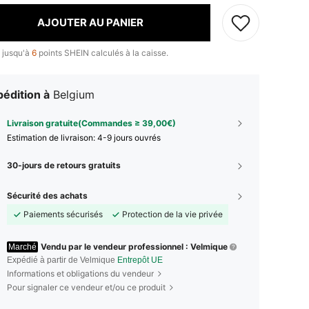
AJOUTER AU PANIER
 jusqu'à
6
points SHEIN calculés à la caisse.
édition à
Belgium
Livraison gratuite(Commandes ≥ 39,00€)
Estimation de livraison:
4-9 jours ouvrés
30-jours de retours gratuits
Sécurité des achats
Paiements sécurisés
Protection de la vie privée
Vendu par le vendeur professionnel : Velmique
Marché
Expédié à partir de Velmique
Entrepôt UE
Informations et obligations du vendeur
Pour signaler ce vendeur et/ou ce produit