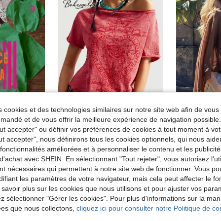
 cookies et des technologies similaires sur notre site web afin de vous 
andé et de vous offrir la meilleure expérience de navigation possibl
5
5
Tout accepter" ou définir vos préférences de cookies à tout moment à vot
ut accepter", nous définirons tous les cookies optionnels, qui nous aide
courtes avec imprimé rayé et lettres pour femmes, mode et polyvalent
Top cape sans
Bohemela
Entrepôt UE
es fonctionnalités améliorées et à personnaliser le contenu et les publici
Bohemela T-shirt ajusté col rond à manches courtes en tricot de couleur unie, lavé, pour femmes
Entrepôt UE
de Vert Hauts polyvalents pour tous les jours
#10 BEST-SEL
d'achat avec SHEIN. En sélectionnant "Tout rejeter", vous autorisez l'uti
10,99€
Dès
11,87€
nt nécessaires qui permettent à notre site web de fonctionner. Vous po
ifiant les paramètres de votre navigateur, mais cela peut affecter le 
 savoir plus sur les cookies que nous utilisons et pour ajuster vos par
lez sélectionner "Gérer les cookies". Pour plus d'informations sur la ma
ées que nous collectons,
cliquez ici pour consulter notre Politique de con