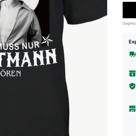
Gagnez
Exp