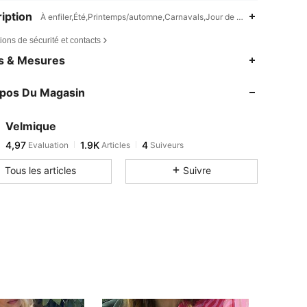
iption
À enfiler,Été,Printemps/automne,Carnavals,Jour de l'indépendance,Le 
ions de sécurité et contacts
es & Mesures
opos Du Magasin
Velmique
4,97
1.9K
4
Evaluation
Articles
Suiveurs
Tous les articles
Suivre