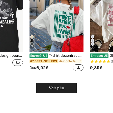
7
4
femmes, col rond, imprimé de paroles et design signature, convient pour toutes les saisons, cadeau idéal pour les fans, vêtement de loisirs durable. T-shirts confortables pour hommes, T-shirt Y2K pour hommes, tenue d'été, T-shirt pour femmes, vêtements d'été à pois, vêtements pour femmes, hauts basiques
T-shirt décontracté à manches courtes et col rond pour femmes - motif imprimé, tissu doux et confortable, lavable en machine, Top d'été blanc
Glissea T-sh
Entrepôt UE
Entrepôt UE
de Confortable Hauts, chemisiers et t-shirts pour
#7 BEST-SELLERS
(
6,92€
9,89€
Dès
Voir plus