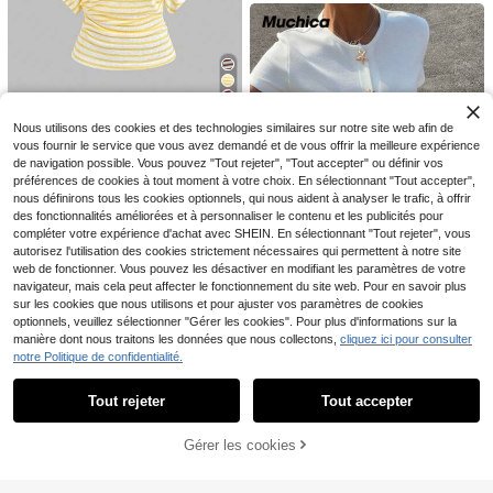
Sweetra Top décontract
Entrepôt UE
é pour femmes à manches évasées
(1000+)
SHEIN Frenchy Haut Ca
Entrepôt UE
avec nœud, couleur unie
mi En Satin Noir, Incrustation De De
(1000+)
12
,86€
ntelle Guipure Contrastante, Ourlet
7
Festonné
,91€
6
Nous utilisons des cookies et des technologies similaires sur notre site web afin de
Sweetra
vous fournir le service que vous avez demandé et de vous offrir la meilleure expérience
Sweetra Débardeur T-s
de navigation possible. Vous pouvez "Tout rejeter", "Tout accepter" ou définir vos
Entrepôt UE
hirt asymétrique à une épaule, style
#2 BEST-SELLERS
de Jaune T-shirts basiques décontractés
préférences de cookies à tout moment à votre choix. En sélectionnant "Tout accepter",
vacances d'été pour femmes, rayé,
nous définirons tous les cookies optionnels, qui nous aident à analyser le trafic, à offrir
9
coupe asymétrique, dos transparen
,89€
des fonctionnalités améliorées et à personnaliser le contenu et les publicités pour
t
compléter votre expérience d'achat avec SHEIN. En sélectionnant "Tout rejeter", vous
autorisez l'utilisation des cookies strictement nécessaires qui permettent à notre site
web de fonctionner. Vous pouvez les désactiver en modifiant les paramètres de votre
navigateur, mais cela peut affecter le fonctionnement du site web. Pour en savoir plus
11
sur les cookies que nous utilisons et pour ajuster vos paramètres de cookies
optionnels, veuillez sélectionner "Gérer les cookies". Pour plus d'informations sur la
Muchica
manière dont nous traitons les données que nous collectons,
cliquez ici pour consulter
Muchica T-shirt tricoté
Entrepôt UE
notre Politique de confidentialité.
Afficher les articles similaires en stock
Voir tout
blanc avec bouton étoile de mer, id
#1 BEST-SELLERS
de Bouton T-shirts pour femmes
éal pour les vacances d'été
(1000+)
Tout rejeter
Tout accepter
Désolés, ce produit est épuisé.
7
3 pièces/Ensemble T-sh
9
Entrepôt UE
,89€
irt ample style côtier avec motif de
Nouveau T-shirt court à
13
Entrepôt UE
Dès
,85€
-1%
13,99€
Gérer les cookies
vie marine pour femmes, T-shirt col
EN RUPTURE DE STOCK
manches courtes rose pour femme
#1 BEST-SELLERS
de Confort maximal Hauts, chemisiers et t-shirts p
ras-du-cou 100% pur coton, style d
s, avec imprimé graphique de peint
5
écontracté plage Y2K, Vacances
ure à l'huile colorée et lettrage, styl
Dès
,99€
d'été