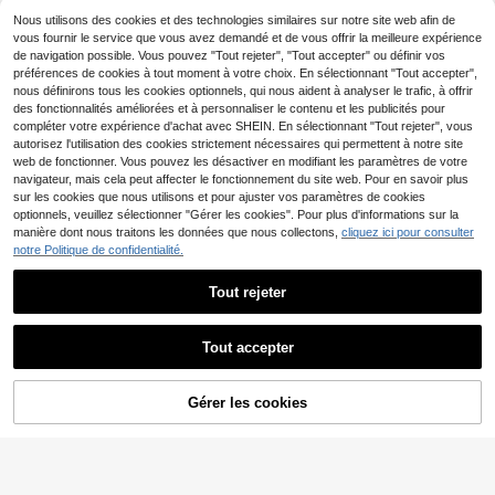
SHEIN LUNE T-shirt fem
Entrepôt UE
onfortable, lavable en machine, Top
me, t-shirt à manches courtes grap
Nous utilisons des cookies et des technologies similaires sur notre site web afin de
d'été blanc
7
,42€
hique de style décontracté de rue, T
vous fournir le service que vous avez demandé et de vous offrir la meilleure expérience
op d'été mignon
de navigation possible. Vous pouvez "Tout rejeter", "Tout accepter" ou définir vos
préférences de cookies à tout moment à votre choix. En sélectionnant "Tout accepter",
21
11
nous définirons tous les cookies optionnels, qui nous aident à analyser le trafic, à offrir
des fonctionnalités améliorées et à personnaliser le contenu et les publicités pour
#Messy chic
SHEIN Frenchy T-shirt c
Entrepôt UE
ol V avec bordure en dentelle contr
compléter votre expérience d'achat avec SHEIN. En sélectionnant "Tout rejeter", vous
#1 BEST-SELLERS
de Col en V Hauts, chemisiers et t-shirts pour fem
MUSERA T-shirt col ron
Entrepôt UE
astante et broderie en forme de cœ
autorisez l'utilisation des cookies strictement nécessaires qui permettent à notre site
d surdimensionné doux, capsule ve
#1 BEST-SELLERS
de Doux pour la peau Hauts, chemisiers et t-shirts
9
ur
,40€
stimentaire décontractée, t-shirt su
web de fonctionner. Vous pouvez les désactiver en modifiant les paramètres de votre
11
rdimensionné pour tous les jours, a
,38€
navigateur, mais cela peut affecter le fonctionnement du site web. Pour en savoir plus
éroport, rentrée scolaire, printemps,
sur les cookies que nous utilisons et pour ajuster vos paramètres de cookies
été, vacances
optionnels, veuillez sélectionner "Gérer les cookies". Pour plus d'informations sur la
manière dont nous traitons les données que nous collectons,
cliquez ici pour consulter
notre Politique de confidentialité.
Tout rejeter
4
Afficher les articles similaires en stock
Voir tout
Tout accepter
Chemise à manches longues Solsti
Désolés, ce produit est épuisé.
14
ce Apparel avec col rayé et broderi
(1000+)
e cœur français, blouse décontract
11
Muchica
ée oversize rose avec lettre Amour
,22€
Gérer les cookies
EN RUPTURE DE STOCK
Muchica T-shirt pour fe
Entrepôt UE
mmes avec bordure en dentelle bla
10
,49€
nche, nouvelle arrivée printemps/ét
é
4