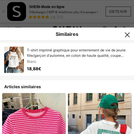
SHEIN-Mode en ligne
×
OBTENIR
Téléchargez l'APP & bénéficiez plus d'avantages !
(18,717)
Similaires
T-shirt imprimé graphique pour enterrement de vie de jeune
fille/garçon d'automne, en coton de haute qualité, coupe
confortable, respirant, style décontracté.
Blanc
18,88€
Articles similaires