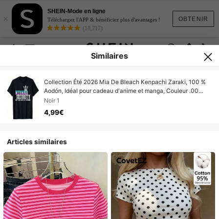
SHEIN-Mode en ligne
×
OBTENIR
Téléchargez l'APP & bénéficiez plus d'avantages !
(18,717)
Similaires
Collection Été 2026 Mia De Bleach Kenpachi Zaraki, 100 %
Aodón, Idéal pour cadeau d'anime et manga, Couleur .00
Livraison gratuite, expédié sous 24 he
Noir 1
4,99€
Articles similaires