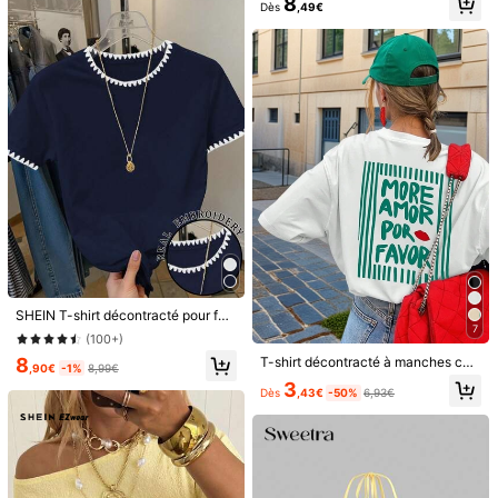
8
Dès
,49€
(1000+)
13
Bohemela
DrmWander T-shirt femme, t-shirt à manches courtes graphique de style décontracté de rue, Top d'été mignon
Bohemela Débardeur ample en tricot unicolore de style vintage et décontracté, col ras-du-cou, sans manches, coupe ample pour femme, style bohème pour les vacances
6
Dès
,99€
(1000+)
SHEIN T-shirt décontracté pour femmes avec bordure contrastée et broderie, été
13
,81€
7
(100+)
T-shirt décontracté à manches courtes et col rond pour femmes - motif imprimé, tissu doux et confortable, lavable en machine, Top d'été blanc
8
,90€
-1%
8,99€
3
Dès
,43€
-50%
6,93€