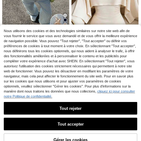
7
T-shirt rond pour femmes avec imprimé graphique de dinosaure Denver, blanc, taille standard, décontracté, printemps/été
Chemise régulière pour femmes avec col montant, manches retroussées et détails de boutons, convient pour le style bohème décontracté d'été
(100+)
11
7
Nous utilisons des cookies et des technologies similaires sur notre site web afin de
7
Dès
,28€
,67€
-36%
11,99€
#1 BEST-SELLERS
de Bouton T-shirts pour femmes
vous fournir le service que vous avez demandé et de vous offrir la meilleure expérience
Muchica
(1000+)
de navigation possible. Vous pouvez "Tout rejeter", "Tout accepter" ou définir vos
Muchica T-shirt tricoté blanc avec bouton étoile de mer, idéal pour les vacances d'été
#1 BEST-SELLERS
#1 BEST-SELLERS
de Bouton T-shirts pour femmes
de Bouton T-shirts pour femmes
préférences de cookies à tout moment à votre choix. En sélectionnant "Tout accepter",
(1000+)
(1000+)
Elenzga
nous définirons tous les cookies optionnels, qui nous aident à analyser le trafic, à offrir
des fonctionnalités améliorées et à personnaliser le contenu et les publicités pour
#1 BEST-SELLERS
de Bouton T-shirts pour femmes
4
Elenzga Femmes Élégant Couleur Unie Élégant Col Rond Fête Taille T-Shirt, Été
,90€
-49%
9,64€
compléter votre expérience d'achat avec SHEIN. En sélectionnant "Tout rejeter", vous
(1000+)
9
autorisez l'utilisation des cookies strictement nécessaires qui permettent à notre site
,99€
web de fonctionner. Vous pouvez les désactiver en modifiant les paramètres de votre
navigateur, mais cela peut affecter le fonctionnement du site web. Pour en savoir plus
sur les cookies que nous utilisons et pour ajuster vos paramètres de cookies
optionnels, veuillez sélectionner "Gérer les cookies". Pour plus d'informations sur la
manière dont nous traitons les données que nous collectons,
cliquez ici pour consulter
notre Politique de confidentialité.
Tout rejeter
Afficher les articles similaires en stock
Voir tout
Tout accepter
15
Désolés, ce produit est épuisé.
7
T-shirt ample et décontracté à manches courtes avec imprimé floral rose pour femmes, style vacances d'été à la plage
T-shirt décontracté à manches courtes et col rond pour femmes - motif imprimé, tissu doux et confortable, lavable en machine, Top d'été blanc
Gérer les cookies