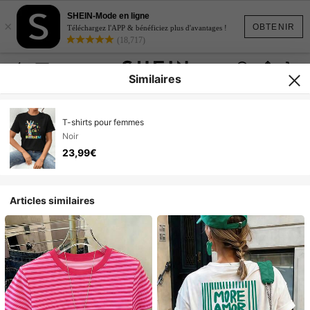
SHEIN-Mode en ligne
×
OBTENIR
Téléchargez l'APP & bénéficiez plus d'avantages !
(18,717)
Similaires
T-shirts pour femmes
Noir
23,99€
Articles similaires