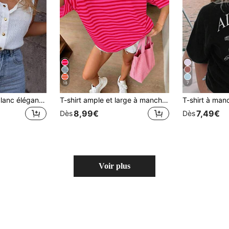
18
7
Débardeur plissé blanc élégant français, nouveau débardeur d'été sans manches, chemise polyvalente à coupe slim pour superposition
T-shirt ample et large à manches courtes, décontracté pour les vacances d'été pour femmes
8,99€
7,49€
Dès
Dès
Voir plus