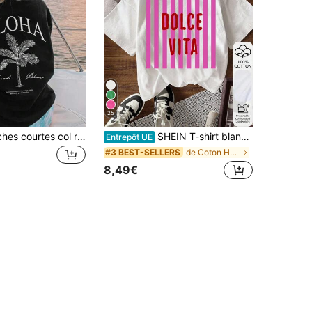
25
T-shirt à manches courtes col rond décontracté avec imprimé slogan palmier, style mode vacances. Votre essentiel quotidien. T-shirt graphique, hauts pour femmes, noir d'été pour vacances
SHEIN T-shirt blanc ample à manches courtes avec imprimé de lettres et de rayures, style décontracté pour le quotidien et les trajets, pour femmes, été
Entrepôt UE
de Coton Hauts, chemisiers et t-shirts pour femmes
#3 BEST-SELLERS
8,49€