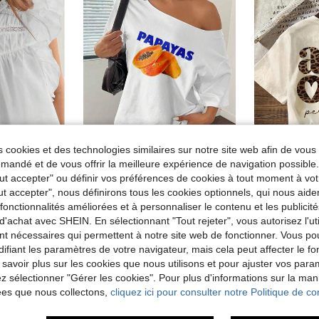
 cookies et des technologies similaires sur notre site web afin de vous 
andé et de vous offrir la meilleure expérience de navigation possibl
7
5
Tout accepter" ou définir vos préférences de cookies à tout moment à vot
de Long T-shirts pour femmes
#1 BEST-SELLERS
Blouse décontractée pour femme à col asymétrique à crans et volants pour tous les jours
Flirla T-shirt ample blanc à manches courtes avec col asymétrique, imprimé de fruits de papaye pour femmes
Entrepôt UE
(1000+)
ut accepter", nous définirons tous les cookies optionnels, qui nous aide
#1 BEST-SELL
de Long T-shirts pour femmes
de Long T-shirts pour femmes
#1 BEST-SELLERS
#1 BEST-SELLERS
es fonctionnalités améliorées et à personnaliser le contenu et les publici
(1000+)
(1000+)
7,91€
Dès
7,99€
Dès
d'achat avec SHEIN. En sélectionnant "Tout rejeter", vous autorisez l'uti
de Long T-shirts pour femmes
#1 BEST-SELLERS
nt nécessaires qui permettent à notre site web de fonctionner. Vous po
(1000+)
ifiant les paramètres de votre navigateur, mais cela peut affecter le 
 savoir plus sur les cookies que nous utilisons et pour ajuster vos par
lez sélectionner "Gérer les cookies". Pour plus d'informations sur la ma
ées que nous collectons,
cliquez ici pour consulter notre Politique de con