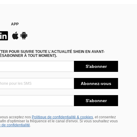
APP
ER POUR SUIVRE TOUTE L'ACTUALITÉ SHEIN EN AVANT-
DÉSABONNER À TOUT MOMENT).
S'abonner
Abonnez-vous
S'abonner
 vous acceptez nos
Politique de confidentialité & cookies
, et consentez
s afin d'optimiser la fréquence et le canal d'envoi. Si vous souhaitez vous
 de confidentialité
.