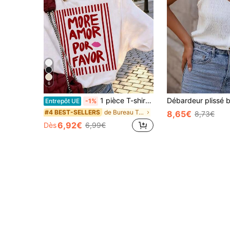
6
1 pièce T-shirt femme d'été ample et décontracté à col rond et manches courtes, imprimé rayé "MORE AMOR POR FAVOR", vacances, bureau, quotidien, blanc
Entrepôt UE
-1%
de Bureau T-shirts de bureau
#4 BEST-SELLERS
8,65€
8,73€
6,92€
Dès
6,99€