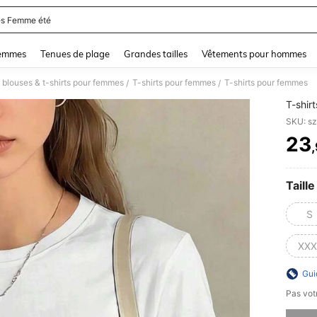
s Femme été
and down arrow keys to navigate search Dernière recherche and Rechercher et Tr
femmes
Tenues de plage
Grandes tailles
Vêtements pour hommes
 blouses & t-shirts pour femmes
T-shirts pour femmes
T-shirts pour femmes
/
/
T-shir
SKU: s
23
PR
Taille
S
XXX
Gui
Pas votr
Désolés,