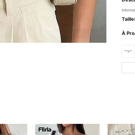
Informat
Taill
À Pr