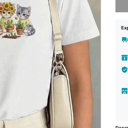
Exp
Descr