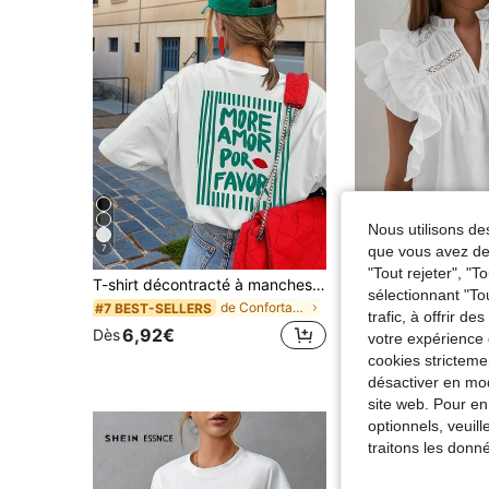
Nous utilisons des
que vous avez dem
7
"Tout rejeter", "
T-shirt décontracté à manches courtes et col rond pour femmes - motif imprimé, tissu doux et confortable, lavable en machine, Top d'été blanc
sélectionnant "To
de Confortable Hauts, chemisiers et t-shirts pour
#7 BEST-SELLERS
12,73€
trafic, à offrir d
6,92€
Dès
votre expérience 
cookies stricteme
désactiver en mod
site web. Pour en
optionnels, veuil
traitons les donn