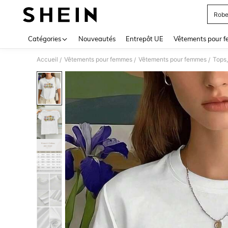
Robe
Use up 
Catégories
Nouveautés
Entrepôt UE
Vêtements pour 
Accueil
Vêtements pour femmes
Vêtements pour femmes
Tops,
/
/
/