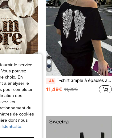
fournir le service
e. Vous pouvez
8
re choix. En
T-shirt graphique italien "AMORE" à imprimé léopard, t-shirt minimaliste décontracté pour femmes à col rond et manches courtes de couleur unie, convient pour l'été, esthétique
T-shirt ample à épaules asymétriques avec ailes d'ange brodées de sequins, style graphique oversize Y2K pour femmes, décontracté, noir, été
-4%
nt à analyser le
de Léger Hauts, chemisiers et t-shirts pour femmes
ERS
11,49€
11,99€
tés pour compléter
lisation des
uvez les
fonctionnement du
amètres de cookies
nière dont nous
fidentialité.