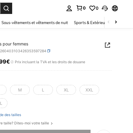
0
0
ouver. Press Enter to select.
Sous-vêtements et vêtements de nuit
Sports & Extérieur
Enfants
ts pour femmes
z260403103426353597284
,99€
ICE AND AVAILABILITY
Prix incluant la TVA et les droits de douane
M
L
XL
XXL
L
de des tailles
e taille? Dites-moi votre taille
 ce produit est épuisé.