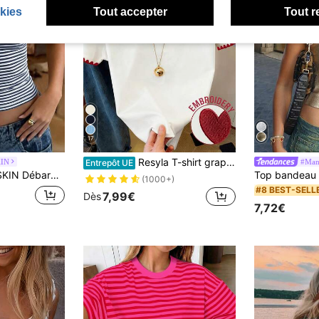
kies
Tout accepter
Tout r
17
Resyla T-shirt graphique pour femmes, nouveau design d'été, blanc avec cœur rouge et broderie de dents de chien, style extérieur, style de rue, tenue décontractée, rendez-vous, t-shirt à manches courtes pour femmes
IN
#Mani
Entrepôt UE
ardeur court basique décontracté Y2K de couleur unie, streetwear quotidien de rentrée scolaire et vacances à la plage
(1000+)
#8 BEST-SELL
7,99€
Dès
7,72€