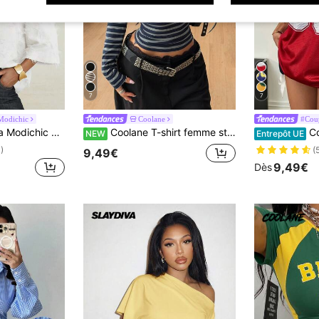
7
7
Modichic
Coolane
#Coup
ches 3/4, coupe simple, ample, col classique, confortable à porter
Coolane T-shirt femme streetwear automne/hiver, décontracté élégant, business décontracté, sexy, minimaliste, à rayures et patchwork, coupe slim, bleu marine, manches longues
Coolane Maillot d
NEW
Entrepôt UE
)
(
9,49€
9,49€
Dès