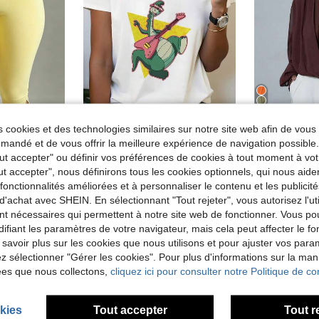
15
 cookies et des technologies similaires sur notre site web afin de vous 
T-shirt rond pour femmes avec imprimé graphique de dinosaure Denver, blanc, taille standard, décontracté, printemps/été
andé et de vous offrir la meilleure expérience de navigation possibl
girl
Av
XLLAIS Pantalon Capri Sport Décontracté Fitness Haute Élasticité Jaune pour Femmes, Ourlet Fendu, Été, Athleisure
Aveloria Modichic Blouse él
Entrepôt UE
Tout accepter" ou définir vos préférences de cookies à tout moment à vot
7,28€
Dès
ut accepter", nous définirons tous les cookies optionnels, qui nous aide
14,76€
es fonctionnalités améliorées et à personnaliser le contenu et les publici
d'achat avec SHEIN. En sélectionnant "Tout rejeter", vous autorisez l'uti
nt nécessaires qui permettent à notre site web de fonctionner. Vous po
ifiant les paramètres de votre navigateur, mais cela peut affecter le 
 savoir plus sur les cookies que nous utilisons et pour ajuster vos par
lez sélectionner "Gérer les cookies". Pour plus d'informations sur la ma
ées que nous collectons,
cliquez ici pour consulter notre Politique de con
kies
Tout accepter
Tout r