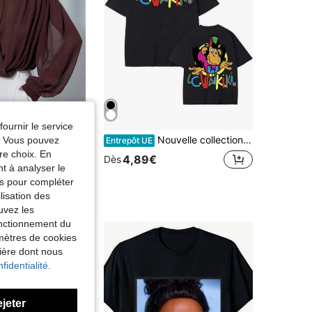
fournir le service
Nouvelle collection été 2026 Lc Waikiki Monkey T-shirts graphiques amusants pour hommes et femmes, vêtements tendance Y2k, t-shirts à manches courtes, t-shirts décontractés en coton pour femmes,
e. Vous pouvez
eloria Modichic
Entrepôt UE
égante et sexy pour femme, col montant, bordeaux et marron chocolat, top en mousseline transparente pour l'automne, bureau, dîner et sortie nocturne, avec patte de boutonnage croisée et manches bouffantes
re choix. En
4,89€
Dès
nt à analyser le
tés pour compléter
lisation des
uvez les
fonctionnement du
amètres de cookies
nière dont nous
fidentialité.
ejeter