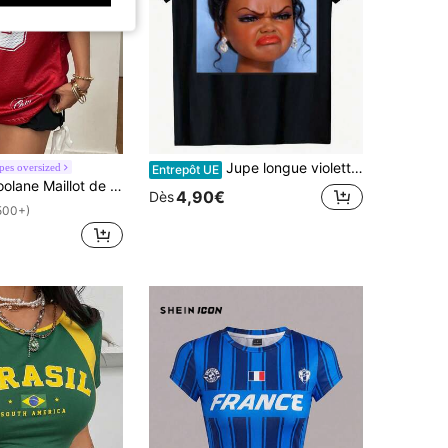
Jupe longue violette et coiffure bouclée, t-shirt décontracté pour homme 100% coton, parfait pour une tenue estivale quotidienne, un excellent cadeau pour les amis et la famille. Hauts et
es oversized
Entrepôt UE
e baseball vintage en maille respirante avec motif numérique, pour femmes, à porter lors de festivals ou de sorties printanières ou estivales
4,90€
Dès
500+)