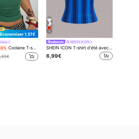
4
Économiser 1,57€
olane
SHEIN ICON
Coolane T-shirt femme d'été pour festival de musique, streetwear, vacances, décontracté, rave, sortie, sport, sportswear chic, basique, graphique Brésil, extensible, confortable, vert, coupe slim
SHEIN ICON T-shirt d'été avec imprimé carte de chaleur corporelle
18%
6,99€
,49€