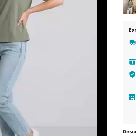
Exp
Descr