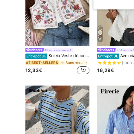
11
#Fleurs anciennes
Aveloria 
Soleia Veste décontractée à fleurs brodées avec ouverture avant pour femmes
Aveloria Modichic Chemise vert olive à man
Entrepôt UE
Entrepôt UE
de Sans manches Débardeurs et camisoles pour femme
#7 BEST-SELLERS
(1000+
12,33€
16,29€