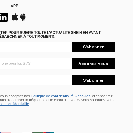
APP
ER POUR SUIVRE TOUTE L'ACTUALITÉ SHEIN EN AVANT-
DÉSABONNER À TOUT MOMENT).
S'abonner
Abonnez-vous
S'abonner
 vous acceptez nos
Politique de confidentialité & cookies
, et consentez
s afin d'optimiser la fréquence et le canal d'envoi. Si vous souhaitez vous
 de confidentialité
.