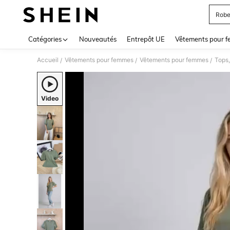
Robe
Use up 
Catégories
Nouveautés
Entrepôt UE
Vêtements pour 
Accueil
Vêtements pour femmes
Vêtements pour femmes
Tops,
/
/
/
Video