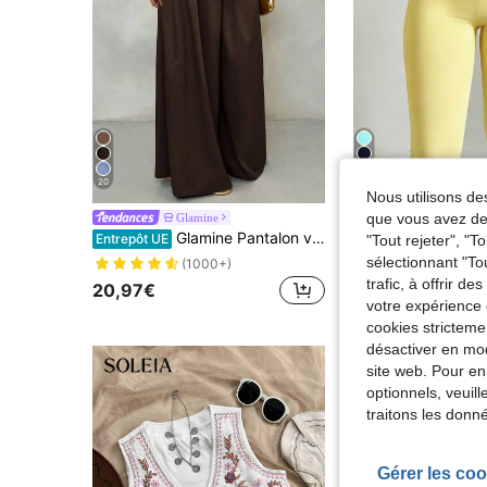
20
15
Nous utilisons des
que vous avez dem
Glamine
#Look clean 
Glamine Pantalon vintage taille basse et jambes évasées, effet drapé amincissant, pantalon décontracté en coton pur de couleur café, convient pour les vacances, les tenues décontracté, l'été
Entrepôt UE
"Tout rejeter", "
sélectionnant "To
11,99€
(1000+)
trafic, à offrir d
20,97€
votre expérience 
cookies stricteme
désactiver en mod
site web. Pour en
optionnels, veuil
traitons les donn
Gérer les coo