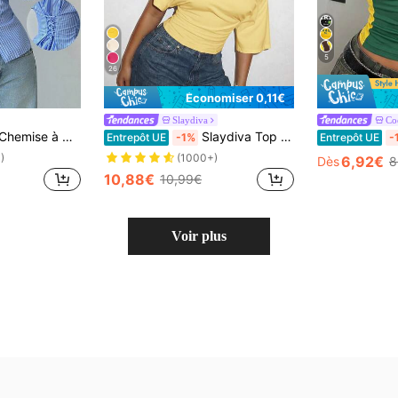
5
26
Économiser 0,11€
Slaydiva
Co
pour le travail, chemise de vacances, chemise rayée à taille cintrée, convient pour le printemps, l'été, l'automne et l'hiver, élégante, vacances, bohème, tenue de travail
Slaydiva Top ample à épaules dénudées, plissé à la taille, blanc. Élégant, romantique, sexy pour fête, date, anniversaire, vacances printemps/été
Entrepôt UE
-1%
Entrepôt UE
-
)
(1000+)
6,92€
Dès
8
10,88€
10,99€
Voir plus