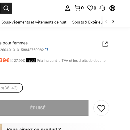
0
0
ouver. Press Enter to select.
Sous-vêtements et vêtements de nuit
Sports & Extérieur
Enfants
ts pour femmes
z260401010158848769082
,39€
-20%
ICE AND AVAILABILITY
27,99€
Prix incluant la TVA et les droits de douane
co(36-42)
 ce produit est épuisé.
ÉPUISÉ
Vous aimez ce produit ?