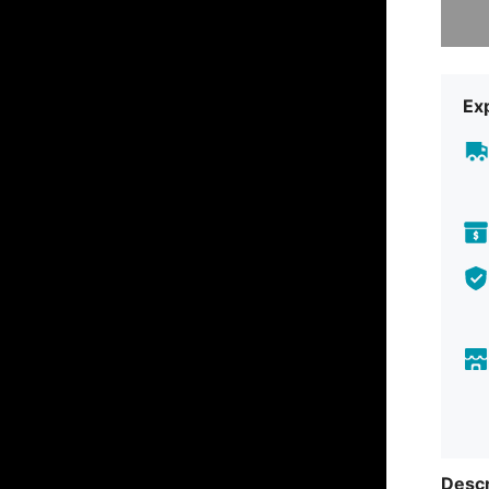
Exp
Descr