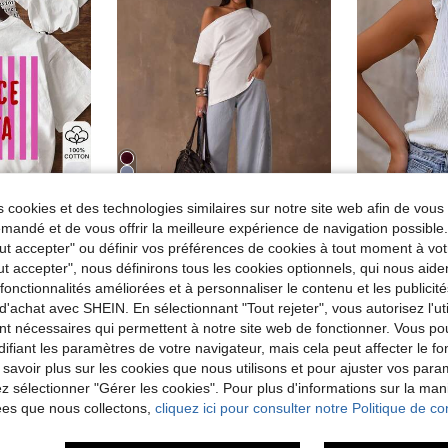
27
 cookies et des technologies similaires sur notre site web afin de vous 
andé et de vous offrir la meilleure expérience de navigation possibl
Économiser 0,09€
Tout accepter" ou définir vos préférences de cookies à tout moment à vot
de lettres et de rayures, style décontracté pour le quotidien et les trajets, pour femmes, été
#Tenues décontractées
de Cordon de serrage T-shirts pour femmes
#1 BEST-SELLERS
ut accepter", nous définirons tous les cookies optionnels, qui nous aide
SHEIN BAE T-shirt asymétrique à l'épaule pour femmes, tout blanc, d'été, simple, mode quotidienne décontractée, couleur unie, pour superposition, shopping, Thanksgiving, travail & école
Entrepôt UE
-1%
de Coton Hauts, chemisiers et t-shirts pour femmes
8,65€
8,73
(1000+)
es fonctionnalités améliorées et à personnaliser le contenu et les publici
de Cordon de serrage T-shirts pour femmes
de Cordon de serrage T-shirts pour femmes
#1 BEST-SELLERS
#1 BEST-SELLERS
d'achat avec SHEIN. En sélectionnant "Tout rejeter", vous autorisez l'uti
(1000+)
(1000+)
8,90€
8,99€
nt nécessaires qui permettent à notre site web de fonctionner. Vous po
de Cordon de serrage T-shirts pour femmes
#1 BEST-SELLERS
(1000+)
ifiant les paramètres de votre navigateur, mais cela peut affecter le 
 savoir plus sur les cookies que nous utilisons et pour ajuster vos par
lez sélectionner "Gérer les cookies". Pour plus d'informations sur la ma
ées que nous collectons,
cliquez ici pour consulter notre Politique de con