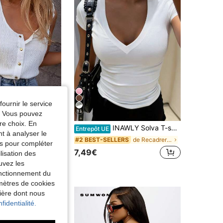
fournir le service
13
e. Vous pouvez
re choix. En
Débardeur plissé blanc élégant français, nouveau débardeur d'été sans manches, chemise polyvalente à coupe slim pour superposition
INAWLY Solva T-shirt à manches courtes col V minimaliste de couleur unie pour femmes
Entrepôt UE
nt à analyser le
de Recadrer T-shirts décontractés
#2 BEST-SELLERS
€
tés pour compléter
7,49€
lisation des
uvez les
fonctionnement du
amètres de cookies
nière dont nous
fidentialité.