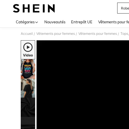
Robe
Use up 
Catégories
Nouveautés
Entrepôt UE
Vêtements pour 
Accueil
Vêtements pour femmes
Vêtements pour femmes
Tops,
/
/
/
Video