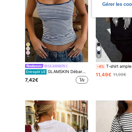
Gérer les coo
39
8
T-shirt ample à épaules asymétriques avec ailes d'ange brodées de sequins,
GLAMSKIN
-4%
GLAMSKIN Débardeur ajusté style lingerie rayé pour femmes, été/automne, débardeur court basique décontracté Y2K de couleur unie, streetwear quotidien de rentrée scolaire et vacances à la plage
Entrepôt UE
11,49€
11,99€
7,42€