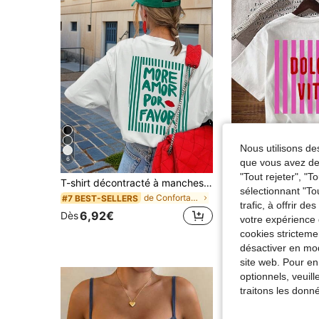
Nous utilisons des
6
25
que vous avez dem
"Tout rejeter", "
T-shirt décontracté à manches courtes et col rond pour femmes - motif imprimé, tissu doux et confortable, lavable en machine, Top d'été blanc
SHEIN T-shirt blanc ample à manches courtes avec imprimé 
Entrepôt UE
sélectionnant "To
de Confortable Hauts, chemisiers et t-shirts pour
#7 BEST-SELLERS
#3 BEST-SELLERS
trafic, à offrir d
6,92€
Dès
8,49€
votre expérience 
cookies stricteme
désactiver en mod
site web. Pour en
optionnels, veuil
traitons les donn