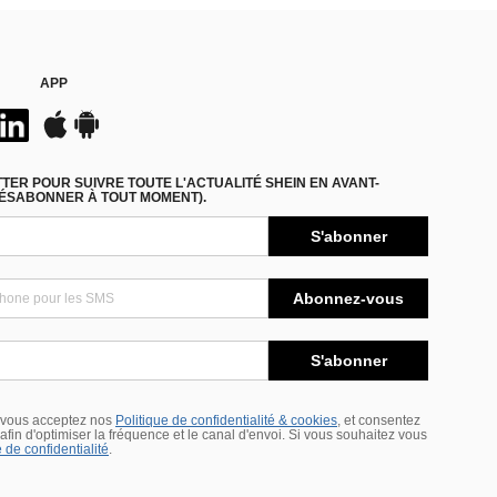
APP
ER POUR SUIVRE TOUTE L'ACTUALITÉ SHEIN EN AVANT-
DÉSABONNER À TOUT MOMENT).
S'abonner
Abonnez-vous
S'abonner
 vous acceptez nos
Politique de confidentialité & cookies
, et consentez
s afin d'optimiser la fréquence et le canal d'envoi. Si vous souhaitez vous
 de confidentialité
.