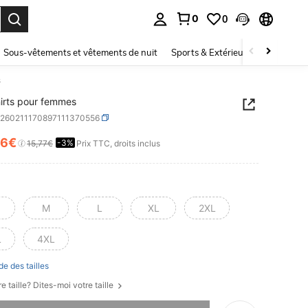
0
0
ouver. Press Enter to select.
Sous-vêtements et vêtements de nuit
Sports & Extérieur
Enfants
s
irts pour femmes
z260211170897111370556
16€
-3%
ICE AND AVAILABILITY
15,77€
Prix TTC, droits inclus
M
L
XL
2XL
L
4XL
de des tailles
e taille? Dites-moi votre taille
 ce produit est épuisé.