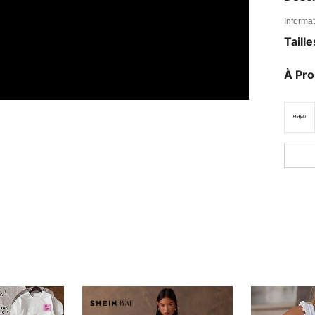
Informat
Taill
À Pr