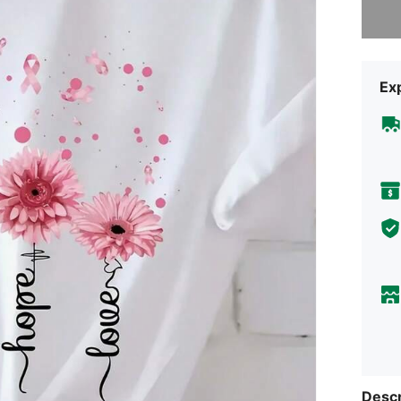
Exp
Descr