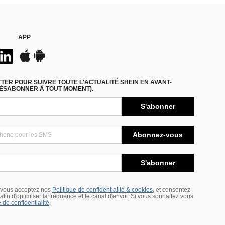
APP
ER POUR SUIVRE TOUTE L'ACTUALITÉ SHEIN EN AVANT-
DÉSABONNER À TOUT MOMENT).
S'abonner
Abonnez-vous
S'abonner
 vous acceptez nos
Politique de confidentialité & cookies
, et consentez
s afin d'optimiser la fréquence et le canal d'envoi. Si vous souhaitez vous
 de confidentialité
.