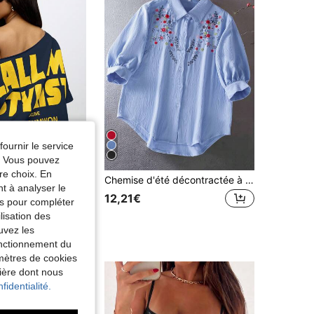
fournir le service
e. Vous pouvez
re choix. En
Chemise d'été décontractée à manches 3/4 brodée pour femmes, idéale pour les vacances
UMWON Women
nt à analyser le
SUMWON WOMEN Tee-shirt ample à épaules dénudées, style casual, imprimé graphique, style de rue automnal New York Hotline, imprimé rétro, mode, manches courtes
12,21€
tés pour compléter
1000+)
lisation des
uvez les
fonctionnement du
amètres de cookies
nière dont nous
fidentialité.