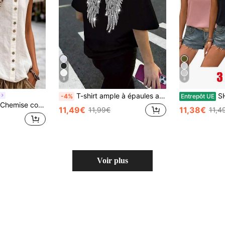
8
8
T-shirt ample à épaules asymétriques avec ailes d'ange brodées de sequins, style graphique oversize Y2K pour femmes, décontracté, noir, été
SHEIN Frenchy 3 pièces 
-4%
Entrepôt UE
nie décontractée, polyvalente pour l'été
11,49€
11,38€
11,99€
11,4
Voir plus