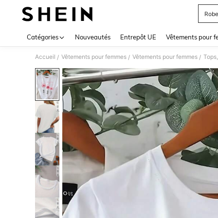
Robe
Use up 
Catégories
Nouveautés
Entrepôt UE
Vêtements pour 
Accueil
Vêtements pour femmes
Vêtements pour femmes
Tops,
/
/
/