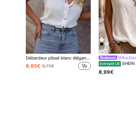
6
Débardeur plissé blanc élégant français, nouveau débardeur d'été sans manches, chemise polyvalente à coupe slim pour superposition
RosyDaze
SHEIN Chemise couleur u
Entrepôt UE
8,65€
8,73€
8,99€