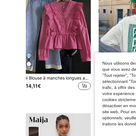
Nous utilisons des
8
6
que vous avez dem
"Tout rejeter", "
ii Blouse à manches longues avec volants en dentelle de couleur unie décontractée pour le printemps
T-shirt décontracté à manches courtes et col rond pour
Entrepôt UE
sélectionnant "To
#7 BEST-SELLERS
14,11€
trafic, à offrir d
6,92€
Dès
votre expérience 
cookies stricteme
désactiver en mod
site web. Pour en
optionnels, veuil
traitons les donn