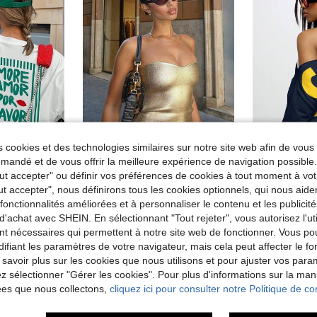
 cookies et des technologies similaires sur notre site web afin de vous 
14
andé et de vous offrir la meilleure expérience de navigation possibl
Tout accepter" ou définir vos préférences de cookies à tout moment à vot
 femmes - motif imprimé, tissu doux et confortable, lavable en machine, Top d'été blanc
#Manie métallique
S
ut accepter", nous définirons tous les cookies optionnels, qui nous aide
Top bandeau moulant extensible pour femme, revêtement PU doré métallique, style mode d'été, adapté pour boîte de nuit, soirée, tenue quotidienne, festival de musique et concert, Y2K
de Confortable Hauts, chemisiers et t-shirts pour
es fonctionnalités améliorées et à personnaliser le contenu et les publici
de Soirée Hauts pour femmes
#8 BEST-SELLERS
(
d'achat avec SHEIN. En sélectionnant "Tout rejeter", vous autorisez l'uti
7,72€
21,17€
nt nécessaires qui permettent à notre site web de fonctionner. Vous po
ifiant les paramètres de votre navigateur, mais cela peut affecter le 
 savoir plus sur les cookies que nous utilisons et pour ajuster vos par
lez sélectionner "Gérer les cookies". Pour plus d'informations sur la ma
ées que nous collectons,
cliquez ici pour consulter notre Politique de con