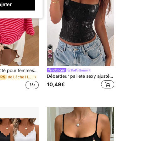
ejeter
5
Top décontracté pour femmes, tissu côtelé à rayures contrastées, port quotidien, printemps/automne, chic & élégant
PoPoHouse
Débardeur pailleté sexy ajusté style Y2K millénaire noir pour femmes PoPoHouse, tenue décontractée pour le quotidien, la plage, les vacances et les fêtes d'été
de Lâche Hauts de nuit doux
ERS
10,49€