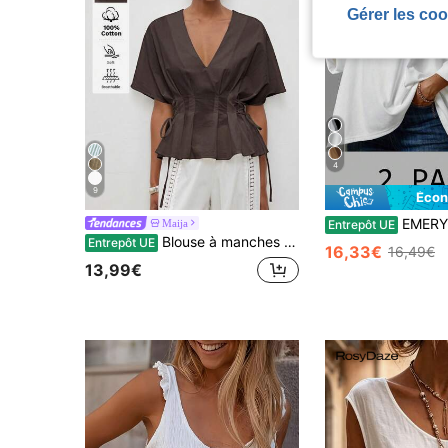
Gérer les coo
4
9
Écon
EMERY ROSE 2 pièces/Set T-shirt basique minimaliste décontracté pour f
Maija
Entrepôt UE
Blouse à manches ballons, ourlet à volants, style bohème tie dye MAIJA pour l'été
Entrepôt UE
16,33€
16,49€
13,99€