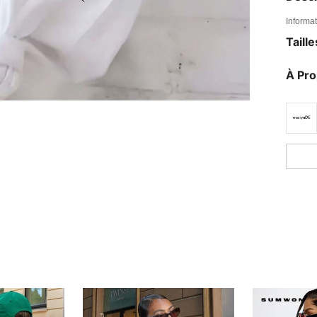
Informat
Taill
À Pr