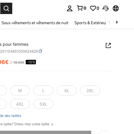
0
0
ouver. Press Enter to select.
Sous-vêtements et vêtements de nuit
Sports & Extérieur
Enfants
ts pour femmes
z251104851055624626
96€
-10%
ICE AND AVAILABILITY
18,99€
M
L
XL
2XL
L
4XL
5XL
de des tailles
e taille? Dites-moi votre taille
 ce produit est épuisé.