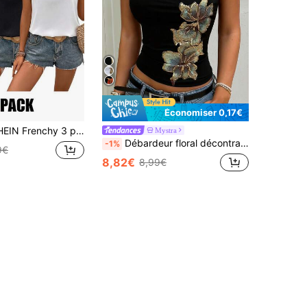
Économiser 0,17€
Débardeurs décontractés et amples pour femmes, hauts élégants d'été blancs et noirs pour rendez-vous, camisoles Y2K à la mode avec col en V brillant et bordure festonnée pour les vacances
Mystra
Débardeur floral décontracté pour femmes, convient pour le port quotidien, les rendez-vous, les vacances, les sports, l'été, noir, style vacances
-1%
9€
8,82€
8,99€