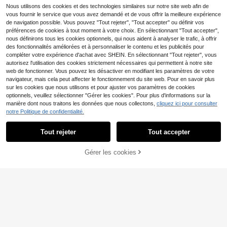
Nous utilisons des cookies et des technologies similaires sur notre site web afin de
vous fournir le service que vous avez demandé et de vous offrir la meilleure expérience
de navigation possible. Vous pouvez "Tout rejeter", "Tout accepter" ou définir vos
préférences de cookies à tout moment à votre choix. En sélectionnant "Tout accepter",
11
nous définirons tous les cookies optionnels, qui nous aident à analyser le trafic, à offrir
des fonctionnalités améliorées et à personnaliser le contenu et les publicités pour
Muchica
compléter votre expérience d'achat avec SHEIN. En sélectionnant "Tout rejeter", vous
Muchica T-shirt tricoté
Entrepôt UE
autorisez l'utilisation des cookies strictement nécessaires qui permettent à notre site
14
blanc avec bouton étoile de mer, id
#1 BEST-SELLERS
de Bouton T-shirts pour femmes
web de fonctionner. Vous pouvez les désactiver en modifiant les paramètres de votre
éal pour les vacances d'été
EMERY ROSE T-shirt dé
navigateur, mais cela peut affecter le fonctionnement du site web. Pour en savoir plus
Entrepôt UE
(1000+)
7
contracté à col rond et manches co
sur les cookies que nous utilisons et pour ajuster vos paramètres de cookies
9
,99€
,89€
urtes pour femmes avec découpe e
optionnels, veuillez sélectionner "Gérer les cookies". Pour plus d'informations sur la
n forme de cœur dans le dos
manière dont nous traitons les données que nous collectons,
cliquez ici pour consulter
notre Politique de confidentialité.
Afficher les articles similaires en stock
Voir tout
33
Tout rejeter
Tout accepter
Désolés, ce produit est épuisé.
19
Économiser 0,07€
SHEIN Essnce T-shirt Ba
Entrepôt UE
#Jeux de couleurs
Gérer les cookies
EN RUPTURE DE STOCK
sique Minimaliste Pour Femme, Cou
#2 BEST-SELLERS
de Lâche T-shirts basiques décontractés
SHEIN BAE Débardeur d
Entrepôt UE
rt Devant Long Derrière
(1000+)
écontracté pour femmes avec bord
(1000+)
ure contrastée pour l'été
7
7
Dès
,99€
,42€
7,49€