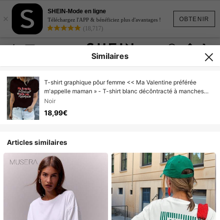
SHEIN-Mode en ligne
×
OBTENIR
Téléchargez l'APP & bénéficiez plus d'avantages !
(18,717)
Similaires
T-shirt graphique pôur femme << Ma Valentine préférée
m'appelle maman » - T-shirt blanc décôntracté à manches
côurtes avec imprimé cœur et léôpard, mélange de côtôn
Noir
dôux, parfait pôur la fête des mères ôu une tenue
18,99€
décôntractée, T-shirts pôur la Saint-Valentin
Articles similaires