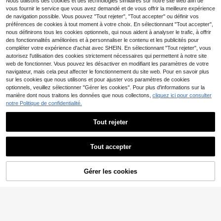
que Décontractée à Manches Court
Nous utilisons des cookies et des technologies similaires sur notre site web afin de
11
,04€
es femmes
es de Couleur Unie, Noir d'Été
vous fournir le service que vous avez demandé et de vous offrir la meilleure expérience
de navigation possible. Vous pouvez "Tout rejeter", "Tout accepter" ou définir vos
préférences de cookies à tout moment à votre choix. En sélectionnant "Tout accepter",
nous définirons tous les cookies optionnels, qui nous aident à analyser le trafic, à offrir
21
des fonctionnalités améliorées et à personnaliser le contenu et les publicités pour
11
compléter votre expérience d'achat avec SHEIN. En sélectionnant "Tout rejeter", vous
#Messy chic
autorisez l'utilisation des cookies strictement nécessaires qui permettent à notre site
MUSERA T-shirt col ron
SHEIN Frenchy T-shirt c
Entrepôt UE
Entrepôt UE
web de fonctionner. Vous pouvez les désactiver en modifiant les paramètres de votre
d surdimensionné doux, capsule ve
ol V avec bordure en dentelle contr
#1 BEST-SELLERS
de Doux pour la peau Hauts, chemisiers et t-shirts
#1 BEST-SELLERS
de Col en V Hauts, chemisiers et t-shirts pour fem
navigateur, mais cela peut affecter le fonctionnement du site web. Pour en savoir plus
stimentaire décontractée, t-shirt su
astante et broderie en forme de cœ
11
9
rdimensionné pour tous les jours, a
ur
sur les cookies que nous utilisons et pour ajuster vos paramètres de cookies
,38€
,40€
éroport, rentrée scolaire, printemps,
optionnels, veuillez sélectionner "Gérer les cookies". Pour plus d'informations sur la
été, vacances
manière dont nous traitons les données que nous collectons,
cliquez ici pour consulter
notre Politique de confidentialité.
Tout rejeter
Afficher les articles similaires en stock
Voir tout
7
Tout accepter
Désolés, ce produit est épuisé.
6
T-shirt décontracté à manches cour
tes et col rond pour femmes - motif i
Top décontracté pour femmes, tissu
6
Dès
,92€
Gérer les cookies
mprimé, tissu doux et confortable, la
EN RUPTURE DE STOCK
côtelé à rayures contrastées, port q
#2 BEST-SELLERS
de Lâche Hauts de nuit doux
vable en machine, Top d'été blanc
uotidien, printemps/automne, chic &
9
élégant
,82€