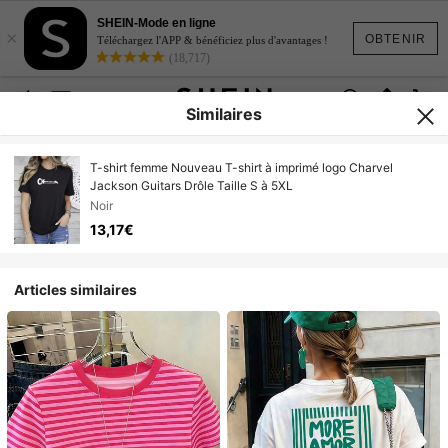
SHEIN-Mode en ligne
×
OBTENIR
Téléchargez l'APP & bénéficiez plus d'avantages !
(18,717)
Similaires
T-shirt femme Nouveau T-shirt à imprimé logo Charvel
Jackson Guitars Drôle Taille S à 5XL
Noir
13,17€
Articles similaires