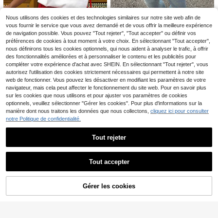
nt << La Dolce Vita », imprimé citro
MUSERA Top ample à m
Entrepôt UE
4
n, couleur unie, col rond
anches longues, capsule vestiment
Dès
,99€
#1 BEST-SELLERS
de Soirée T-shirts pour femmes
aire décontractée, t-shirts oversize
14
Nous utilisons des cookies et des technologies similaires sur notre site web afin de
,49€
pour tous les jours, élégant pour l'aé
vous fournir le service que vous avez demandé et de vous offrir la meilleure expérience
roport, les vacances, le printemps e
de navigation possible. Vous pouvez "Tout rejeter", "Tout accepter" ou définir vos
t l'été
11
préférences de cookies à tout moment à votre choix. En sélectionnant "Tout accepter",
nous définirons tous les cookies optionnels, qui nous aident à analyser le trafic, à offrir
Muchica
des fonctionnalités améliorées et à personnaliser le contenu et les publicités pour
Muchica T-shirt tricoté
Entrepôt UE
14
compléter votre expérience d'achat avec SHEIN. En sélectionnant "Tout rejeter", vous
blanc avec bouton étoile de mer, id
#1 BEST-SELLERS
de Bouton T-shirts pour femmes
autorisez l'utilisation des cookies strictement nécessaires qui permettent à notre site
éal pour les vacances d'été
EMERY ROSE T-shirt dé
Entrepôt UE
(1000+)
web de fonctionner. Vous pouvez les désactiver en modifiant les paramètres de votre
7
contracté à col rond et manches co
9
,99€
,89€
navigateur, mais cela peut affecter le fonctionnement du site web. Pour en savoir plus
urtes pour femmes avec découpe e
sur les cookies que nous utilisons et pour ajuster vos paramètres de cookies
n forme de cœur dans le dos
optionnels, veuillez sélectionner "Gérer les cookies". Pour plus d'informations sur la
manière dont nous traitons les données que nous collectons,
cliquez ici pour consulter
notre Politique de confidentialité.
Tout rejeter
Afficher les articles similaires en stock
Voir tout
14
Tout accepter
Désolés, ce produit est épuisé.
11
EMERY ROSE T-shirt dé
Entrepôt UE
7
contracté à col rond et manches co
,99€
EMERY ROSE Blouse sa
Entrepôt UE
urtes pour femmes avec découpe e
Gérer les cookies
EN RUPTURE DE STOCK
ns manches unicolore col en V
(1000+)
n forme de cœur dans le dos
6
,29€