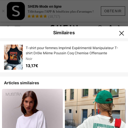
SHEIN-Mode en ligne
×
OBTENIR
Téléchargez l'APP & bénéficiez plus d'avantages !
(18,717)
Similaires
T-shirt pour femmes Imprimé Expérimenté Manipulateur T-
shirt Drôle Mème Poussin Coq Chemise Offensante
Noir
13,17€
Articles similaires