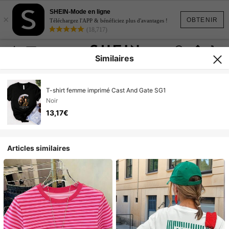
SHEIN-Mode en ligne
×
OBTENIR
Téléchargez l'APP & bénéficiez plus d'avantages !
(18,717)
Similaires
T-shirt femme imprimé Cast And Gate SG1
Noir
13,17€
Articles similaires