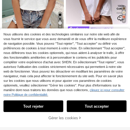
Siren Gaze
Siren Gaze Blouse déco
Entrepôt UE
ntractée polyvalente pour femme, c
#2 BEST-SELLERS
de Soirée Chemisiers pour femmes
ouleur unie, col V profond, plissée, p
9
our un port quotidien
Dès
,89€
-1%
9,99€
21
11
#Messy chic
MUSERA T-shirt col ron
Nous utilisons des cookies et des technologies similaires sur notre site web afin de
SHEIN Frenchy T-shirt c
Entrepôt UE
Entrepôt UE
d surdimensionné doux, capsule ve
ol V avec bordure en dentelle contr
#1 BEST-SELLERS
de Doux pour la peau Hauts, chemisiers et t-shirts
vous fournir le service que vous avez demandé et de vous offrir la meilleure expérience
#1 BEST-SELLERS
de Col en V Hauts, chemisiers et t-shirts pour fem
stimentaire décontractée, t-shirt su
astante et broderie en forme de cœ
de navigation possible. Vous pouvez "Tout rejeter", "Tout accepter" ou définir vos
11
9
rdimensionné pour tous les jours, a
ur
,38€
,40€
préférences de cookies à tout moment à votre choix. En sélectionnant "Tout accepter",
éroport, rentrée scolaire, printemps,
nous définirons tous les cookies optionnels, qui nous aident à analyser le trafic, à offrir
été, vacances
des fonctionnalités améliorées et à personnaliser le contenu et les publicités pour
compléter votre expérience d'achat avec SHEIN. En sélectionnant "Tout rejeter", vous
autorisez l'utilisation des cookies strictement nécessaires qui permettent à notre site
web de fonctionner. Vous pouvez les désactiver en modifiant les paramètres de votre
navigateur, mais cela peut affecter le fonctionnement du site web. Pour en savoir plus
7
sur les cookies que nous utilisons et pour ajuster vos paramètres de cookies
optionnels, veuillez sélectionner "Gérer les cookies". Pour plus d'informations sur la
T-shirt décontracté à manches cour
manière dont nous traitons les données que nous collectons,
cliquez ici pour consulter
tes et col rond pour femmes - motif i
6
Dès
,92€
mprimé, tissu doux et confortable, la
notre Politique de confidentialité.
Afficher les articles similaires en stock
Voir tout
vable en machine, Top d'été blanc
Tout rejeter
Tout accepter
Désolés, ce produit est épuisé.
T-shirt Katseye, T-shirt
Entrepôt UE
Gérer les cookies
EN RUPTURE DE STOCK
Beautiful Chaos, T-shirt Katseye, T-
4
Dès
,89€
shirts Katseye Gnarly, Hommes, Ch
emisiers