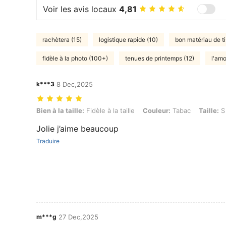
Voir les avis locaux
4,81
rachètera (15)
logistique rapide (10)
bon matériau de t
fidèle à la photo (100+)
tenues de printemps (12)
l'am
k***3
8 Dec,2025
Bien à la taille: Fidèle à la taille, Couleur: Tabac, Taille: S
Bien à la taille:
Fidèle à la taille
Couleur:
Tabac
Taille:
S
Jolie j’aime beaucoup
Traduire
m***g
27 Dec,2025