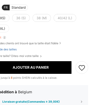
FR
Standard
(XS)
36 (S)
38 (M)
40/42 (L)
(XL)
nt
des clients ont trouvé que la taille était fidèle
de des tailles
e taille? Dites-moi votre taille
AJOUTER AU PANIER
 jusqu'à
8
points SHEIN calculés à la caisse.
édition à
Belgium
Livraison gratuite(Commandes ≥ 39,00€)