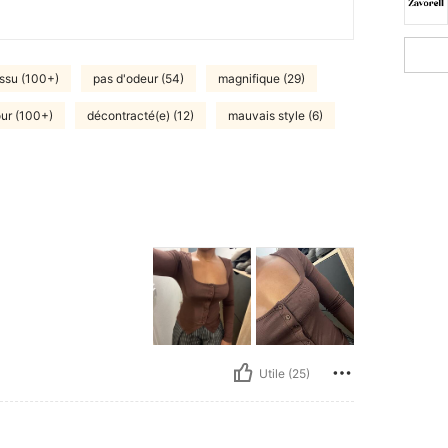
issu (100+)
pas d'odeur (54)
magnifique (29)
our (100+)
décontracté(e) (12)
mauvais style (6)
Utile (25)