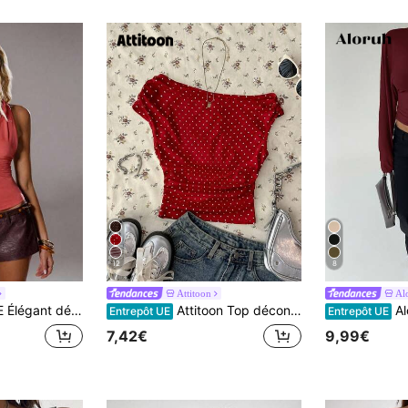
12
8
Attitoon
Al
avec boucle décorative circulaire, bleu clair. Top femme col en V printemps/été
Attitoon Top décontracté à pois froncé pour femme, style rétro des années 70, polyvalent pour le quotidien, top d'été de vacances rouge et blanc à pois
Aloruh t-sh
Entrepôt UE
Entrepôt UE
7,42€
9,99€