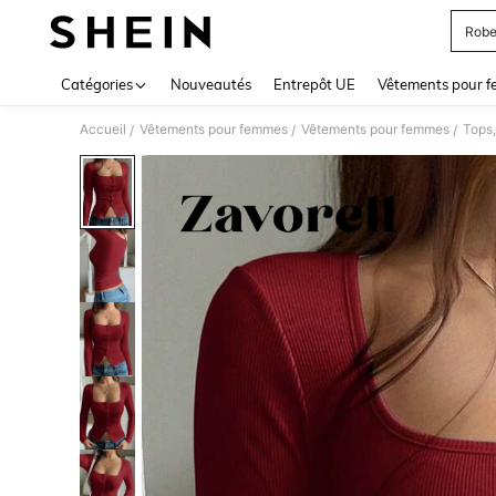
Robe
Use up 
Catégories
Nouveautés
Entrepôt UE
Vêtements pour 
Accueil
Vêtements pour femmes
Vêtements pour femmes
Tops,
/
/
/