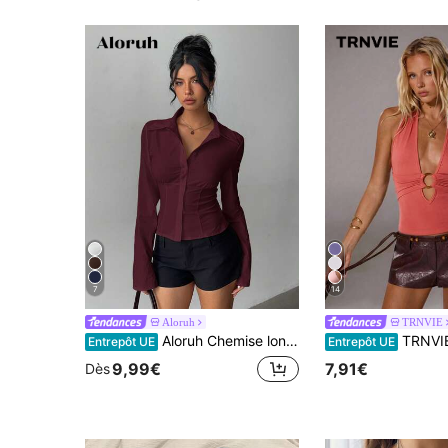
7
14
Aloruh
TRNVIE
Aloruh Chemise longue à manches courtes plissée à la taille, couleur unie blanche, élégante et polyvalente. Convient pour le travail, le port quotidien, le printemps/été
TRNVIE Élégant débardeur femme col ras-du-cou 
Entrepôt UE
Entrepôt UE
9,99€
7,91€
Dès