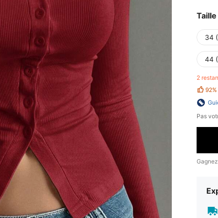
Taille
34 
44 
2 resta
92%
Gui
Pas votr
Gagnez
Exp