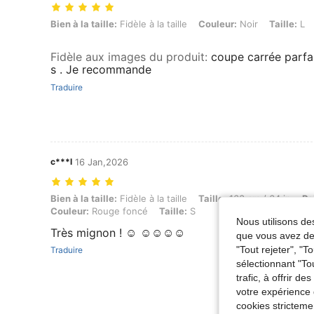
Bien à la taille: Fidèle à la taille, Couleur: Noir, Taille: L
Bien à la taille:
Fidèle à la taille
Couleur:
Noir
Taille:
L
Fidèle aux images du produit
:
coupe carrée parfai
s . Je recommande
Traduire
c***l
16 Jan,2026
Bien à la taille: Fidèle à la taille, Taille: 163 cm / 64 in, Poids: 67 k
Bien à la taille:
Fidèle à la taille
Taille:
163 cm / 64 in
Po
Couleur:
Rouge foncé
Taille:
S
Nous utilisons des
Très mignon ! ☺️ ☺️☺️☺️☺️
que vous avez dem
"Tout rejeter", "
Traduire
sélectionnant "To
trafic, à offrir d
votre expérience 
cookies stricteme