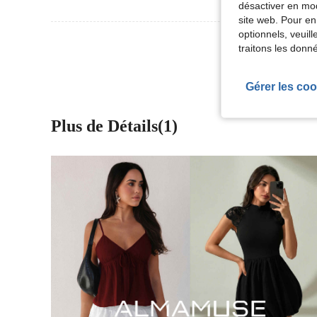
désactiver en mod
site web. Pour en
optionnels, veuil
Voir Plus D
traitons les donn
Gérer les coo
Plus de Détails(1)