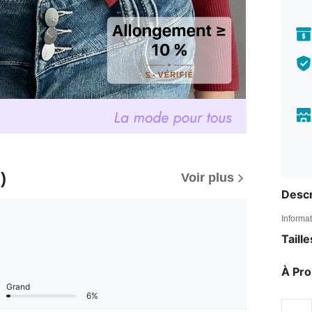
)
Voir plus
Descr
Informat
Taill
À Pr
Grand
6%