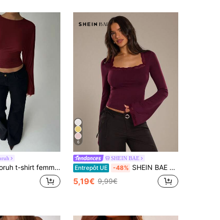
6
oruh
SHEIN BAE
irt femme élégant à manches chauve-souris et taille cintrée, couleur unie, automne/hiver
SHEIN BAE Femmes Châtaigne Prune unicolore Contraste Dentelle Col Carré Manches Évasées Slim mode T-Shirt, Top Couleur Figue, Top Bordeaux, Blouse Chic Pour Femmes, Sortie, Automne Pour Femmes, Top Décontracté Pour Femmes, Top Bordeaux, Top Rouge
Entrepôt UE
-48%
5,19€
9,99€