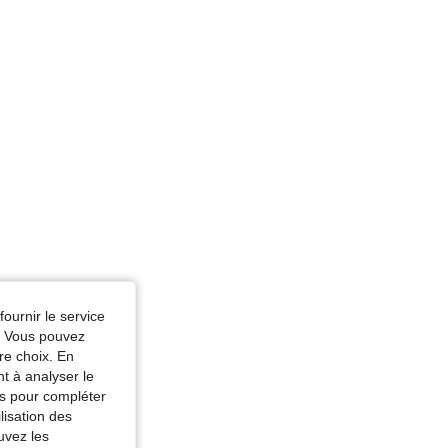
fournir le service
e. Vous pouvez
re choix. En
nt à analyser le
tés pour compléter
lisation des
uvez les