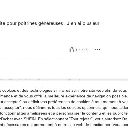
te pour poitrines généreuses . J en ai plusieur
Utile (5)
g / 148 lbs, Forme du corps: Triangle, Couleur: Rouge foncé, Taille: S
ids:
67 kg / 148 lbs
Forme du corps:
Triangle
 cookies et des technologies similaires sur notre site web afin de vous 
andé et de vous offrir la meilleure expérience de navigation possibl
Tout accepter" ou définir vos préférences de cookies à tout moment à vot
ut accepter", nous définirons tous les cookies optionnels, qui nous aide
es fonctionnalités améliorées et à personnaliser le contenu et les publici
d'achat avec SHEIN. En sélectionnant "Tout rejeter", vous autorisez l'uti
nt nécessaires qui permettent à notre site web de fonctionner. Vous po