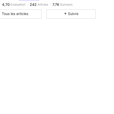
4,70
242
7.7K
Evaluation
Articles
Suiveurs
k***z
est en train de naviguer
4,70
242
7.7K
Tous les articles
Suivre
4,70
242
7.7K
4,70
242
7.7K
4,70
242
7.7K
4,70
242
7.7K