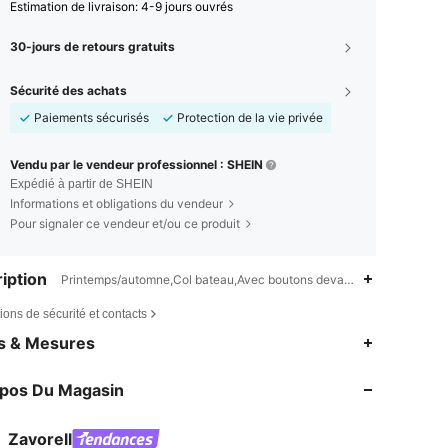
Estimation de livraison:
4-9 jours ouvrés
30-jours de retours gratuits
Sécurité des achats
Paiements sécurisés
Protection de la vie privée
Vendu par le vendeur professionnel : SHEIN
Expédié à partir de SHEIN
Informations et obligations du vendeur
Pour signaler ce vendeur et/ou ce produit
iption
Printemps/automne,Col bateau,Avec boutons devant,Tissu côtelé
ions de sécurité et contacts
4,70
242
7.7K
es & Mesures
4,70
242
7.7K
opos Du Magasin
4,70
242
7.7K
4,70
242
7.7K
Zavorell