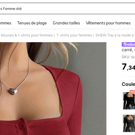
s Femme été
and down arrow keys to navigate search Dernière recherche and Rechercher et Tr
femmes
Tenues de plage
Grandes tailles
Vêtements pour hommes
 blouses & t-shirts pour femmes
T-shirts pour femmes
/
/
carré,
et mig
maison
7
Nouvea
,3
PR
Coule