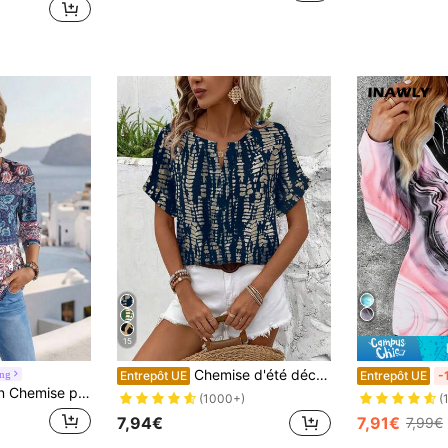
15
Chemise d'été décontractée pour femmes à col V et manches courtes avec imprimé tout-sur-tout, chemise à texture d'impression vintage américaine, style vacances avec design polyvalent et flatteur
ing
Entrepôt UE
Entrepôt UE
-
imprimée Paisley pour les loisirs et les vacances
(1000+)
(
7,94€
7,91€
7,99€