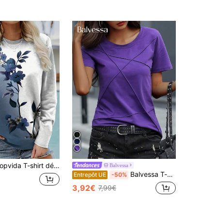
écontracté pour femmes à imprimé blocs de couleurs, col rond, manches longues, convient pour le port en automne, Top pour femmes printemps/automne
Balvessa
Balvessa T-shirt Décontracté En Col Rond Pour Femme À Manches Courtes D'été Avec Design Fendu
Entrepôt UE
-50%
3,92€
7,99€