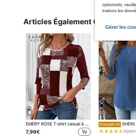
optionnels, veuil
traitons les donn
Articles Également Consultés
Gérer les coo
18
EMERY ROSE T-shirt casual à manches 3/4 et col rond avec imprimé à carreaux pour femmes, pour l'été
SHEIN Unity T-shirt à col ras-du-cou à 
Entrepôt UE
7,99€
(1000+