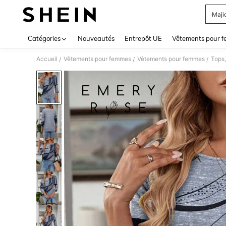
Maji
Use up 
Catégories
Nouveautés
Entrepôt UE
Vêtements pour 
Accueil
Vêtements pour femmes
Vêtements pour femmes
Tops,
/
/
/