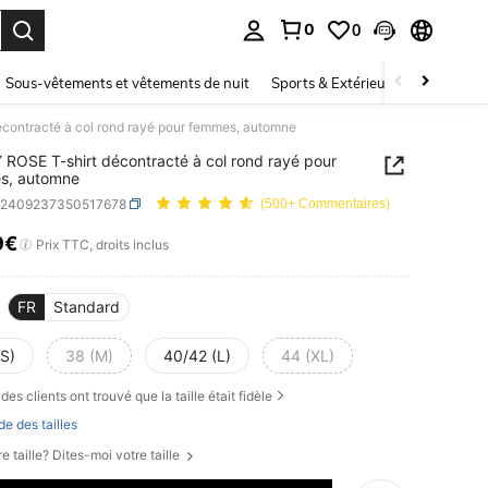
0
0
ouver. Press Enter to select.
Sous-vêtements et vêtements de nuit
Sports & Extérieur
Enfants
contracté à col rond rayé pour femmes, automne
ROSE T-shirt décontracté à col rond rayé pour
s, automne
z2409237350517678
(500+ Commentaires)
9€
ICE AND AVAILABILITY
Prix TTC, droits inclus
FR
Standard
(S)
38 (M)
40/42 (L)
44 (XL)
des clients ont trouvé que la taille était fidèle
de des tailles
e taille? Dites-moi votre taille