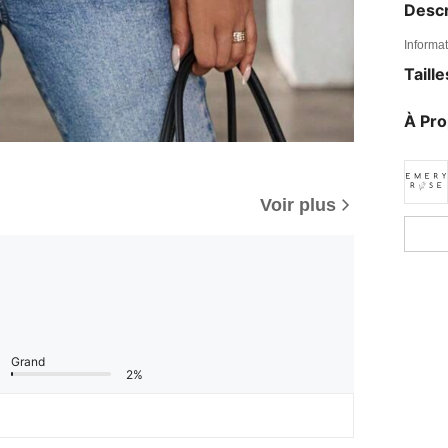
Descr
Informat
Taill
À Pr
Voir plus
Grand
2%