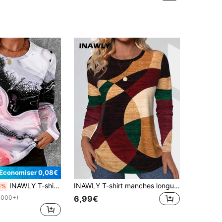
Économiser 0,08€
INAWLY T-shirt à manches longues col rond imprimé marbre coupe standard pour femmes, t-shirts graphiques pour l'automne et le printemps
INAWLY T-shirt manches longues ajusté, imprimé bicolore, style casual d'automne
1%
6,99€
1000+)