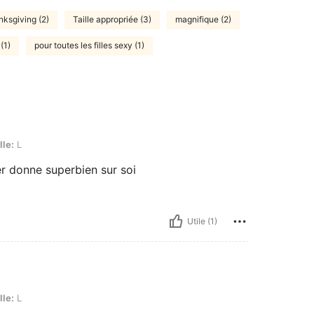
nksgiving (2)
Taille appropriée (3)
magnifique (2)
(1)
pour toutes les filles sexy (1)
lle:
L
er donne superbien sur soi
Utile (1)
lle:
L