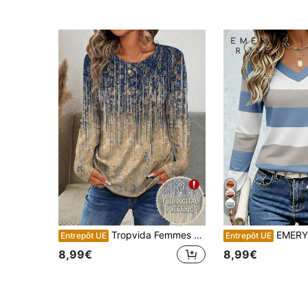
4
Tropvida Femmes Casual Rétro Imprimé Intégral Manches Longues T-Shirt, Automne Graphique Tees Femmes Hauts Pour Le Printemps
EMERY ROSE T-shirt col V pour femmes, Top imprimé de rayures matures,
Entrepôt UE
Entrepôt UE
8,99€
8,99€