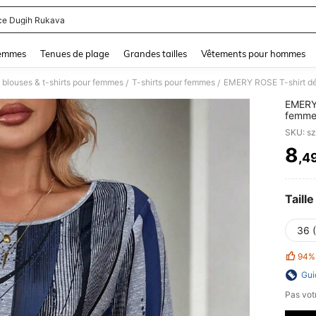
ce Dugih Rukava
and down arrow keys to navigate search Dernière recherche and Rechercher et Tr
femmes
Tenues de plage
Grandes tailles
Vêtements pour hommes
 blouses & t-shirts pour femmes
T-shirts pour femmes
EMERY ROSE T-shirt dé
/
/
EMERY 
femme
SKU: s
8
,4
PR
Taille
36 
94%
Gui
Pas votr