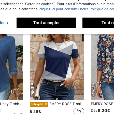
lez sélectionner "Gérer les cookies". Pour plus d'informations sur la ma
ées que nous collectons,
cliquez ici pour consulter notre Politique de con
kies
Tout accepter
Tout r
29
4
manches longues, de couleur unie et décontracté, pour le printemps
EMERY ROSE T-shirt coupe regular pour femmes, motif patchwork bicolore imprimé, style chic, Top décontracté d'été pour l'extérieur, design graphique, élégant, polyvalent, pour un port quotidien, extérieur, shopping, voyage
Entrepôt UE
8,20€
)
Dès
8,18€