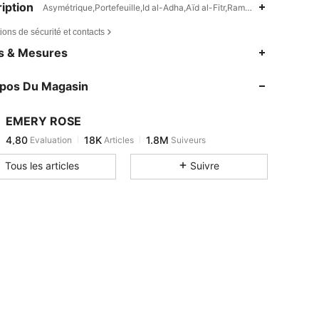
iption
Asymétrique,Portefeuille,Id al-Adha,Aïd al-Fitr,Ramadan,Lavage à la 
ions de sécurité et contacts
4,80
18K
1.8M
es & Mesures
4,80
18K
1.8M
opos Du Magasin
4,80
18K
1.8M
4,80
18K
1.8M
EMERY ROSE
4,80
18K
1.8M
Evaluation
Articles
Suiveurs
T***a
est en train de naviguer
4,80
18K
1.8M
Tous les articles
Suivre
4,80
18K
1.8M
4,80
18K
1.8M
4,80
18K
1.8M
4,80
18K
1.8M