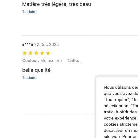
Matière très légère, très beau
Traduire
s***n
22 Dec,2025
Couleur: Multicolore, Taille: L
Couleur:
Multicolore
Taille:
L
belle qualité
Traduire
Nous utilisons des
que vous avez dem
"Tout rejeter", "
sélectionnant "To
trafic, à offrir d
votre expérience 
Voir Plus D
cookies stricteme
désactiver en mod
site web. Pour en