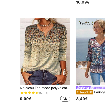
10,99€
Nouveau Top mode polyvalent décontracté à manches longues et col en V pour femmes, choix pour la fête des mères, t-shirt polyvalent à manches longues pour maman
#Printmaxx
Faunlyn Chemise pour femmes 
Entrepôt UE
(500+)
9,99€
8,49€