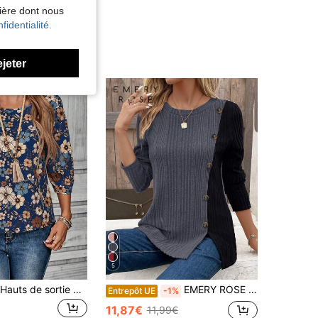
nière dont nous
fidentialité.
ejeter
5
EMERY ROSE Hauts de sortie d'été pour femmes, Blouses pour femmes
EMERY ROSE T-shirt avec bloc de couleurs et décoration de boutons, t-shirts graphiques pour femmes
Entrepôt UE
-1%
11,87€
11,99€