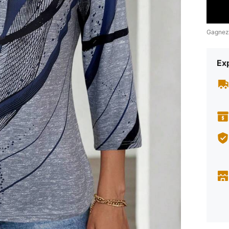
Gagnez
Exp