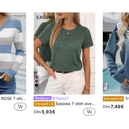
6
 design de motif classique, polyvalent, convient pour le port quotidien et les activités extérieures, design graphique
Tropvida T-shirt d
Easowa
Entrepôt UE
Easowa T-shirt avec détail de pliage pressé,Décontracté
Entrepôt UE
7,49€
Dès
5,93€
Dès