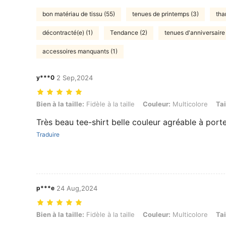
bon matériau de tissu (55)
tenues de printemps (3)
tha
décontracté(e) (1)
Tendance (2)
tenues d'anniversaire 
accessoires manquants (1)
y***0
2 Sep,2024
Bien à la taille: Fidèle à la taille, Couleur: Multicolore, Taille: L
Bien à la taille:
Fidèle à la taille
Couleur:
Multicolore
Tai
Très beau tee-shirt belle couleur agréable à port
Traduire
p***e
24 Aug,2024
Bien à la taille: Fidèle à la taille, Couleur: Multicolore, Taille: L
Bien à la taille:
Fidèle à la taille
Couleur:
Multicolore
Tai