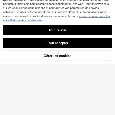
navigateur, mais cela peut affecter le fonctionnement du site web. Pour en savoir plus
sur les cookies que nous utilisons et pour ajuster vos paramètres de cookies
optionnels, veuillez sélectionner "Gérer les cookies". Pour plus d'informations sur la
manière dont nous traitons les données que nous collectons,
cliquez ici pour consulter
notre Politique de confidentialité.
Tout rejeter
11
1 pièce Soutien-gorge d
Entrepôt UE
e sport extensible pour femmes, con
(1000+)
Tout accepter
vient pour l'exercice et les activités
12
de plein air, blanc printemps
,36€
aralina
Gérer les cookies
CRAQUEZ DES MAINTENANT
AJOUTER AU PANIER
Aralina Ensemble de spo
Entrepôt UE
rt pour femmes avec top court ajust
13
Dès
,49€
é en tissu stretch, col rond, double b
retelle, bordure contrastée, style mi
gnon, tenue d'été pour femmes