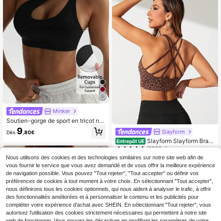
Minker
Soutien-gorge de sport en tricot noi
r amovible et rembourré pour femm
9
Slayform
Dès
,80€
es
Slayform Slayform Brass
Entrepôt UE
ière De Sport Léopard Dos-Nu Croi
(1000+)
sé
Nous utilisons des cookies et des technologies similaires sur notre site web afin de
11
,18€
vous fournir le service que vous avez demandé et de vous offrir la meilleure expérience
de navigation possible. Vous pouvez "Tout rejeter", "Tout accepter" ou définir vos
préférences de cookies à tout moment à votre choix. En sélectionnant "Tout accepter",
nous définirons tous les cookies optionnels, qui nous aident à analyser le trafic, à offrir
des fonctionnalités améliorées et à personnaliser le contenu et les publicités pour
compléter votre expérience d'achat avec SHEIN. En sélectionnant "Tout rejeter", vous
autorisez l'utilisation des cookies strictement nécessaires qui permettent à notre site
web de fonctionner. Vous pouvez les désactiver en modifiant les paramètres de votre