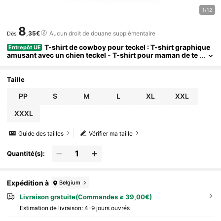
1/12
8
,35€
Aucun droit de douane supplémentaire
Dès
T-shirt de cowboy pour teckel : T-shirt graphique
Entrepôt UE
amusant avec un chien teckel - T-shirt pour maman de te
ckel western
Taille
PP
S
M
L
XL
XXL
XXXL
Guide des tailles
Vérifier ma taille
Quantité(s):
Expédition à
Belgium
Livraison gratuite(Commandes ≥ 39,00€)
Estimation de livraison:
4-9 jours ouvrés