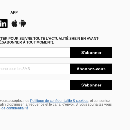
APP
ER POUR SUIVRE TOUTE L'ACTUALITÉ SHEIN EN AVANT-
DÉSABONNER À TOUT MOMENT).
S'abonner
Abonnez-vous
S'abonner
 vous acceptez nos
Politique de confidentialité & cookies
, et consentez
s afin d'optimiser la fréquence et le canal d'envoi. Si vous souhaitez vous
 de confidentialité
.