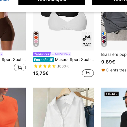
16
16
MUSERA
ctif pour le fitness, la course, le club de course, le padel, le tennis, le pickleball, la gym, le fitness, le yoga, le pilates et le quotidien
Musera Sport Soutien-gorge de sport à buste froncé, dos ouvert, style Top de bikini. Idéal pour le sport, la gym, l'entraînement, le padel, le fitness, le yoga, le pilates et un usage quotidien décontracté
Entrepôt UE
9,89€
(1000+)
Clients très
15,75€