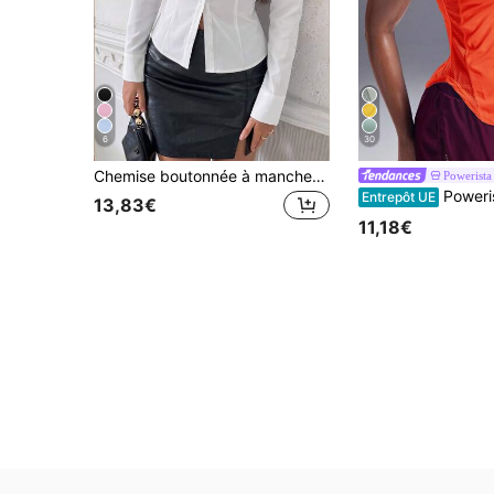
6
30
Chemise boutonnée à manches longues ajustée avec col pour femmes, nouvelle collection d'été
Powerista
Powerista Tee-shirt de compression 
Entrepôt UE
13,83€
11,18€