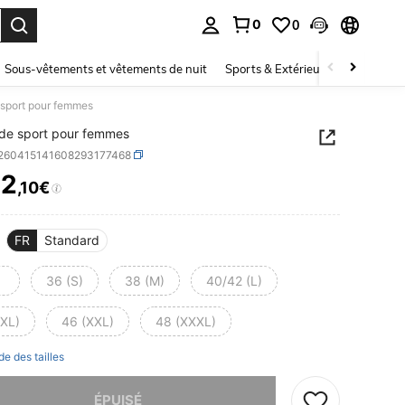
0
0
ouver. Press Enter to select.
Sous-vêtements et vêtements de nuit
Sports & Extérieur
Enfants
 sport pour femmes
de sport pour femmes
t260415141608293177468
32
,10€
ICE AND AVAILABILITY
FR
Standard
36 (S)
38 (M)
40/42 (L)
(XL)
46 (XXL)
48 (XXXL)
de des tailles
 ce produit est épuisé.
ÉPUISÉ