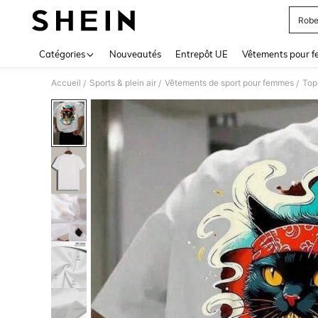
Robe
Use up 
Catégories
Nouveautés
Entrepôt UE
Vêtements pour 
Accueil
Sports & plein air
Vêtements de sport pour femmes
Top
/
/
/