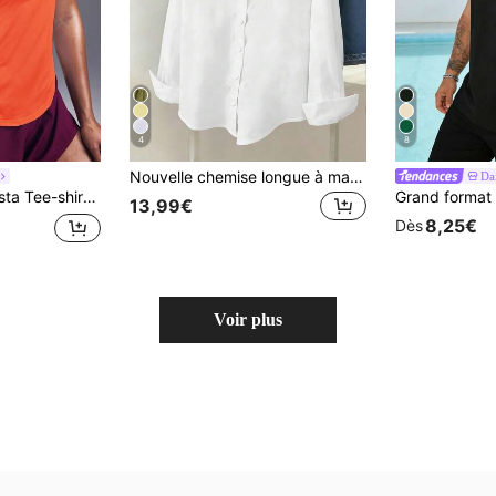
4
8
Nouvelle chemise longue à manches longues pour femmes, style sportif universitaire extérieur, design mode simple, tissu stretch quadridirectionnel, coupe ample pour femmes, chemise-veste à manches longues, blanc printemps/automne
Da
respirant et doux pour le sport, chemise de gym pour femmes
13,99€
8,25€
Dès
Voir plus