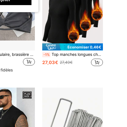
Économiser 0,46€
Brassière populaire, brassière de sport à fines bretelles sans dos pour femmes, soutien léger, Top court de gym, brassière de yoga plissée sans couture, printemps
Top manches longues chaud, unicolore, de vêtements de sport pour femmes. Sous-vêtement thermique et douillet à manches longues avec doublure thermique. T-shirt de yoga. Idéal pour l'automne/hiver, le ski et la randonnée en extérieur
-1%
27,03€
27,49€
 fidèles