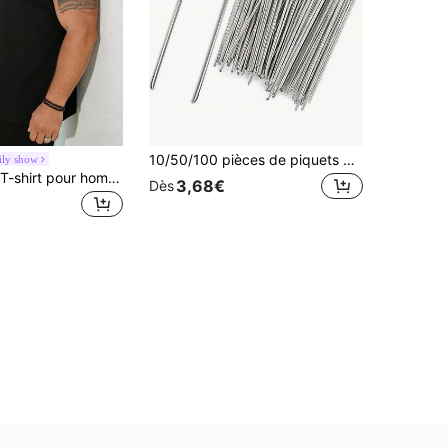
10/50/100 pièces de piquets de sol en acier galvanisé en forme de U robustes - clous de fixation de paysage résistants à la rouille, piquets de jardinage agricole et de pelouse, pour tentes de camping, contrôle, gazon artificiel, accessoires de tente de camping, outils de jardinage, agriculture, fournitures de ferme, randonnée
ily show
Grand format T-shirt pour hommes, débardeur décontracté d'été à encolure ras-du-cou pour grands formats, polyvalent, coupe slim, rafraîchissant et énergique, convient comme cadeau pour le mari et le petit ami sportif
3,68€
Dès