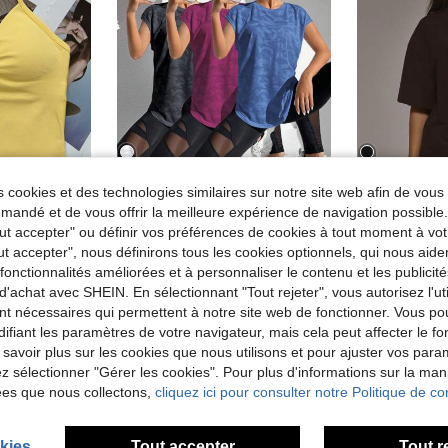
 cookies et des technologies similaires sur notre site web afin de vous 
10
10
andé et de vous offrir la meilleure expérience de navigation possibl
Brassière de sport de yoga pour femmes, top de fitness court sans manches, débardeur de sport élastique et respirant, athleisure
Velisys Velisys Débardeur long de compression à manches longues découpé, Top de sport ajusté, débardeur de gym
M
Entrepôt UE
Tout accepter" ou définir vos préférences de cookies à tout moment à vot
Musera Sport T
Entrepôt UE
20,24€
ut accepter", nous définirons tous les cookies optionnels, qui nous aide
17,49€
es fonctionnalités améliorées et à personnaliser le contenu et les publici
les
d'achat avec SHEIN. En sélectionnant "Tout rejeter", vous autorisez l'uti
nt nécessaires qui permettent à notre site web de fonctionner. Vous po
ifiant les paramètres de votre navigateur, mais cela peut affecter le 
 savoir plus sur les cookies que nous utilisons et pour ajuster vos par
lez sélectionner "Gérer les cookies". Pour plus d'informations sur la ma
ées que nous collectons,
cliquez ici pour consulter notre Politique de con
kies
Tout accepter
Tout r