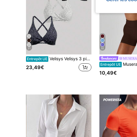
21
32
Velisys Velisys 3 pièces Soutien-gorge de sport de yoga sans couture, imprimé léopard torsadé devant, noir et blanc, été, sexy, hauts d'entraînement de gym pour femmes, soutien-gorge intégré push-up, ensemble de vêtements de gym
MUSERA
Entrepôt UE
Musera Sport Soutien-gorge de sport à dos ouvert et buste froncé, confortable et a
Entrepôt UE
23,49€
10,49€