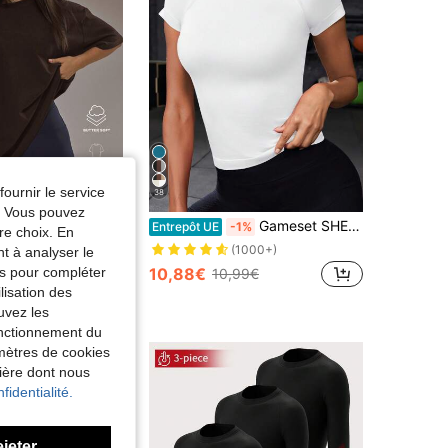
fournir le service
38
e. Vous pouvez
Gameset SHEIN Sport T-shirt de sport à manches raglan unicolore, Top de gym ajusté, t-shirt de compression
USERA
Entrepôt UE
-1%
re choix. En
-shirt en polaire surdimensionné au toucher doux Padel Vêtements de sport d'hiver Actifs Sport Gym Entraînement Été
(1000+)
nt à analyser le
10,88€
tés pour compléter
10,99€
lisation des
uvez les
fonctionnement du
amètres de cookies
nière dont nous
fidentialité.
ejeter