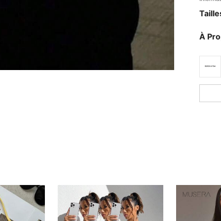
Taill
À Pr