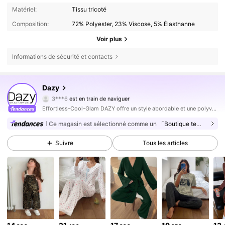
Matériel:
Tissu tricoté
Composition:
72% Polyester, 23% Viscose, 5% Élasthanne
Voir plus
Informations de sécurité et contacts
Dazy
6.6M Suiveurs
4,86
3***6
est en train de naviguer
6.6M Suiveurs
4,86
Effortless-Cool-Glam DAZY offre un style abordable et une polyvalence permettant de constituer la garde-robe ultime. Portez votre confiance exactement comme vous l'entendez.
6.6M Suiveurs
4,86
Ce magasin est sélectionné comme un
「Boutique tendance」
6.6M Suiveurs
4,86
Suivre
Tous les articles
6.6M Suiveurs
4,86
6.6M Suiveurs
4,86
6.6M Suiveurs
4,86
6.6M Suiveurs
4,86
6.6M Suiveurs
4,86