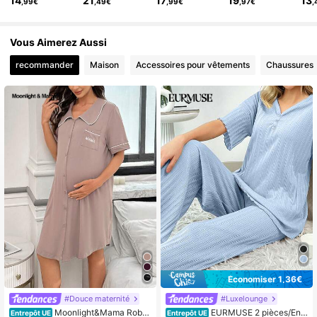
14
21
17
19
13
,99€
,49€
,99€
,97€
,
6.6M Suiveurs
4,86
Vous Aimerez Aussi
6.6M Suiveurs
4,86
recommander
Maison
Accessoires pour vêtements
Chaussures
Économiser 1,36€
#Douce maternité
#Luxelounge
Moonlight&Mama Robe
EURMUSE 2 pièces/Ens
Entrepôt UE
Entrepôt UE