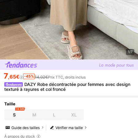
1/7
7
,65€
-45%
14,02€
Prix TTC, droits inclus
DAZY Robe décontractée pour femmes avec design
texturé à rayures et col froncé
Taille
16 left
S
M
L
XL
Guide des tailles
Vérifier ma taille
À propos du stock