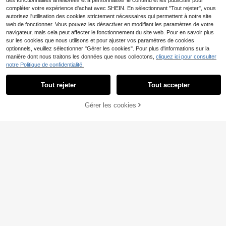
des fonctionnalités améliorées et à personnaliser le contenu et les publicités pour
yés.
compléter votre expérience d'achat avec SHEIN. En sélectionnant "Tout rejeter", vous
autorisez l'utilisation des cookies strictement nécessaires qui permettent à notre site
web de fonctionner. Vous pouvez les désactiver en modifiant les paramètres de votre
navigateur, mais cela peut affecter le fonctionnement du site web. Pour en savoir plus
sur les cookies que nous utilisons et pour ajuster vos paramètres de cookies
optionnels, veuillez sélectionner "Gérer les cookies". Pour plus d'informations sur la
manière dont nous traitons les données que nous collectons,
cliquez ici pour consulter
notre Politique de confidentialité.
Tout rejeter
Tout accepter
Dazy
EURMUSE
Gérer les cookies
DAZY Robe de nuit longue ample p
SHEIN Robe de nui
AJOUTER AU PANIER
Entrepôt UE
NEW
13
10
our femmes, col plissé patchwork e
t en coton à manches longues avec
Dès
,17€
,42€
n dentelle florale, manches lanterne
boutons devant, bordure de couleur
s, pyjama Moo Moo d'hiver
contrastante et détails de poches, c
hemise de nuit décontractée et con
fortable pour femmes