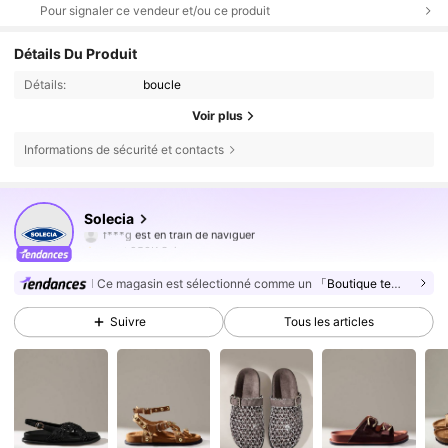
Pour signaler ce vendeur et/ou ce produit
Détails Du Produit
Détails:
boucle
Voir plus
Informations de sécurité et contacts
258K Suiveurs
4,81
Solecia
f***g
est en train de naviguer
258K Suiveurs
4,81
258K Suiveurs
4,81
Ce magasin est sélectionné comme un
「Boutique tendance」
258K Suiveurs
4,81
Suivre
Tous les articles
258K Suiveurs
4,81
258K Suiveurs
4,81
258K Suiveurs
4,81
258K Suiveurs
4,81