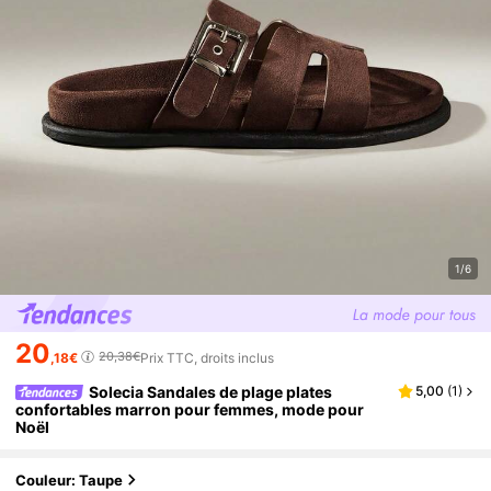
1/6
20
20,38€
,18€
Prix TTC, droits inclus
Solecia Sandales de plage plates
5,00
(
1
)
confortables marron pour femmes, mode pour
Noël
Couleur: Taupe