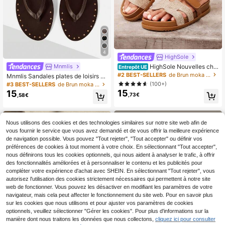
4
HighSole
HighSole Nouvelles cha
Mnmlis
Entrepôt UE
ussures d'été pour femmes Chauss
#2 BEST-SELLERS
de Brun moka Sandales pour femmes
Mnmlis Sandales plates de loisirs p
ures plates Sandales décontractées
our femmes, style vacances, avec l
(100+)
#3 BEST-SELLERS
de Brun moka Sandales pour femmes
à la mode et polyvalentes
acets, couleur unie et rivets
15
15
,73€
,58€
Nous utilisons des cookies et des technologies similaires sur notre site web afin de
vous fournir le service que vous avez demandé et de vous offrir la meilleure expérience
de navigation possible. Vous pouvez "Tout rejeter", "Tout accepter" ou définir vos
préférences de cookies à tout moment à votre choix. En sélectionnant "Tout accepter",
nous définirons tous les cookies optionnels, qui nous aident à analyser le trafic, à offrir
des fonctionnalités améliorées et à personnaliser le contenu et les publicités pour
compléter votre expérience d'achat avec SHEIN. En sélectionnant "Tout rejeter", vous
autorisez l'utilisation des cookies strictement nécessaires qui permettent à notre site
web de fonctionner. Vous pouvez les désactiver en modifiant les paramètres de votre
navigateur, mais cela peut affecter le fonctionnement du site web. Pour en savoir plus
sur les cookies que nous utilisons et pour ajuster vos paramètres de cookies
optionnels, veuillez sélectionner "Gérer les cookies". Pour plus d'informations sur la
manière dont nous traitons les données que nous collectons,
cliquez ici pour consulter