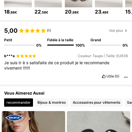
258K Suiveurs
4,81
18
22
20
23
15
,68€
,58€
,68€
,48€
258K Suiveurs
4,81
258K Suiveurs
4,81
5,00
(1)
Voir plus
Petit
Fidèle à la taille
Grand
0%
100%
0%
b***a
Couleur: Taupe / Taille: EUR36
Je
suis
tr
è
s
satisfaite
de
ce
produit
je
le
recommande
vivement
!!!!!!
Utile
(0)
Vous Aimerez Aussi
recommander
Bijoux & montres
Accessoires pour vêtements
Sa