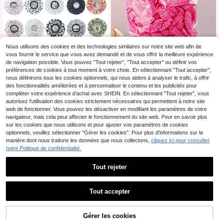
éutilisable, accessoires de salle de
bain
Nous utilisons des cookies et des technologies similaires sur notre site web afin de
vous fournir le service que vous avez demandé et de vous offrir la meilleure expérience
de navigation possible. Vous pouvez "Tout rejeter", "Tout accepter" ou définir vos
préférences de cookies à tout moment à votre choix. En sélectionnant "Tout accepter",
Bonnet de douche réutilisable avec
doublure, 3 couches, taille extra-lar
nous définirons tous les cookies optionnels, qui nous aident à analyser le trafic, à offrir
5
,51€
ge, convient aux femmes aux cheve
des fonctionnalités améliorées et à personnaliser le contenu et les publicités pour
ux longs, été, plage, chapeau, vaca
compléter votre expérience d'achat avec SHEIN. En sélectionnant "Tout rejeter", vous
nces, voyage
autorisez l'utilisation des cookies strictement nécessaires qui permettent à notre site
web de fonctionner. Vous pouvez les désactiver en modifiant les paramètres de votre
navigateur, mais cela peut affecter le fonctionnement du site web. Pour en savoir plus
50/100 pièces Bonnet de douche é
sur les cookies que nous utilisons et pour ajuster vos paramètres de cookies
paissi, couvre-cheveux imperméabl
3
optionnels, veuillez sélectionner "Gérer les cookies". Pour plus d'informations sur la
Dès
,77€
e pour femmes. Couvre-tête pour la
manière dont nous traitons les données que nous collectons,
cliquez ici pour consulter
cuisine, le salon de beauté, le traite
6
autres vendeurs
notre Politique de confidentialité.
ment des cheveux, l'huile, l'été, la pl
age, les vacances, les voyages
Tout rejeter
1
1
Tout accepter
Bonnet de douche pour cheveux se
cs, motif géométrique, fibre de poly
Gérer les cookies
6
,12€