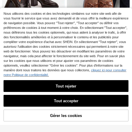
1/3 paires de chaussettes mi-mollet
BIN CHEN SOCKS
vertes, convenant pour un port quot
3
1/2 paires de chaussettes mi-mollet
Dès
,38€
idien, style de rue américain
Halloween fantôme feuille d'érable
Nous utilisons des cookies et des technologies similaires sur notre site web afin de
3
Dès
,34€
écureuil pour femmes, orange & bei
vous fournir le service que vous avez demandé et de vous offrir la meilleure expérience
ge bicolore ambiance festival d'aut
de navigation possible. Vous pouvez "Tout rejeter", "Tout accepter" ou définir vos
omne, chaussettes slouch polyvale
préférences de cookies à tout moment à votre choix. En sélectionnant "Tout accepter",
ntes pour étudiantes, fantôme & pet
nous définirons tous les cookies optionnels, qui nous aident à analyser le trafic, à offrir
it diable jacquard côtelé haute élast
des fonctionnalités améliorées et à personnaliser le contenu et les publicités pour
icité décontracté campus couple re
BOTOSHOP
CUCCOO BIZCHIC
ntrée scolaire, chaussettes mi-moll
compléter votre expérience d'achat avec SHEIN. En sélectionnant "Tout rejeter", vous
Élégantes escarpins à t
Entrepôt UE
et Halloween
autorisez l'utilisation des cookies strictement nécessaires qui permettent à notre site
CUCCOO BIZCHIC Chaussures pla
alon bloc synthétique avec découp
1 restant
tes pour femmes, petites chaussure
web de fonctionner. Vous pouvez les désactiver en modifiant les paramètres de votre
13
e de bride Noir Marron
,83€
-27%
19,08€
s faites main, mocassins à lacets, c
25
navigateur, mais cela peut affecter le fonctionnement du site web. Pour en savoir plus
,76€
haussures pour femmes
sur les cookies que nous utilisons et pour ajuster vos paramètres de cookies
optionnels, veuillez sélectionner "Gérer les cookies". Pour plus d'informations sur la
manière dont nous traitons les données que nous collectons,
cliquez ici pour consulter
notre Politique de confidentialité.
Tout rejeter
Nouvelle Arrivée : Peinture de Diam
Afficher les articles similaires en stock
Voir tout
ant Mignonne en Forme de Dumplin
3
Dès
,30€
10
g, Artisanat de Mosaïque de Peintur
Tout accepter
e de Diamant pour Adultes, Produit
Désolés, ce produit est épuisé.
Care Bears
de Peinture de Diamant Rond Comp
let. Soulagement du Stress et Facile
SHEIN X Care Bears Chaussettes fe
Gérer les cookies
à Assortir, Convient pour la Décorati
EN RUPTURE DE STOCK
mme
7
Dès
,12€
on de Bureau et la Décoration de Ta
ble à Manger, Kit Fait Main, Design
Mocassins tressés pour
Entrepôt UE
Unique pour la Maison
femmes avec lacets et design ajour
16 restant