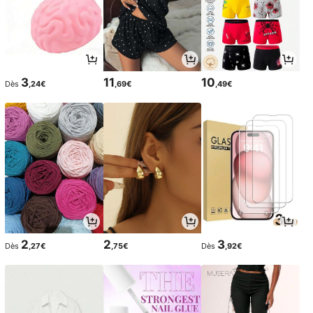
3
11
10
Dès
,24€
,69€
,49€
2
2
3
Dès
,27€
,75€
Dès
,92€