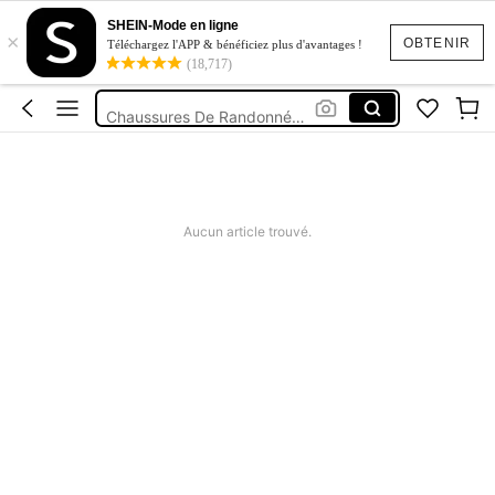
Randonnée Femme
SHEIN-Mode en ligne
×
Chaussure Randonnee Femme
OBTENIR
Téléchargez l'APP & bénéficiez plus d'avantages !
(18,717)
Chaussure De Sécurité Femme
Chaussures De Randonnée Femme
Chaussure De Randonnee Femme
Randonnée Femme
Aucun article trouvé.