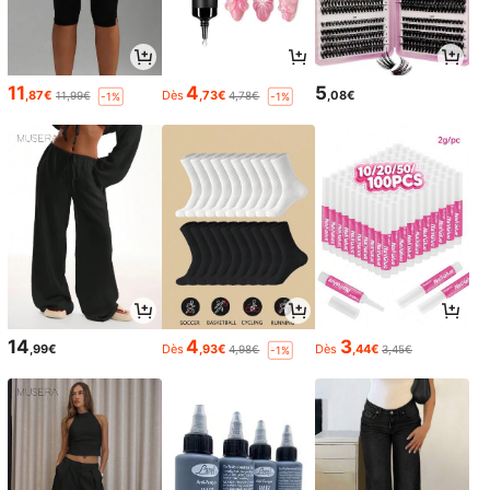
11
4
5
,87€
Dès
,73€
,08€
11,99€
4,78€
-1%
-1%
14
4
3
,99€
Dès
,93€
Dès
,44€
4,98€
3,45€
-1%