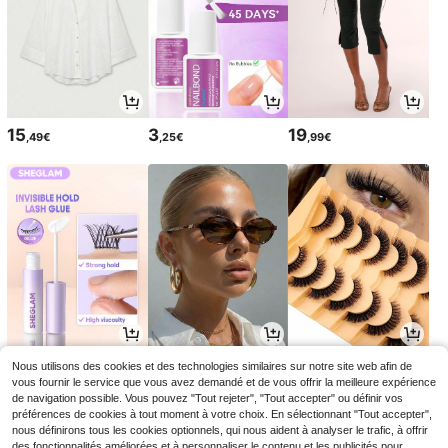
15
3
19
,49€
,25€
,99€
4
3
4
Nous utilisons des cookies et des technologies similaires sur notre site web afin de
,88€
,92€
,44€
vous fournir le service que vous avez demandé et de vous offrir la meilleure expérience
de navigation possible. Vous pouvez "Tout rejeter", "Tout accepter" ou définir vos
préférences de cookies à tout moment à votre choix. En sélectionnant "Tout accepter",
nous définirons tous les cookies optionnels, qui nous aident à analyser le trafic, à offrir
des fonctionnalités améliorées et à personnaliser le contenu et les publicités pour