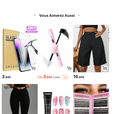
Vous Aimerez Aussi
3
3
16
,94€
Dès
,64€
,85€
3,68€
-1%