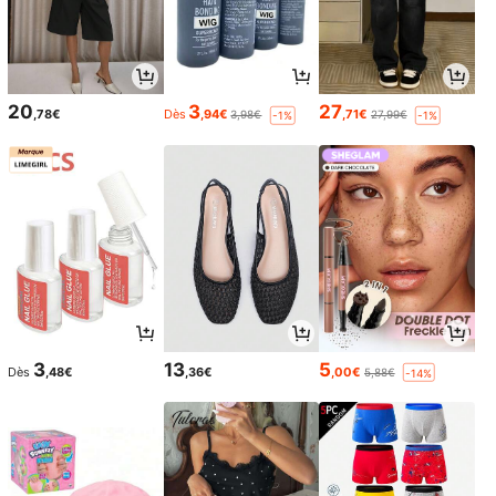
20
3
27
,78€
Dès
,94€
,71€
3,98€
27,99€
-1%
-1%
3
13
5
Dès
,48€
,36€
,00€
5,88€
-14%