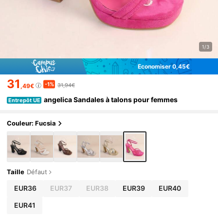
1/3
Économiser 0,45€
31
-1%
31,94€
,49€
angelica Sandales à talons pour femmes
Entrepôt UE
Couleur: Fucsia
Taille
Défaut
EUR36
EUR37
EUR38
EUR39
EUR40
EUR41