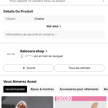
Pour signaler ce vendeur et/ou ce produit
Détails Du Produit
Détails:
Chaîne
Voir plus
Informations de sécurité et contacts
599 Suiveurs
4,69
Kelocura shop
m***o
est en train de naviguer
599 Suiveurs
4,69
599 Suiveurs
4,69
Suivre
Tous les articles
599 Suiveurs
4,69
Vous Aimerez Aussi
recommander
Bijoux & montres
Accessoires pour vêtements
Be