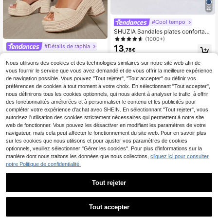
20
#Cool tempo
SHUZIA Sandales plates confortabl
es pour femmes, idéales pour les va
(1000+)
cances d'été et le quotidien
#Détails de raphia
13
,78€
SHUZIA Sandales à plateforme, bou
24
t rond, talon bloc en lin beige. Chau
Nous utilisons des cookies et des technologies similaires sur notre site web afin de
Dès
,48€
ssures d'été, cadeaux de Nouvel A
vous fournir le service que vous avez demandé et de vous offrir la meilleure expérience
n, Fête des Valentine
de navigation possible. Vous pouvez "Tout rejeter", "Tout accepter" ou définir vos
préférences de cookies à tout moment à votre choix. En sélectionnant "Tout accepter",
nous définirons tous les cookies optionnels, qui nous aident à analyser le trafic, à offrir
des fonctionnalités améliorées et à personnaliser le contenu et les publicités pour
compléter votre expérience d'achat avec SHEIN. En sélectionnant "Tout rejeter", vous
autorisez l'utilisation des cookies strictement nécessaires qui permettent à notre site
web de fonctionner. Vous pouvez les désactiver en modifiant les paramètres de votre
navigateur, mais cela peut affecter le fonctionnement du site web. Pour en savoir plus
sur les cookies que nous utilisons et pour ajuster vos paramètres de cookies
optionnels, veuillez sélectionner "Gérer les cookies". Pour plus d'informations sur la
manière dont nous traitons les données que nous collectons,
cliquez ici pour consulter
notre Politique de confidentialité.
Tout rejeter
10
Tout accepter
NÖISTA
9