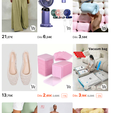
21
6
3
,27€
Dès
,24€
Dès
,58€
13
2
3
,75€
Dès
,65€
Dès
,16€
2,68€
3,26€
-1%
-3%