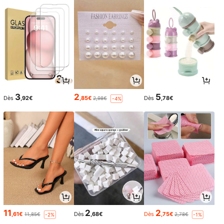
3
2
5
Dès
,92€
,85€
Dès
,78€
2,98€
-4%
11
2
2
,61€
Dès
,68€
Dès
,75€
11,85€
2,78€
-2%
-1%