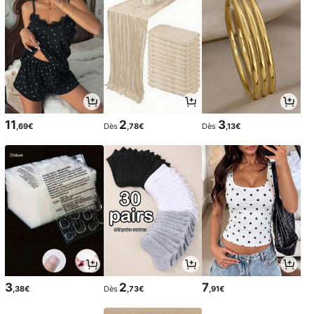
11
2
3
,69€
Dès
,78€
Dès
,13€
3
2
7
,38€
Dès
,73€
,91€