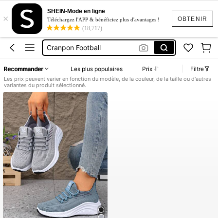
Crampons Football Sans Lacets
SHEIN-Mode en ligne
×
Crampons Footbal
OBTENIR
Téléchargez l'APP & bénéficiez plus d'avantages !
(18,717)
Crampons Football
Cranpon Football
Crampons De Football
Recommander
Les plus populaires
Prix
Filtre
Crampons Football Sans Lacets
Les prix peuvent varier en fonction du modèle, de la couleur, de la taille ou d'autres
variantes du produit sélectionné.
Crampons Footbal