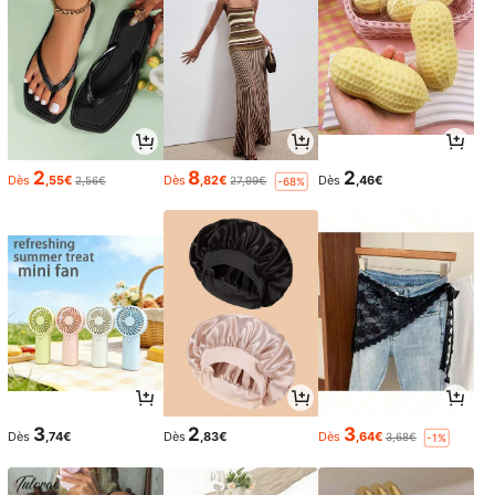
2
8
2
Dès
,55€
Dès
,82€
Dès
,46€
2,56€
27,99€
-68%
3
2
3
Dès
,74€
Dès
,83€
Dès
,64€
3,68€
-1%