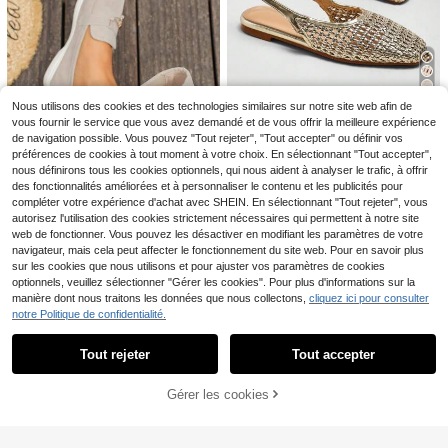
alente, Convient pour le Shopping, l
Solecia Nouvelles chau
Entrepôt UE
es Rendez-vous, les Fêtes, les Ban
ssures plates pour femmes, demi-p
#4 BEST-SELLERS
de Notions de base Appartements pour femmes
quets, la Saint-Valentin
aire de pantoufles, matériau , convi
17
ent pour sortir, faire les courses, alle
,80€
r au travail et le port décontracté
22
Nous utilisons des cookies et des technologies similaires sur notre site web afin de
vous fournir le service que vous avez demandé et de vous offrir la meilleure expérience
#Tenue de fête élégante
de navigation possible. Vous pouvez "Tout rejeter", "Tout accepter" ou définir vos
SHUZIA Sandales plates à bride arr
préférences de cookies à tout moment à votre choix. En sélectionnant "Tout accepter",
ière en crochet pour femmes, pour
#1 BEST-SELLERS
de Bohème Appartements pour femmes
nous définirons tous les cookies optionnels, qui nous aident à analyser le trafic, à offrir
l'été
17
des fonctionnalités améliorées et à personnaliser le contenu et les publicités pour
,69€
compléter votre expérience d'achat avec SHEIN. En sélectionnant "Tout rejeter", vous
8
autorisez l'utilisation des cookies strictement nécessaires qui permettent à notre site
Mocassins à enfiler pou
web de fonctionner. Vous pouvez les désactiver en modifiant les paramètres de votre
Entrepôt UE
r femmes, couleur unie, bout rond, s
navigateur, mais cela peut affecter le fonctionnement du site web. Pour en savoir plus
#4 BEST-SELLERS
de Très racheté Appartements pour femmes
tyle décontracté pour l'extérieur, av
sur les cookies que nous utilisons et pour ajuster vos paramètres de cookies
16
ec décoration de boucle à franges,
,81€
-1%
16,98€
optionnels, veuillez sélectionner "Gérer les cookies". Pour plus d'informations sur la
semelle souple, ballerines conforta
16
manière dont nous traitons les données que nous collectons,
cliquez ici pour consulter
bles, luxe discret
notre Politique de confidentialité.
Afficher les articles similaires en stock
Voir tout
Mamba
Mocassins plats à bout carré pour f
Tout rejeter
Tout accepter
Désolés, ce produit est épuisé.
21
emmes, à tige basse, nouveau style
19
,81€
printemps/été 2026, mocassins de
Chaussures plates de ballet blanch
conduite, semelle souple décontrac
Gérer les cookies
EN RUPTURE DE STOCK
es pour femmes pour l'automne/hiv
#1 BEST-SELLERS
de Dentelle Appartements pour femmes
tée, style britannique, chaussures d
er avec décoration de nœud et brod
e travail, chaussures pour femmes g
(1000+)
erie florale, chaussures Mary Jane
rande taille 41-43
11
à bout carré, paillettes, coupe large
,38€