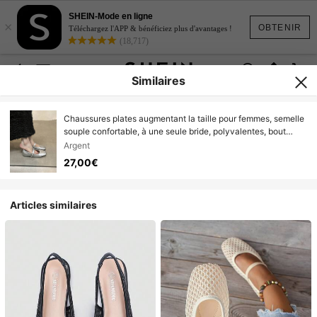
SHEIN-Mode en ligne
×
OBTENIR
Téléchargez l'APP & bénéficiez plus d'avantages !
(18,717)
Similaires
Chaussures plates augmentant la taille pour femmes, semelle
souple confortable, à une seule bride, polyvalentes, bout
carré, rivet, chaussures Mary Jane plates
Argent
27,00€
Articles similaires