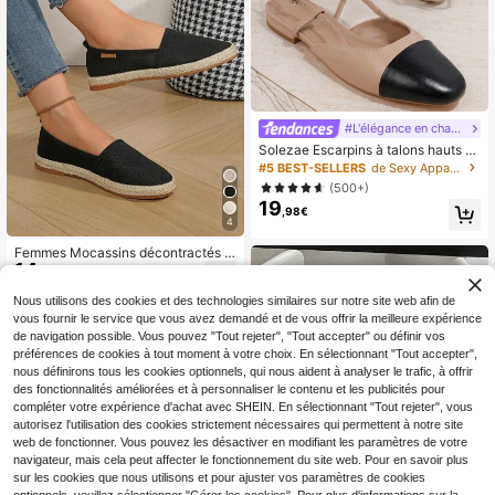
#L'élégance en chaussures plates
Solezae Escarpins à talons hauts p
our femmes, ambiance de vacance
#5 BEST-SELLERS
de Sexy Appartements pour femmes
s estivales. Chaussures de printemp
(500+)
s, chaussures de Pâques, chaussur
19
es de mariage, cadeau pour la fête
,98€
4
des mères
Femmes Mocassins décontractés e
14
n lin respirant, chaussures plates po
,10€
lyvalentes en canevas mode décon
tractée
Nous utilisons des cookies et des technologies similaires sur notre site web afin de
vous fournir le service que vous avez demandé et de vous offrir la meilleure expérience
de navigation possible. Vous pouvez "Tout rejeter", "Tout accepter" ou définir vos
préférences de cookies à tout moment à votre choix. En sélectionnant "Tout accepter",
nous définirons tous les cookies optionnels, qui nous aident à analyser le trafic, à offrir
des fonctionnalités améliorées et à personnaliser le contenu et les publicités pour
compléter votre expérience d'achat avec SHEIN. En sélectionnant "Tout rejeter", vous
autorisez l'utilisation des cookies strictement nécessaires qui permettent à notre site
web de fonctionner. Vous pouvez les désactiver en modifiant les paramètres de votre
navigateur, mais cela peut affecter le fonctionnement du site web. Pour en savoir plus
sur les cookies que nous utilisons et pour ajuster vos paramètres de cookies