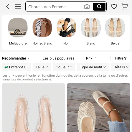
Chaussures Femme
Birk
Ballerine
Multicolore
Noir et Blanc
Noir
Blanc
Beige
R
Recommander
Les plus populaires
Prix
Filtre
Entrepôt UE
Taille
Couleur
Type de motif
Détails
Les prix peuvent varier en fonction du modèle, de la couleur, de la taille ou d'autres
variantes du produit sélectionné.