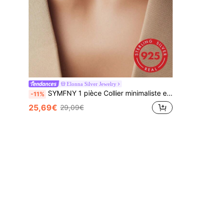
Elonna Silver Jewelry
SYMFNY 1 pièce Collier minimaliste en chaîne plate de serpent 3mm en argent sterling 925, convient comme cadeau de bijoux pour hommes et femmes pour un usage quotidien
-11%
25,69€
29,09€