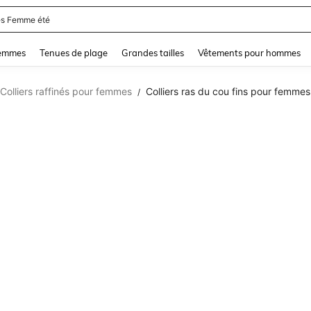
s Femme été
and down arrow keys to navigate search Dernière recherche and Rechercher et Tr
femmes
Tenues de plage
Grandes tailles
Vêtements pour hommes
Colliers raffinés pour femmes
Colliers ras du cou fins pour femmes
/