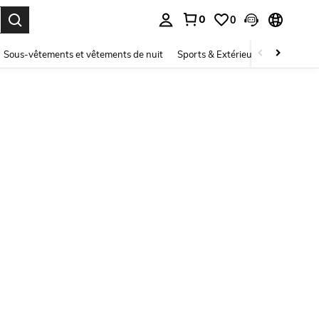
0
0
ouver. Press Enter to select.
Sous-vêtements et vêtements de nuit
Sports & Extérieur
Enfants