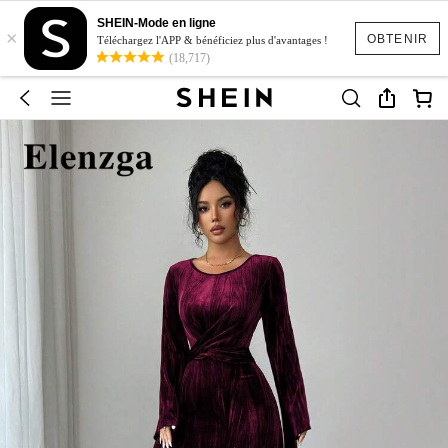
SHEIN-Mode en ligne
×
OBTENIR
Téléchargez l'APP & bénéficiez plus d'avantages !
(18,717)