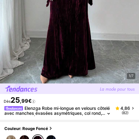
1/7
25
,99€
Dès
Elenzga Robe mi-longue en velours côtelé
4,86
avec manches évasées asymétriques, col rond,
(82)
taille froncée. Élégante et vintage, convient pou
r les sorties, le bureau, l'automne/hiver
Couleur: Rouge Foncé