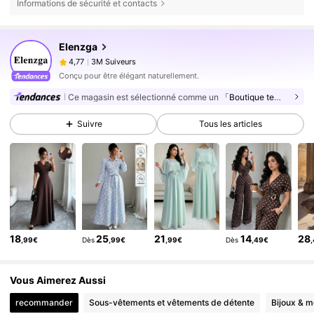
Informations de sécurité et contacts
3M Suiveurs
4,77
Elenzga
3M Suiveurs
4,77
h***s
est en train de naviguer
Conçu pour être élégant naturellement.
3M Suiveurs
4,77
Ce magasin est sélectionné comme un
「Boutique tendance」
3M Suiveurs
4,77
Suivre
Tous les articles
3M Suiveurs
4,77
3M Suiveurs
4,77
3M Suiveurs
4,77
3M Suiveurs
4,77
3M Suiveurs
4,77
18
25
21
14
28
,99€
Dès
,99€
,99€
Dès
,49€
3M Suiveurs
4,77
3M Suiveurs
4,77
Vous Aimerez Aussi
recommander
Sous-vêtements et vêtements de détente
Bijoux & m