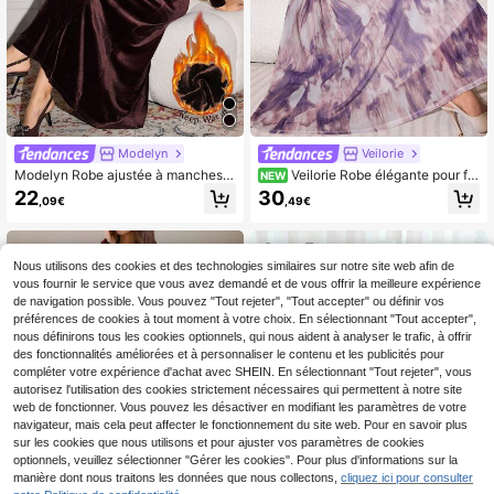
Modelyn
Veilorie
Modelyn Robe ajustée à manches l
Veilorie Robe élégante pour fe
NEW
ongues en velours bordeaux, robe é
mmes avec col rond, manches lante
22
30
,09€
,49€
légante et sophistiquée pour femme
rnes, taille froncée et motif tie-dye
s
Nous utilisons des cookies et des technologies similaires sur notre site web afin de
vous fournir le service que vous avez demandé et de vous offrir la meilleure expérience
de navigation possible. Vous pouvez "Tout rejeter", "Tout accepter" ou définir vos
préférences de cookies à tout moment à votre choix. En sélectionnant "Tout accepter",
nous définirons tous les cookies optionnels, qui nous aident à analyser le trafic, à offrir
des fonctionnalités améliorées et à personnaliser le contenu et les publicités pour
compléter votre expérience d'achat avec SHEIN. En sélectionnant "Tout rejeter", vous
autorisez l'utilisation des cookies strictement nécessaires qui permettent à notre site
web de fonctionner. Vous pouvez les désactiver en modifiant les paramètres de votre
navigateur, mais cela peut affecter le fonctionnement du site web. Pour en savoir plus
sur les cookies que nous utilisons et pour ajuster vos paramètres de cookies
optionnels, veuillez sélectionner "Gérer les cookies". Pour plus d'informations sur la
manière dont nous traitons les données que nous collectons,
cliquez ici pour consulter