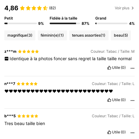
4,86
(82)
Voir plus
Petit
Fidèle à la taille
Grand
9%
87%
4%
magnifique
(3)
féminin(e)
(1)
tenues assorties
(1)
beau
(5)
z***m
Couleur: Tabac / Taille: M
Identique
à
la
photos
foncer
sans
regret
la
taille
taille
normal
Utile
(0)
n***7
Couleur: Tabac / Taille: L
❤️❤️❤️❤️❤️❤️❤️❤️❤️❤️❤️❤️❤️❤️❤️❤️❤️❤️❤️❤️❤️❤️❤️❤️❤️
Utile
(0)
b***5
Couleur: Tabac / Taille: L
Tres
beau
taille
bien
Utile
(0)