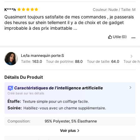
K***h
Couleur: Nude / Taille: M
Quasiment
toujours
satisfaite
de
mes
commandes
,
je
passerais
des
heures
sur
shein
tellement
il
y
a
de
choix
et
de
gadget
improbable
à
des
prix
imbattable
...
Utile
(0)
Le/la mannequin porte:
S
Taille:
163.0
Tour de poitrine:
88.0
Tour de taille:
64.0
Tour de 
Détails Du Produit
Caractéristiques de l'intelligence artificielle
Créé basé sur les détails
Étoffe:
Texture simple pour un coiffage facile.
Soirée:
Habillez-vous avec un charme supplémentaire.
Composition:
95% Polyester, 5% Élasthanne
Voir plus