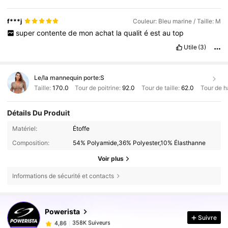
f***j
Couleur: Bleu marine / Taille: M
super
contente
de
mon
achat
la
qualit
é
est
au
top
Utile
(3)
Le/la mannequin porte:
S
Taille:
170.0
Tour de poitrine:
92.0
Tour de taille:
62.0
Tour de h
Détails Du Produit
Matériel:
Étoffe
Composition:
54% Polyamide,36% Polyester,10% Élasthanne
Voir plus
Informations de sécurité et contacts
358K Suiveurs
4,86
Powerista
Suivre
358K Suiveurs
4,86