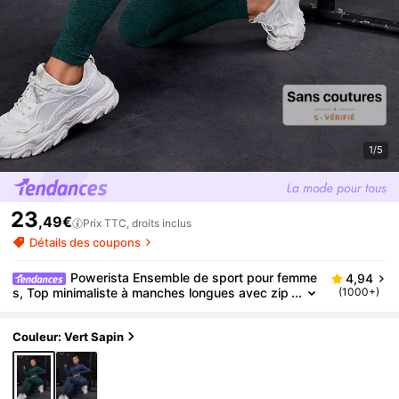
1/5
23
,49€
Prix TTC, droits inclus
Détails des coupons
Powerista Ensemble de sport pour femme
4,94
s, Top minimaliste à manches longues avec zip
(1000+)
avant et leggings, ensemble de sport sans cou
ture ultra-stretch pour la gymkhana. Ensemble de s
port, ensemble de leggings pour femmes
Couleur: Vert Sapin