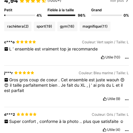
4,94
(1000+)
Voir plus
Petit
Fidèle à la taille
Grand
4%
96%
0%
rachètera
(2)
sport
(19)
gym
(16)
magnifique
(11)
c***o
Couleur: Vert sapin / Taille: L
L
’
ensemble
est
vraiment
top
je
recommande
Utile
(10)
j***r
Couleur: Bleu marine / Taille: L
Gros
gros
coup
de
coeur
.
Cet
ensemble
est
juste
waouh
😍
😍
il
taille
parfaitement
bien
.
Je
fait
du
XL
,
j
'
ai
pris
du
L
et
il
est
parfait
Utile
(9)
d***2
Couleur: Gris / Taille: L
Super
confort
,
conforme
à
la
photo
..
plus
que
satisfaite
☺️
Utile
(4)