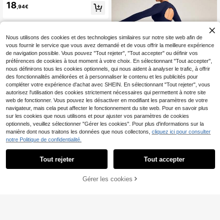
18
stume Ensembles de Workout
,94€
Nous utilisons des cookies et des technologies similaires sur notre site web afin de
vous fournir le service que vous avez demandé et de vous offrir la meilleure expérience
de navigation possible. Vous pouvez "Tout rejeter", "Tout accepter" ou définir vos
préférences de cookies à tout moment à votre choix. En sélectionnant "Tout accepter",
nous définirons tous les cookies optionnels, qui nous aident à analyser le trafic, à offrir
des fonctionnalités améliorées et à personnaliser le contenu et les publicités pour
compléter votre expérience d'achat avec SHEIN. En sélectionnant "Tout rejeter", vous
autorisez l'utilisation des cookies strictement nécessaires qui permettent à notre site
web de fonctionner. Vous pouvez les désactiver en modifiant les paramètres de votre
navigateur, mais cela peut affecter le fonctionnement du site web. Pour en savoir plus
sur les cookies que nous utilisons et pour ajuster vos paramètres de cookies
optionnels, veuillez sélectionner "Gérer les cookies". Pour plus d'informations sur la
SOLEA COVE
manière dont nous traitons les données que nous collectons,
cliquez ici pour consulter
Solea Cove Ensemble sport femme
notre Politique de confidentialité.
22
dos nu sans couture de couleur uni
,89€
e. Ensemble de gym, legging de spo
rt pour femme, ensemble de gym
Tout rejeter
Tout accepter
Sirith
Gérer les cookies
Sirith Ensemble de maillot de b
AJOUTER AU PANIER
NEW
17
ain de sport pour femmes, short à m
,01€
anches longues noir et blanc contra
sté, convient pour les sports de plei
n air, la tenue d'entraînement en sall
e de sport, design col carré licou, la