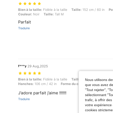
Bien à la taille: Fidèle à la taille, Taille: 152 cm / 60 in, Poids: 60 kg 
Bien à la taille:
Fidèle à la taille
Taille:
152 cm / 60 in
Po
Couleur:
Noir
Taille:
Tall M
Parfait
Traduire
f***y
29 Aug,2025
Bien à la taille: Fidèle à la taille, Taille: 170 cm / 67 in, Poids: 60 
Bien à la taille:
Fidèle à la taille
Taille:
170 cm / 67 in
Po
Nous utilisons des
Hanches:
106 cm / 42 in
Forme du corps:
Pomme
Buste
que vous avez dem
"Tout rejeter", "
J’adore parfait j’aime !!!!!!!
sélectionnant "To
Traduire
trafic, à offrir d
votre expérience 
cookies stricteme