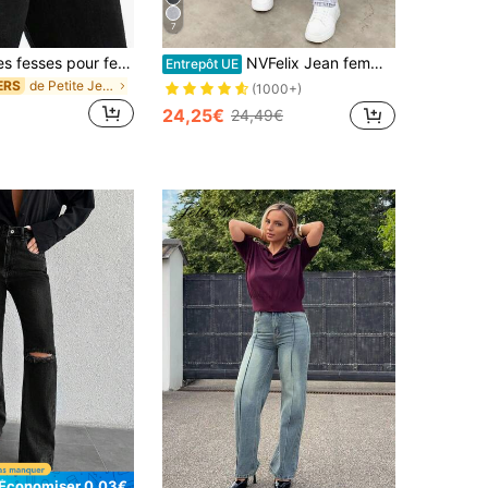
7
Jeans liftant les fesses pour femmes, pantalon long skinny à haute élasticité, élégant et à la mode pour rendez-vous, trajets, sorties décontractées, polyvalent noir, Y2K automne
NVFelix Jean femme taille haute sexy coupe slim en tissu stretch jambe droite, gris clair, été automne
Entrepôt UE
de Petite Jeans taille basse pour femmes
ERS
(1000+)
24,25€
24,49€
Économiser 0,03€