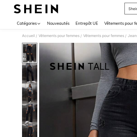
Shein
Use up 
Catégories
Nouveautés
Entrepôt UE
Vêtements pour 
Accueil
Vêtements pour femmes
Vêtements pour femmes
Jean
/
/
/