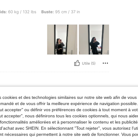
/ 132 lbs, Buste: 95 cm / 37 in, Couleur: Noir, Taille: Tall M
ids:
60 kg / 132 lbs
Buste:
95 cm / 37 in
Utile (5)
kg / 132 lbs, Taille: 73 cm / 29 in, Hanches: 106 cm / 42 in, Forme du corps: Pomme, B
ids:
60 kg / 132 lbs
Taille:
73 cm / 29 in
 cookies et des technologies similaires sur notre site web afin de vous 
:
73 cm / 29 in
Couleur:
Noir
Taille:
Tall M
andé et de vous offrir la meilleure expérience de navigation possibl
Tout accepter" ou définir vos préférences de cookies à tout moment à vot
ut accepter", nous définirons tous les cookies optionnels, qui nous aide
es fonctionnalités améliorées et à personnaliser le contenu et les publici
d'achat avec SHEIN. En sélectionnant "Tout rejeter", vous autorisez l'uti
nt nécessaires qui permettent à notre site web de fonctionner. Vous po
Utile (0)