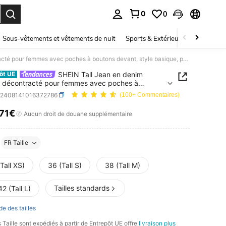
0
0
ouver. Press Enter to select.
Sous-vêtements et vêtements de nuit
Sports & Extérieur
Enfants
SHEIN Tall Jean en denim délavé décontracté pour femmes avec poches à boutons devant, style basique, pour femmes grandes
SHEIN Tall Jean en denim
ôt UE
 décontracté pour femmes avec poches à
s devant, style basique, pour femmes grandes
z2408141016372786
(100+ Commentaires)
,71€
ICE AND AVAILABILITY
Aucun droit de douane supplémentaire
FR Taille
Tall XS)
36 (Tall S)
38 (Tall M)
Tailles standards
2 (Tall L)
de des tailles
 Taille sont expédiés à partir de Entrepôt UE offre
livraison plus