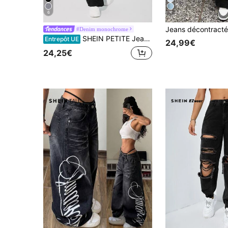
6
4
#Denim monochrome
SHEIN PETITE Jean taille haute avec découpes, jambe droite, pour femmes de petite taille
Entrepôt UE
24,99€
24,25€