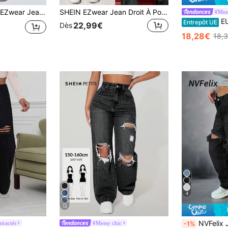
n de jogging déchiré découpé
SHEIN EZwear Jean Droit À Poche
#Mess
EURMUS
Entrepôt UE
22,99€
Dès
18,28€
18,
4
12
NVFelix Jean droit ample non extensible pour femme, 
tractés
#Messy chic
-1%