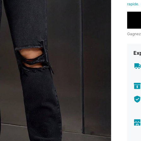
rapide
.
Gagnez
Exp