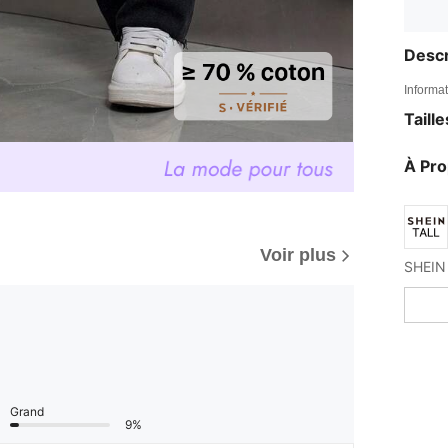
Descr
Informat
Taill
À Pr
Voir plus
Grand
9%