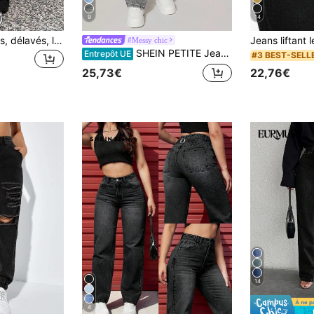
9
14
Jeans décontractés, délavés, larges et empilés, jambes larges, printemps noir
#Messy chic
SHEIN PETITE Jeans décontractés à coupe droite et ample pour femmes, avec détails usés et poches, pour femmes de petite taille
Entrepôt UE
#3 BEST-SELL
22,76€
25,73€
14
4