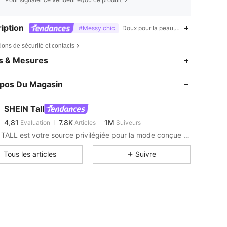
iption
#Messy chic
Doux pour la peau,Doux,Confortable,
ions de sécurité et contacts
4,81
7.8K
1M
es & Mesures
4,81
7.8K
1M
opos Du Magasin
4,81
7.8K
1M
4,81
7.8K
1M
SHEIN Tall
4,81
7.8K
1M
Evaluation
Articles
Suiveurs
t***n
est en train de naviguer
4,81
7.8K
1M
SHEIN TALL est votre source privilégiée pour la mode conçue pour les grandes.
4,81
7.8K
1M
Tous les articles
Suivre
4,81
7.8K
1M
4,81
7.8K
1M
4,81
7.8K
1M