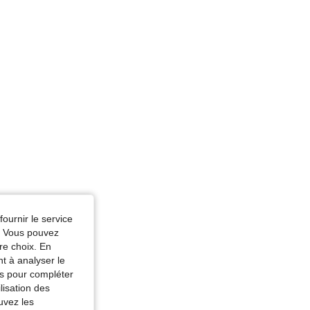
uste: 73 cm / 29 in, Couleur: Noir, Taille: Tall M
fournir le service
e. Vous pouvez
re choix. En
nt à analyser le
tés pour compléter
lisation des
uvez les