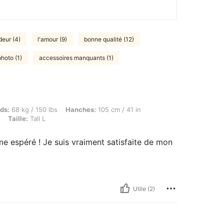
deur (4)
l'amour (9)
bonne qualité (12)
photo (1)
accessoires manquants (1)
 / 150 lbs, Hanches: 105 cm / 41 in, Buste: 100 cm / 39 in, Taille: 85 cm / 33 in, Coule
ds:
68 kg / 150 lbs
Hanches:
105 cm / 41 in
Taille:
Tall L
 espéré ! Je suis vraiment satisfaite de mon
Utile (2)