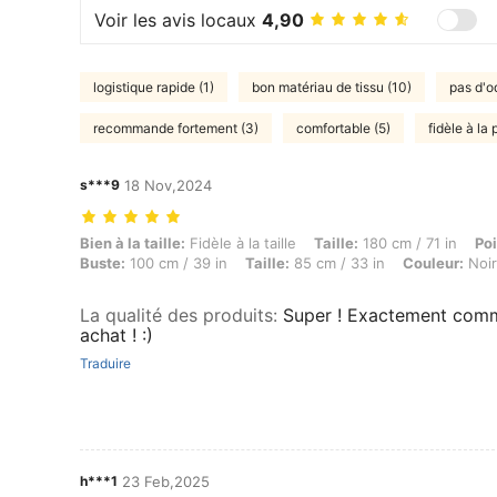
Voir les avis locaux
4,90
logistique rapide (1)
bon matériau de tissu (10)
pas d'o
recommande fortement (3)
comfortable (5)
fidèle à la 
s***9
18 Nov,2024
Bien à la taille: Fidèle à la taille, Taille: 180 cm / 71 in, Poids: 68 kg
Bien à la taille:
Fidèle à la taille
Taille:
180 cm / 71 in
Poi
Buste:
100 cm / 39 in
Taille:
85 cm / 33 in
Couleur:
Noir
La qualité des produits
:
Super ! Exactement comme
achat ! :)
Traduire
h***1
23 Feb,2025