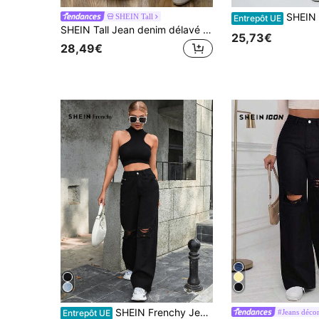
SHEIN EZwear Jea
SHEIN Tall
Entrepôt UE
SHEIN Tall Jean denim délavé à imprimé lettres jambes larges décontracté pour femmes
25,73€
28,49€
SHEIN Frenchy Jean ample déchiré taille haute
#Jeans décon
Entrepôt UE