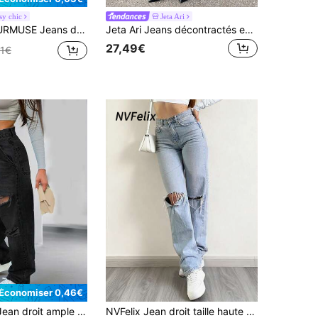
y chic
Jeta Ari
E Jeans droits délavés de couleur unie pour femmes
Jeta Ari Jeans décontractés en denim lavé coupe ample pour femmes, printemps et été
27,49€
31€
Économiser 0,46€
effet usé, lavis vintage, élégant, décontracté, mode Y2K pour vacances et soirée, été automne, noir
NVFelix Jean droit taille haute pour femmes, non extensible, design usé, style élégant de vacances, décontracté pour fêtes et extérieur, streetwear Y2K, bleu automne