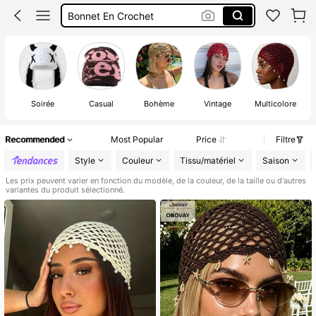
Bonnet En Crochet
Bonnet Hiver
Bonnet Crochet
Soirée
Casual
Bohème
Vintage
Multicolore
N
Recommended
Most Popular
Price
Filtre
Style
Couleur
Tissu/matériel
Saison
Les prix peuvent varier en fonction du modèle, de la couleur, de la taille ou d'autres
variantes du produit sélectionné.