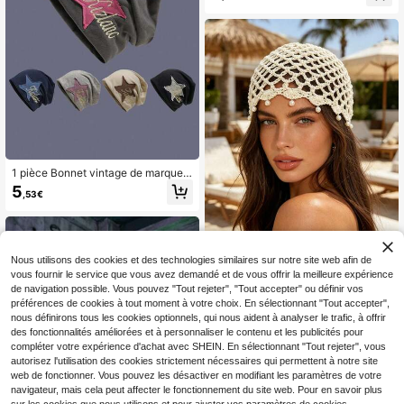
ultifonction pour la tête et la taille, p
our la plage, les festivals et le port q
uotidien
1 pièce Bonnet vintage de marque p
our femmes avec broderie d'étoile à
5
,53€
bord brut, style hip-hop de rue doux
& cool, bonnet ample, chaud pour
l'automne/l'hiver
Nous utilisons des cookies et des technologies similaires sur notre site web afin de
vous fournir le service que vous avez demandé et de vous offrir la meilleure expérience
1 pièce Bonnet tricoté ajouré vintag
de navigation possible. Vous pouvez "Tout rejeter", "Tout accepter" ou définir vos
e, foulard avec pendentif en perle, c
préférences de cookies à tout moment à votre choix. En sélectionnant "Tout accepter",
5
Dès
,94€
hapeau en maille style vacances
nous définirons tous les cookies optionnels, qui nous aident à analyser le trafic, à offrir
des fonctionnalités améliorées et à personnaliser le contenu et les publicités pour
compléter votre expérience d'achat avec SHEIN. En sélectionnant "Tout rejeter", vous
autorisez l'utilisation des cookies strictement nécessaires qui permettent à notre site
web de fonctionner. Vous pouvez les désactiver en modifiant les paramètres de votre
navigateur, mais cela peut affecter le fonctionnement du site web. Pour en savoir plus